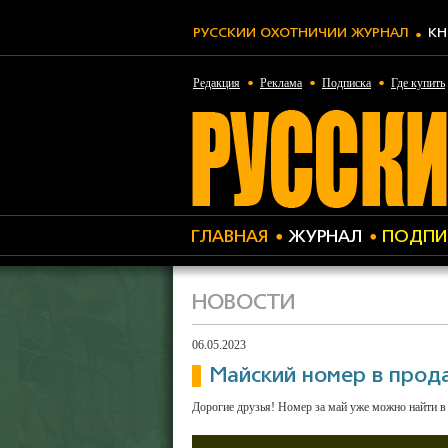
РУССКИЙ ОХОТНИЧИЙ ЖУРНАЛ
КН
Редакция
Реклама
Подписка
Где купить
ГЛАВНАЯ
ЖУРНАЛ
ПОДПИ
НОВОСТИ
06.05.2023
Майский номер в прод
Дорогие друзья! Номер за май уже можно найти в