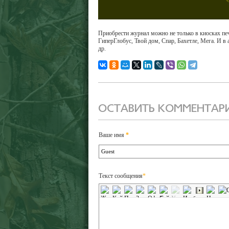
Приобрести журнал можно не только в киосках печ
ГиперГлобус, Твой дом, Спар, Бахетле, Мега. И в 
др.
ОСТАВИТЬ КОММЕНТАР
Ваше имя
*
Текст сообщения
*