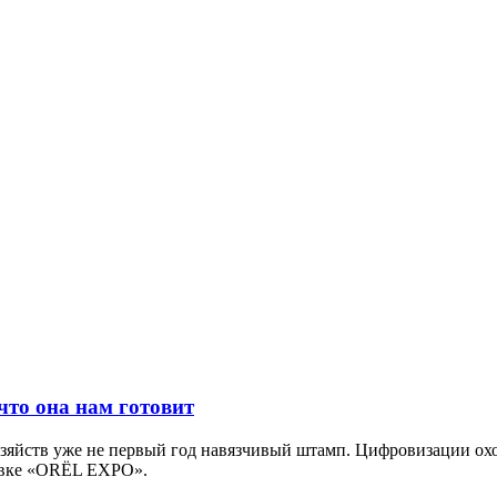
то она нам готовит
озяйств уже не первый год навязчивый штамп. Цифровизации ох
тавке «ОRЁL EXPO».