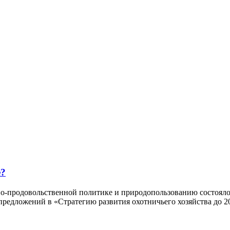
е?
рно-продовольственной политике и природопользованию состоял
редложений в «Стратегию развития охотничьего хозяйства до 20