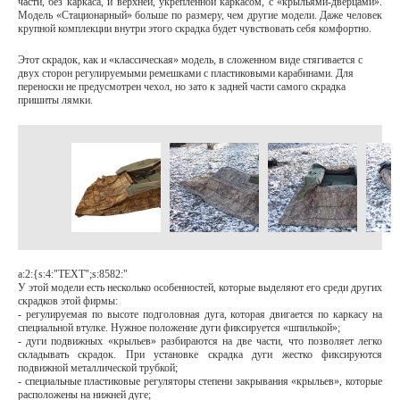
части, без каркаса, и верхней, укрепленной каркасом, с «крыльями-дверцами».
Модель «Стационарный» больше по размеру, чем другие модели. Даже человек
крупной комплекции внутри этого скрадка будет чувствовать себя комфортно.
Этот скрадок, как и «классическая» модель, в сложенном виде стягивается с
двух сторон регулируемыми ремешками с пластиковыми карабинами. Для
переноски не предусмотрен чехол, но зато к задней части самого скрадка
пришиты лямки.
a:2:{s:4:"TEXT";s:8582:"
У этой модели есть несколько особенностей, которые выделяют его среди других
скрадков этой фирмы:
- регулируемая по высоте подголовная дуга, которая двигается по каркасу на
специальной втулке. Нужное положение дуги фиксируется «шпилькой»;
- дуги подвижных «крыльев» разбираются на две части, что позволяет легко
складывать скрадок. При установке скрадка дуги жестко фиксируются
подвижной металлической трубкой;
- специальные пластиковые регуляторы степени закрывания «крыльев», которые
расположены на нижней дуге;