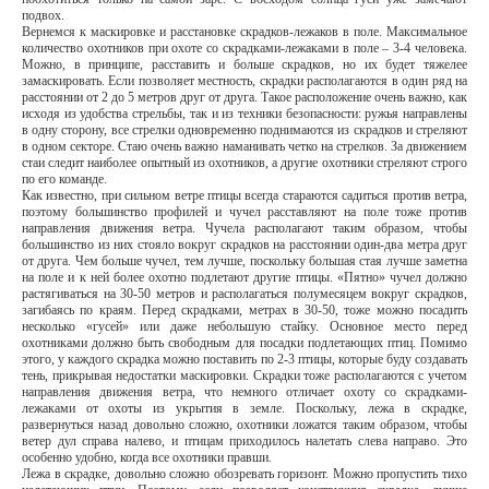
подвох.
Вернемся к маскировке и расстановке скрадков-лежаков в поле. Максимальное
количество охотников при охоте со скрадками-лежаками в поле – 3-4 человека.
Можно, в принципе, расставить и больше скрадков, но их будет тяжелее
замаскировать. Если позволяет местность, скрадки располагаются в один ряд на
расстоянии от 2 до 5 метров друг от друга. Такое расположение очень важно, как
исходя из удобства стрельбы, так и из техники безопасности: ружья направлены
в одну сторону, все стрелки одновременно поднимаются из скрадков и стреляют
в одном секторе. Стаю очень важно наманивать четко на стрелков. За движением
стаи следит наиболее опытный из охотников, а другие охотники стреляют строго
по его команде.
Как известно, при сильном ветре птицы всегда стараются садиться против ветра,
поэтому большинство профилей и чучел расставляют на поле тоже против
направления движения ветра. Чучела располагают таким образом, чтобы
большинство из них стояло вокруг скрадков на расстоянии один-два метра друг
от друга. Чем больше чучел, тем лучше, поскольку большая стая лучше заметна
на поле и к ней более охотно подлетают другие птицы. «Пятно» чучел должно
растягиваться на 30-50 метров и располагаться полумесяцем вокруг скрадков,
загибаясь по краям. Перед скрадками, метрах в 30-50, тоже можно посадить
несколько «гусей» или даже небольшую стайку. Основное место перед
охотниками должно быть свободным для посадки подлетающих птиц. Помимо
этого, у каждого скрадка можно поставить по 2-3 птицы, которые буду создавать
тень, прикрывая недостатки маскировки. Скрадки тоже располагаются с учетом
направления движения ветра, что немного отличает охоту со скрадками-
лежаками от охоты из укрытия в земле. Поскольку, лежа в скрадке,
развернуться назад довольно сложно, охотники ложатся таким образом, чтобы
ветер дул справа налево, и птицам приходилось налетать слева направо. Это
особенно удобно, когда все охотники правши.
Лежа в скрадке, довольно сложно обозревать горизонт. Можно пропустить тихо