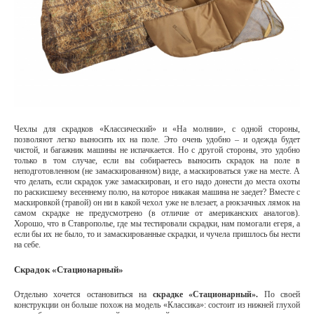
Чехлы для скрадков «Классический» и «На молнии», с одной стороны,
позволяют легко выносить их на поле. Это очень удобно – и одежда будет
чистой, и багажник машины не испачкается. Но с другой стороны, это удобно
только в том случае, если вы собираетесь выносить скрадок на поле в
неподготовленном (не замаскированном) виде, а маскироваться уже на месте. А
что делать, если скрадок уже замаскирован, и его надо донести до места охоты
по раскисшему весеннему полю, на которое никакая машина не заедет? Вместе с
маскировкой (травой) он ни в какой чехол уже не влезает, а рюкзачных лямок на
самом скрадке не предусмотрено (в отличие от американских аналогов).
Хорошо, что в Ставрополье, где мы тестировали скрадки, нам помогали егеря, а
если бы их не было, то и замаскированные скрадки, и чучела пришлось бы нести
на себе.
Скрадок «Стационарный»
Отдельно хочется остановиться на
скрадке «Стационарный».
По своей
конструкции он больше похож на модель «Классика»: состоит из нижней глухой