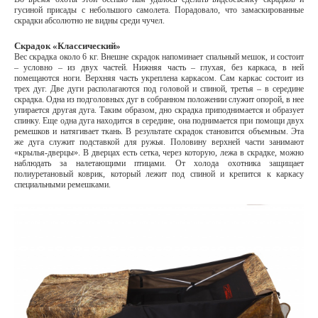
гусиной присады с небольшого самолета. Порадовало, что замаскированные
скрадки абсолютно не видны среди чучел.
Скрадок «Классический»
Вес скрадка около 6 кг. Внешне скрадок напоминает спальный мешок, и состоит
– условно – из двух частей. Нижняя часть – глухая, без каркаса, в ней
помещаются ноги. Верхняя часть укреплена каркасом. Сам каркас состоит из
трех дуг. Две дуги располагаются под головой и спиной, третья – в середине
скрадка. Одна из подголовных дуг в собранном положении служит опорой, в нее
упирается другая дуга. Таким образом, дно скрадка приподнимается и образует
спинку. Еще одна дуга находится в середине, она поднимается при помощи двух
ремешков и натягивает ткань. В результате скрадок становится объемным. Эта
же дуга служит подставкой для ружья. Половину верхней части занимают
«крылья-дверцы». В дверцах есть сетка, через которую, лежа в скрадке, можно
наблюдать за налетающими птицами. От холода охотника защищает
полиуретановый коврик, который лежит под спиной и крепится к каркасу
специальными ремешками.