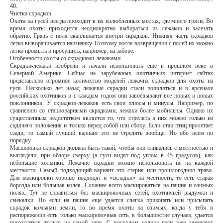
40.
Чистка скрадков
Охота на гусей всегда проходит в их излюбленных местах, где много грязи. Во
время охоты приходится неоднократно выбираться из лежаков и залезать
обратно. Грязь с поля скапливается внутри скрадков. Нижняя часть скрадков
легко выворачивается наизнанку. Поэтому после возвращения с полей их можно
легко промыть и просушить, например, на заборе.
Особенности охоты со скрадками-лежаками
Скрадки-лежаки изобрели и начали использовать еще в прошлом веке в
Северной Америке. Сейчас на зарубежных охотничьих интернет сайтах
представлено огромное количество моделей лежачих скрадков для охоты на
гуся. Несколько лет назад лежачие скрадки стали появляться и в арсенале
российских охотников и с каждым годом они завоевывают все новых и новых
поклонников. У скрадков-лежаков есть свои плюсы и минусы. Например, по
сравнению со стационарными скрадками, лежаки более мобильны. Однако их
существенным недостатком является то, что стрелять в них можно только из
сидячего положения и только перед собой или сбоку. Если стая птиц пролетает
сзади, то самый лучший вариант это не стрелять вообще. Но обо всем по
порядку.
Маскировка скрадков должна быть такой, чтобы они сливались с местностью и
выглядели, при обзоре сверху (а гуси видят под углом в 45 градусов), как
небольшие холмики. Лежачие скрадки можно использовать не на каждой
местности. Самый подходящий вариант это стерня или прошлогодняя трава.
Для маскировки хорошо подходят и «складки» на местности, то есть старая
борозда или большая колея. Сложнее всего маскироваться на пашне и озимых
полях. Тут не справиться без маскировочных сетей, охотничьей выдумки и
смекалки. Но если на пашне еще удается слегка прикопать или присыпать
скрадок комьями земли, то во время охоты на озимых, когда у тебя в
распоряжении есть только маскировочная сеть, в большинстве случаев, удается
поохотиться только на самой заре. С восходом солнца гуси уже замечают