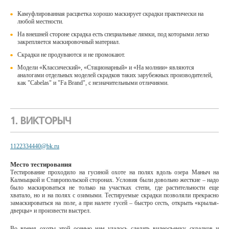
Камуфлированная расцветка хорошо маскирует скрадки практически на
любой местности.
На внешней стороне скрадка есть специальные лямки, под которыми легко
закрепляется маскировочный материал.
Скрадки не продуваются и не промокают.
Модели «Классический», «Стационарный» и «На молнии» являются
аналогами отдельных моделей скрадков таких зарубежных производителей,
как "Cabelas" и "Fa Brand", с незначительными отличиями.
1. ВИКТОРЫЧ
1122334440@bk.ru
Место тестирования
Тестирование проходило на гусиной охоте на полях вдоль озера Маныч на
Калмыцкой и Ставропольской сторонах. Условия были довольно жесткие – надо
было маскироваться не только на участках степи, где растительности еще
хватало, но и на полях с озимыми. Тестируемые скрадки позволяли прекрасно
замаскироваться на поле, а при налете гусей – быстро сесть, открыть «крылья-
дверцы» и произвести выстрел.
Во время охоты этой осенью нам удалось сделать видеосъемку скрадков и