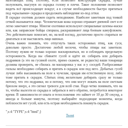
налетающих птиц. Поэтому, если позволяет конструкция скрадка, лучше
полулежать, высунув из скрадка голову и плечи. Такое положение позволяет
видеть всё происходящее вокруг, а в случае необходимости быстро прятаться
под «крыльями» скрадка и продолжать наблюдение из-под сетки.
В скрадке охотник должен сидеть неподвижно. Наиболее заметным под тонкой
сеткой оказывается лицо. Человеческая кожа хорошо отражает дневной свет и ее
легко замечают птицы. Многие охотники используют специальные шлемы-маски
или, как заправские бойцы спецназа, раскрашивают лица боевым камуфляжем.
Это действительно помогает, но, на мой взгляд, достаточно просто стараться не
двигаться и не выставлять лицо напоказ.
Очень важно помнить, что отпугнуть таких осторожных птиц, как гуси,
довольно просто. Достаточно любой мелочи, чтобы птицы вас заметили.
Поэтому нужно не только хорошо маскироваться, но и соблюдать предельную
осторожность. Когда вы сбиваете гусей и идёте их собирать или добирать
подранков (а это на гусиной охоте, прямо скажем, не редкость) ваши товарищи
должны проверять, не сбилась ли маскировка у вас и у соседей. Разбросанные
гильзы необходимо собирать и прятать в скрадок или под него. Добытых гусей
лучше либо высаживать на поле к чучелам, придав им естественную позу, либо
тоже прятать в скрадок. Сбитых птиц желательно добирать сразу не только
потому, что это подранки, но и потому, что они могут лежать на поле светлым
брюхом вверх, а это сигнал тревоги для всей стаи. Надо четко понимать, что на
то, чтобы вылезти из скрадка и забраться в него обратно, потребуется некоторое
время. В зависимости от опыта и телосложения это займет от 10 до 30 секунд, а
иногда и больше минуты, поэтому выбирайте подходящие моменты, когда
поблизости нет гусей, или есть острая необходимость покинуть скрадок.
";s:4:"TYPE";s:4:"html";}
Tweet