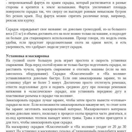
- непромокаемый фартук по краям скрадка, который растягивается в разные
стороны и крепится к земле колышками. Фартук увеличивает площадь
поверхности скрадка так, что сверху он выглядит ровным невысоким бугром
без резких краев. Под фартук можно спрятать различные вещи, например,
рюкзак или куртку.
Скрадок оправдывает свое название: он довольно громоздкий, из-за большого
веса (11 кг) и объема доставить его на поле можно только на машине, и подходит
он больше для стационарного использования. Проще говоря, эта модель очень
удобна, если предстоит продолжительная охота на одном месте, и есть
уверенность, что «добрые» люди не унесут скрадок.
Установка и маскировка
На гусиной охоте большую роль играет простота и скорость установки
снаряжения. Ведь перед охотой нужно не только быстро подготовить скрадки, но
расставить чучела, проверить снаряжение и отогнать машины (если на них
завозилось оборудование). Скрадки «Классический» и «На молнии»
устанавливаются довольно быстро. Если они замаскированы заранее, то на
установку уйдет не более 5 минут. Достаточно просто отстегнуть ремешки,
отвести подголовные дуги и поднять среднюю дугу при помощи ремешков
натяжения в «классическом» скрадке, или установить переднюю дугу в
пластиковые разъемы в скрадке «на молнии».
Замаскировать скрадки лучше заранее, чтобы затем просто вынести «готовые»
скрадки на поле. Если возможности замаскироваться накануне нет, то стоит хотя
бы заранее заготовить маскировочный материал. Маскировочного материала
нужно довольно много, поскольку в процессе охоты придется часто двигаться, и
из-под крепежных тесемок выпадет много травы. Трава и ветки пригодятся и
для того, чтобы замаскировать края скрадка.
На маскировку скрадков «Классический» и «На молнии» уходит от 20 до 30
минут. На установку и маскировку скрадка «Стационарный» понадобится минут