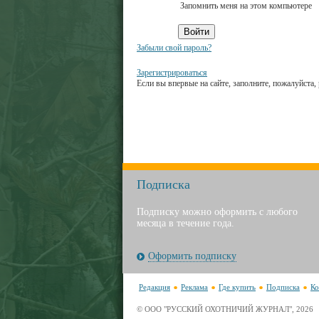
Запомнить меня на этом компьютере
Забыли свой пароль?
Зарегистрироваться
Если вы впервые на сайте, заполните, пожалуйста
Подписка
Подписку можно оформить с любого
месяца в течение года.
Оформить подписку
Редакция
Реклама
Где купить
Подписка
Ко
© ООО "РУССКИЙ ОХОТНИЧИЙ ЖУРНАЛ", 2026