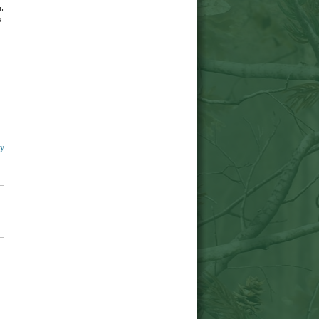
ь
в
ку