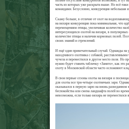
полное отсутствие конкурентов возможно, и тут 
часть из которых уже раскрыта выше. Но всё-так
командами. Безусловно, конкуренция небольшая и н
Скажу больше, в отличие от охот на водоплавающ
на вяхиря конкуренция пока минимальная, что идё
перемещениям птицы, увеличивая количество налёт
интересующихся охотой на вяхиря, в популярных 
количестве птицы и наличии кормовых полей. Поэт
своих знаний и стремлений.
И ещё один примечательный случай. Однажды на у
находчивого охотника с собакой, расставленными
чучела и переместился в другое место поля. Но п
нужно будет ставить табличку «Занято», как это 
охоту в Московской области часто осложняют кладо
В свои первые сезоны охоты на вяхиря я посвящал
для охоты все три-четыре охотничьих зари. Однак
оказывался в первую зарю на вновь разведанном 
беспокойства или смена ландшафта полей во время
невозможна, если только вяхирь не переместился в