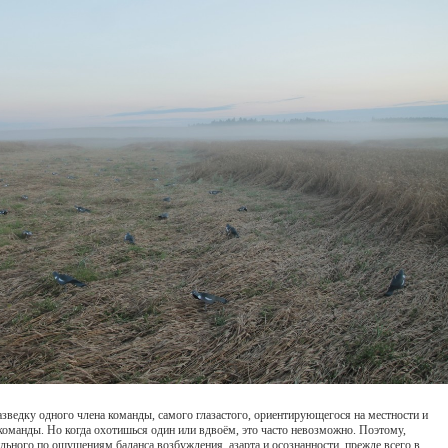
азведку одного члена команды, самого глазастого, ориентирующегося на местности и
о команды. Но когда охотишься один или вдвоём, это часто невозможно. Поэтому,
льного по ощущениям баланса возбуждения, азарта и осознанности, прежде всего в