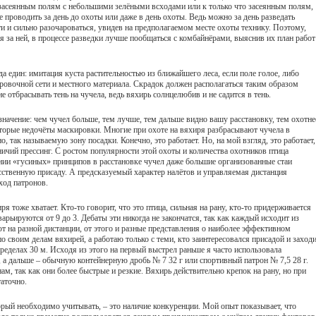
о засеянным полям с небольшими зелёными всходами или к только что засеянным полям,
 проводить за день до охоты или даже в день охоты. Ведь можно за день разведать
ти и сильно разочароваться, увидев на предполагаемом месте охоты технику. Поэтому,
 за ней, в процессе разведки лучше пообщаться с комбайнёрами, выяснив их план работ
а един: имитация куста растительностью из ближайшего леса, если поле голое, либо
ровочной сети и местного материала. Скрадок должен располагаться таким образом
е отбрасывать тень на чучела, ведь вяхирь солнцелюбив и не садится в тень.
значение: чем чучел больше, тем лучше, тем дальше видно вашу расстановку, тем охотне
оторые недочёты маскировки. Многие при охоте на вяхиря разбрасывают чучела в
, так называемую зону посадки. Конечно, это работает. Но, на мой взгляд, это работает,
ичий прессинг. С ростом популярности этой охоты и количества охотников птица
ании «гусиных» принципов в расстановке чучел даже большие организованные стаи
усственную присаду. А предсказуемый характер налётов и управляемая дистанция
од патронов.
я тоже хватает. Кто-то говорит, что это птица, сильная на рану, кто-то придерживается
рьируются от 9 до 3. Дебаты эти никогда не закончатся, так как каждый исходит из
ют на разной дистанции, от этого и разные представления о наиболее эффективном
о своим делам вяхирей, а работаю только с теми, кто заинтересовался присадой и заход
пределах 30 м. Исходя из этого на первый выстрел раньше я часто использовала
 а дальше – обычную контейнерную дробь № 7 32 г или спортивный патрон № 7,5 28 г.
м, так как они более быстрые и резкие. Вяхирь действительно крепок на рану, но при
аточно.
орый необходимо учитывать, – это наличие конкуренции. Мой опыт показывает, что