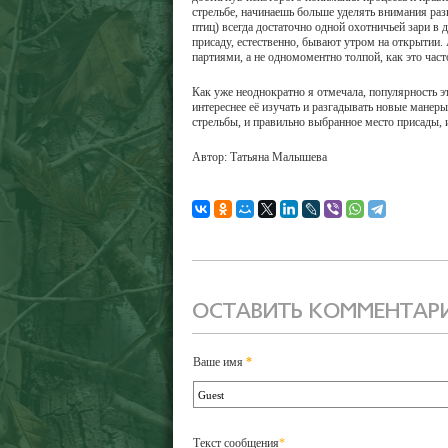
стрельбе, начинаешь больше уделять внимания раз
птиц) всегда достаточно одной охотничьей зари в 
присаду, естественно, бывают утром на открытии.
партиями, а не одномоментно толпой, как это част
Как уже неоднократно я отмечала, популярность эт
интереснее её изучать и разгадывать новые мане
стрельбы, и правильно выбранное место присады, 
Автор: Татьяна Малышева
ОСТАВИТЬ КОММЕНТАР
Ваше имя
*
Текст сообщения
*