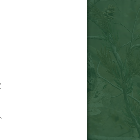
е
.
о