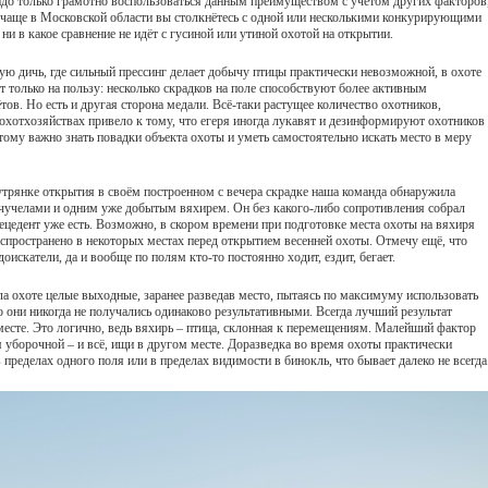
надо только грамотно воспользоваться данным преимуществом с учётом других факторов
и чаще в Московской области вы столкнётесь с одной или несколькими конкурирующими
и в какое сравнение не идёт с гусиной или утиной охотой на открытии.
ую дичь, где сильный прессинг делает добычу птицы практически невозможной, в охоте
т только на пользу: несколько скрадков на поле способствуют более активным
ов. Но есть и другая сторона медали. Всё-таки растущее количество охотников,
охотхозяйствах привело к тому, что егеря иногда лукавят и дезинформируют охотников
ому важно знать повадки объекта охоты и уметь самостоятельно искать место в меру
трянке открытия в своём построенном с вечера скрадке наша команда обнаружила
 чучелами и одним уже добытым вяхирем. Он без какого-либо сопротивления собрал
рецедент уже есть. Возможно, в скором времени при подготовке места охоты на вяхиря
распространено в некоторых местах перед открытием весенней охоты. Отмечу ещё, что
искатели, да и вообще по полям кто-то постоянно ходит, ездит, бегает.
а охоте целые выходные, заранее разведав место, пытаясь по максимуму использовать
о они никогда не получались одинаково результативными. Всегда лучший результат
месте. Это логично, ведь вяхирь – птица, склонная к перемещениям. Малейший фактор
 уборочной – и всё, ищи в другом месте. Доразведка во время охоты практически
 пределах одного поля или в пределах видимости в бинокль, что бывает далеко не всегда