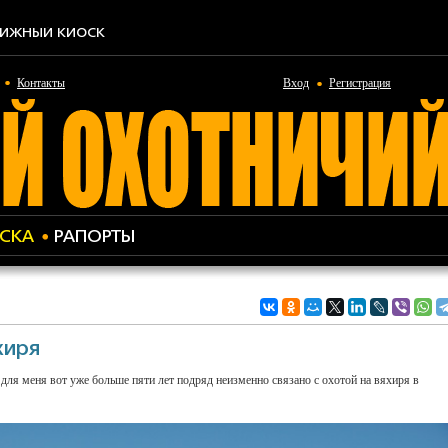
ИЖНЫЙ КИОСК
Контакты
Вход
Регистрация
СКА
РАПОРТЫ
хиря
 для меня вот уже больше пяти лет подряд неизменно связано с охотой на вяхиря в