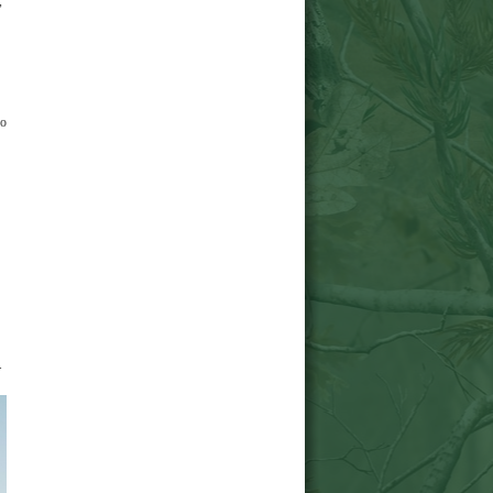
,
 о
.