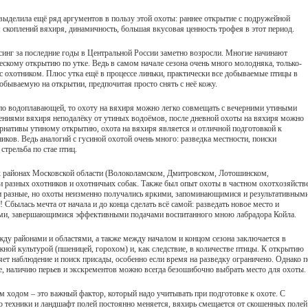
ыделила ещё ряд аргументов в пользу этой охоты: раннее открытие с подружейной
 скоплений вяхиря, динамичность, большая вкусовая ценность трофея в этот период.
ессинг за последние годы в Центральной России заметно возросли. Многие начинают
ческому открытию по утке. Ведь в самом начале сезона очень много молодняка, только-
е с охотником. Плюс утка ещё в процессе линьки, практически все добываемые птицы в
добываемую на открытии, предпочитая просто снять с неё кожу.
я по водоплавающей, то охоту на вяхиря можно легко совмещать с вечерними утиными
лениями вяхиря неподалёку от утиных водоёмов, после дневной охоты на вяхиря можно
ернативы утиному открытию, охота на вяхиря является и отличной подготовкой к
иков. Ведь аналогий с гусиной охотой очень много: разведка местности, поиски
стрельба по стае птиц.
х районах Московской области (Волоколамском, Дмитровском, Лотошинском,
разных охотников и охотничьих собак. Также был опыт охоты в частном охотхозяйств
и разные, но охоты неизменно получались яркими, запоминающимися и результативными
Сбылась мечта от начала и до конца сделать всё самой: разведать новое место и
ами, завершающимися эффективными подачами воспитанного мною лабрадора Койла.
ду районами и областями, а также между началом и концом сезона заключается в
жной культурой (пшеницей, горохом) и, как следствие, в количестве птицы. К открытию
яет наблюдение и поиск присады, особенно если время на разведку ограничено. Однако п
 наличию перьев и экскрементов можно всегда безошибочно выбрать место для охоты.
м ходом – это важный фактор, который надо учитывать при подготовке к охоте. С
го техники и ландшафт полей постоянно меняется, вяхирь смещается от скошенных полей