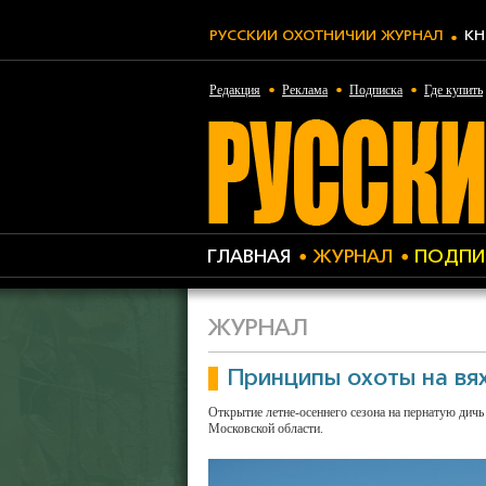
РУССКИЙ ОХОТНИЧИЙ ЖУРНАЛ
КН
Редакция
Реклама
Подписка
Где купить
ГЛАВНАЯ
ЖУРНАЛ
ПОДПИ
ЖУРНАЛ
Принципы охоты на вя
Открытие летне-осеннего сезона на пернатую дичь
Московской области.