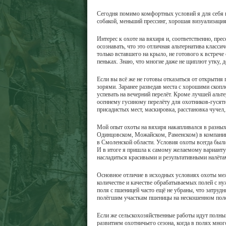
Сегодня помимо комфортных условий я для себя в
собакой, меньший прессинг, хорошая визуализация
Интерес к охоте на вяхиря и, соответственно, пр
осознавать, что это отличная альтернатива класси
только вставшего на крыло, не готового к встреч
пеньках. Знаю, что многие даже не щиплют утку, 
Если вы всё же не готовы отказаться от открыти
зорями. Заранее разведав места с хорошими скоп
успевать на вечерний перелёт. Кроме лучшей альт
осеннему гусиному перелёту для охотников-гусятн
присадистых мест, маскировка, расстановка чучел, 
Мой опыт охоты на вяхиря накапливался в разны
Одинцовском, Можайском, Раменском) в компании 
в Смоленской области. Условия охоты всегда был
И в итоге я пришла к самому желаемому варианту! 
насладиться красивыми и результативными налёт
Основное отличие в исходных условиях охоты меж
количестве и качестве обрабатываемых полей с ну
поля с пшеницей часто ещё не убраны, что затрудн
полёгшим участкам пшеницы на нескошенном поле,
Если же сельскохозяйственные работы идут полны
развитием охотничьего сезона, когда в полях мно