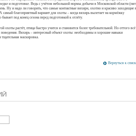
ведке и подготовке. Ведь с учётом небольшой нормы добычи в Московской области (пят
день. Ну и надо ли говорить, что самые контактные вяхири, охотно и красиво заходящие 
 А самый благоприятный вариант для охоты – когда вяхирь вылетает на кормёжку
о бывает под конец сезона перед подготовкой к отлёту.
ой охоты растёт, птица быстро учится и становится более требовательной. Но оттого всё
ры поведения. Вяхирь – интересный объект охоты: необходимы и хорошие навыки
и тщательная маскировка.
Вернуться к спис
ИЙ