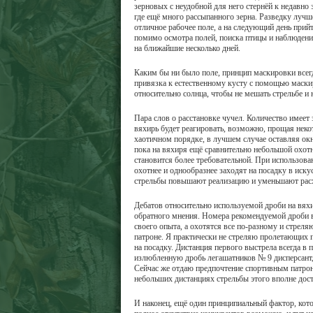
зерновых с неудобной для него стернёй к недавн
где ещё много рассыпанного зерна. Разведку лучше
отличное рабочее поле, а на следующий день прий
помимо осмотра полей, поиска птицы и наблюдения
на ближайшие несколько дней.
Каким бы ни было поле, принцип маскировки всегд
привязка к естественному кусту с помощью маски
относительно солнца, чтобы не мешать стрельбе и н
Пара слов о расстановке чучел. Количество имеет 
вяхирь будет реагировать, возможно, прощая нек
хаотичном порядке, в лучшем случае оставляя окно
пока на вяхиря ещё сравнительно небольшой охотн
становится более требовательной. При использов
охотнее и однообразнее заходят на посадку в иск
стрельбы повышают реализацию и уменьшают расх
Дебатов относительно используемой дроби на вяхир
обратного мнения. Номера рекомендуемой дроби ва
своего опыта, а охотятся все по-разному и стреля
патроне. Я практически не стреляю пролетающих п
на посадку. Дистанция первого выстрела всегда в 
излюбленную дробь легашатников № 9 дисперсант,
Сейчас же отдаю предпочтение спортивным патрона
небольших дистанциях стрельбы этого вполне дост
И наконец, ещё один принципиальный фактор, кот