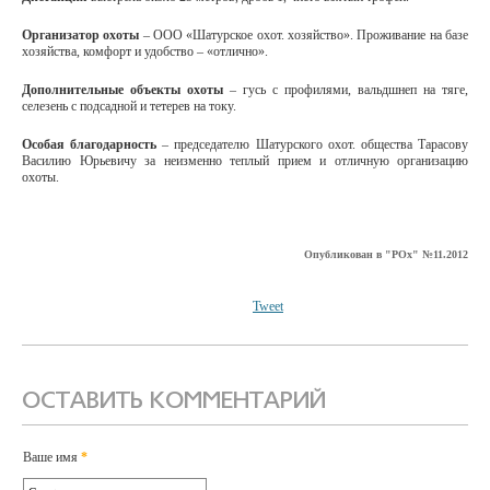
Организатор охоты
– ООО «Шатурское охот. хозяйство». Проживание на базе
хозяйства, комфорт и удобство – «отлично».
Дополнительные объекты охоты
– гусь с профилями, вальдшнеп на тяге,
селезень с подсадной и тетерев на току.
Особая благодарность
– председателю Шатурского охот. общества Тарасову
Василию Юрьевичу за неизменно теплый прием и отличную организацию
охоты.
Опубликован в "РОх" №11.2012
Tweet
ОСТАВИТЬ КОММЕНТАРИЙ
Ваше имя
*