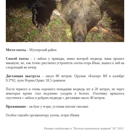
Место охоты
– Муезерский район.
Способ охоты
– с лабаза у привады, мимо которой медведь лишь прошел
накануне, но, как точно рассчитал устроитель охоты егерь Иван, вышел к ней на
следующий же вечер.
Дистанция выстрела
– около 80 метров. Оружие «Блазер» R8 в калибре
9,3*62, пуля Норма Орикс 18,5 граммов.
После первого и очень хорошего попадания медведь лег в 20 метрах, но через
некоторое время стал медленно уходить в болото. Охотнику пришлось
спуститься с лабаза и добрать медведя с дистанции около 40 метров.
Проживание
– на базе у егеря, условия вполне сносные.
Особое спасибо организатору охоты, егерю Ивану.
Рапорт опубликован в "Русском охотничьем журнале" №7.2013