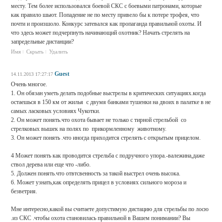
месту. Тем более использовался боевой СКС с боевыми патронами, которые
как правило шьют. Попадение не по месту привело бы к потере трофея, что
почти и произшоло. Конкурс затевался как пропаганда правильной охоты. И
что здесь может подчерпнуть начинающий охотник? Начать стрелять на
запредельные дистанции?
Имя
Скрыть
Удалить
Guest
14.11.2013 17:27:17
Очень многое.
1. Он обязан уметь делать подобные выстрелы в критических ситуациях.когда
остаешься в 150 км от жилья с двумя банками тушенки на двоих в палатке в не
самых ласковых условиях Чукотки.
2. Он может понять.что охота бывает не только с тирной стрельбой со
стрелковых вышек на полях по прикормленному животному.
3. Он может понять .что иногда приходится стрелять с открытым прицелом.
4 Может понять как проводится стрельба с подручного упора.-валежина,даже
ствол дерева или еще что -либо.
5. Должен понять.что отвтсвенность за такой выстрел очень высока.
6. Может узнать,как определять прицел в условиях сильного мороза и
безветрия.
Мне интересно,какой вы считаете допустимую дистацию для стрельбы по лосю
.из СКС .чтобы охота становилась правильной в Вашем понимании? Вы