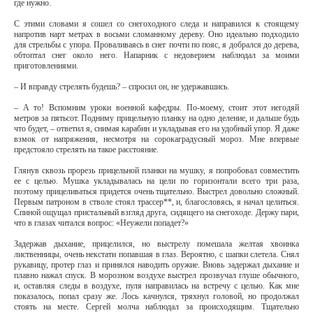
где нужно.
С этими словами я сошел со снегоходного следа и направился к стоящему
напротив нарт метрах в восьми сломанному дереву. Оно идеально подходило
для стрельбы с упора. Проваливаясь в снег почти по пояс, я добрался до дерева,
обтоптал снег около него. Напарник с недоверием наблюдал за моими
приготовлениями.
– И вправду стрелять будешь? – спросил он, не удержавшись.
– А то! Вспомним уроки военной кафедры. По-моему, стоит этот негодяй
метров за пятьсот. Подниму прицельную планку на одно деление, и дальше будь
что будет, – ответил я, снимая карабин и укладывая его на удобный упор. Я даже
взмок от напряжения, несмотря на сорокаградусный мороз. Мне впервые
предстояло стрелять на такое расстояние.
Глянув сквозь прорезь прицельной планки на мушку, я попробовал совместить
ее с целью. Мушка укладывалась на цели по горизонтали всего три раза,
поэтому прицеливаться придется очень тщательно. Выстрел довольно сложный.
Первым патроном в стволе стоял трассер**, и, благословясь, я начал целиться.
Спиной ощущал пристальный взгляд друга, сидящего на снегоходе. Держу пари,
что в глазах читался вопрос: «Неужели попадет?»
Задержав дыхание, прицелился, но выстрелу помешала желтая хвоинка
лиственницы, очень некстати попавшая в глаз. Вероятно, с шапки слетела. Снял
рукавицу, протер глаз и принялся наводить оружие. Вновь задержал дыхание и
плавно нажал спуск. В морозном воздухе выстрел прозвучал глуше обычного,
и, оставляя следы в воздухе, пуля направилась на встречу с целью. Как мне
показалось, попал сразу же. Лось качнулся, тряхнул головой, но продолжал
стоять на месте. Сергей молча наблюдал за происходящим. Тщательно