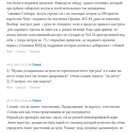
тем более в недавнем прошлом. Никогда не забуду одного охотника ,который
при добыче сибирских косуль и лосей использовал так называемые
"сажанки'.Стоящих косуль стрелял он с их помощью метров за 200,притом
виртуозно.Чему следовало бы поучиться.Оружие -КО-44 ,даже не винтовка.
Вообще выстрел даже с руки по стоящему лосю в пределах прямого выстрела
для хорошего стрелка не такое уж и редкое явление. Еще один пример .по
моему вполне сопоставимый-выстрел по глухарю из ТоЗ-16 пристрелянной под
себя с упора метров на 75 с открытым прицелом- до недавнего времени
норма.с отличным КПД по подранкам.которые почти все добирались с собакой.
Имя
Скрыть
Удалить
Guest
14.11.2013 11:27:40
1) "Мушка укладывалась на цели по горизонтали всего три раза" и в какое же
место туши лося так можно прицелиться? Очень сложно попасть "по месту"
2) 75 метров, это чем меряли?
Имя
Скрыть
Удалить
Guest
14.11.2013 13:45:46
Сложно -это не значит невозможно. Прицеливание по корпусу .естественно
.Голова шея как точка прицеливания не рассматривается .
Первый раз промерял шагами -около ста.по ровной некочкарниковой мари
Затем перестал- должен же быть какой-то глазомер.который позволял бы точно
определять такие расстояния до цели. Раньше ведь лазерных дальномеров не