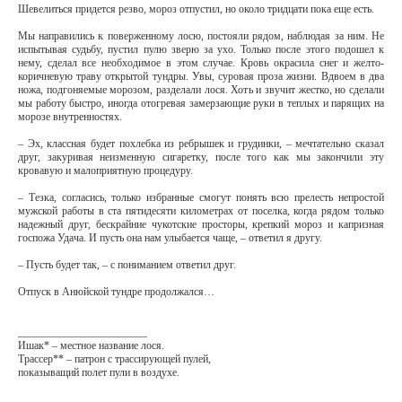
Шевелиться придется резво, мороз отпустил, но около тридцати пока еще есть.
Мы направились к поверженному лосю, постояли рядом, наблюдая за ним. Не
испытывая судьбу, пустил пулю зверю за ухо. Только после этого подошел к
нему, сделал все необходимое в этом случае. Кровь окрасила снег и желто-
коричневую траву открытой тундры. Увы, суровая проза жизни. Вдвоем в два
ножа, подгоняемые морозом, разделали лося. Хоть и звучит жестко, но сделали
мы работу быстро, иногда отогревая замерзающие руки в теплых и парящих на
морозе внутренностях.
– Эх, классная будет похлебка из ребрышек и грудинки, – мечтательно сказал
друг, закуривая неизменную сигаретку, после того как мы закончили эту
кровавую и малоприятную процедуру.
– Тезка, согласись, только избранные смогут понять всю прелесть непростой
мужской работы в ста пятидесяти километрах от поселка, когда рядом только
надежный друг, бескрайние чукотские просторы, крепкий мороз и капризная
госпожа Удача. И пусть она нам улыбается чаще, – ответил я другу.
– Пусть будет так, – с пониманием ответил друг.
Отпуск в Анюйской тундре продолжался…
________________________
Ишак* – местное название лося.
Трассер** – патрон с трассирующей пулей,
показыващий полет пули в воздухе.