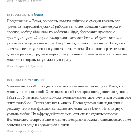
Имя
Скрыть
Удалить
Guest
19.11.2013 09:44:48
Предложение"–
Тезка, согласись, только избранные смогут понять всю
прелесть непростой мужской работы в ста пятидесяти километрах от
поселка, когда рядом только надежный друг, бескрайние чукотские
просторы, крепкий мороз и капризная госпожа Удача. И пусть она нам
улыбается чаще, – ответил я другу."
выглядит как-то напыщено. Создается
впечатление искуственного урашательства текста. Из-за этого сразу теряешь
доверие рассказу.Трудно поверть , что уставший от работы на морозе человек
может выговорить такую длинную фразу .
Имя
Скрыть
Удалить
msmgd
19.11.2013 11:22:12
Уважаемый гость!! Благодарю за отзыв и замечание.Соглашусь с Вами, во
многом ,но с оговоркой. Описываемые события произошли довольно давно в
1992 году.Участники были моложе ,эмоциональнее ,поэтому и позволляли себе
нечто подобное. Сергея уже нет в живых. Право доверия или недоверия к
рассказу или к его фрагментам полностью остается за Вами. Из этих двух
уважаю любое. Ну а фразу,действительно ,есть смысл сделать покороче.
Все остальное -вопрос Вашего личного восприятия текста и описываемых в нем
событий.Без обид и с уважением Сергей
Имя
Скрыть
Удалить