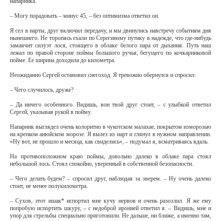
напарника.
– Могу порадовать – минус 45, – без оптимизма ответил он.
Я сел в нарты, друг включил передачу, и мы двинулись навстречу событиям дня
нынешнего. Не торопясь ехали по Серегиному путику в надежде, что где-нибудь
замаячит силуэт лося, стоящего в облаке белого пара от дыхания. Путь наш
лежал по правой стороне поймы большого ручья, бегущего по кочкарниковой
пойме. Ее ширина доходила до километра.
Неожиданно Сергей остановил снегоход. Я тревожно обернулся и спросил:
– Чего случилось, друже?
– Да ничего особенного. Видишь, вон твой друг стоит, – с улыбкой ответил
Сергей, указывая рукой в пойму.
Напарник выглядел очень колоритно в чукотском малахае, покрытом изморозью
на крепком анюйском морозе. Я вылез из нарт и глянул в нужном направлении.
«Ну вот, не прошло и месяца, как свиделись», – подумал я, всматриваясь вдаль.
На противоположном краю поймы, довольно далеко в облаке пара стоял
небольшой лось. Стоял спокойно, уверенный в собственной безопасности.
– Чего делать будем? – спросил друг, наблюдая за зверем. – Ну очень далеко
стоит, не менее полукилометра.
– Сухов, этот ишак* испортил мне кучу нервов и очень разозлил. Я же ему
попробую испортить шкуру, – с недоброй иронией ответил я. – Видишь, мне и
упор для стрельбы специально приготовили. Не дальше, ни ближе, а именно там,