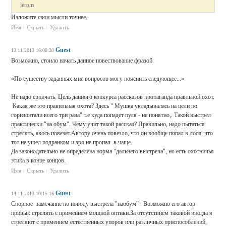
lerom
Изложите свои мысли точнее.
Имя
Скрыть
Удалить
Guest
13.11.2013 16:00:20
Возможно, стоило начать данное повествование фразой:
«По существу заданных мне вопросов могу пояснить следующее...»
Не надо ерничать. Цель данного конкурса рассказов пропаганда правльной охот.
Какая же это правильная охота? Здесь " Мушка укладывалась на цели по
горизонтали всего три раза" т.е куда попадет пуля - не понятно,. Такой выстрел
практически "на обум". Чему учит такой рассказ? Правильно, надо пытаться
стрелять, авось повезет.Автору очень повезло, что он вообще попал в лося, что
тот не ушел подранком и зря не пропал в чаще.
Да законодательно не определена норма "дальнего выстрела", но есть охотничья
этика в конце концов.
Имя
Скрыть
Удалить
Guest
14.11.2013 10:15:16
Спорное замечание по поводу выстрела "наобум" . Возможно его автор
привык стрелять с примением мощной оптики.За отсутствием таковой иногда я
стреляют с примением естественных упоров или различных приспособлений,