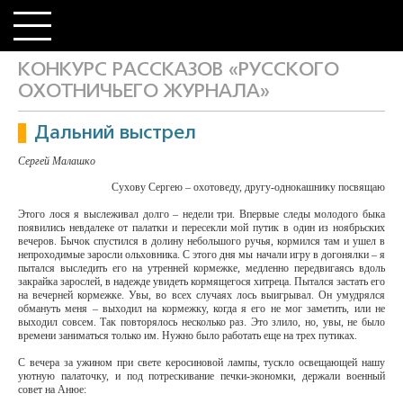
КОНКУРС РАССКАЗОВ «РУССКОГО
ОХОТНИЧЬЕГО ЖУРНАЛА»
Дальний выстрел
Сергей Малашко
Сухову Сергею – охотоведу, другу-однокашнику посвящаю
Этого лося я выслеживал долго – недели три. Впервые следы молодого быка
появились невдалеке от палатки и пересекли мой путик в один из ноябрьских
вечеров. Бычок спустился в долину небольшого ручья, кормился там и ушел в
непроходимые заросли ольховника. С этого дня мы начали игру в догонялки – я
пытался выследить его на утренней кормежке, медленно передвигаясь вдоль
закрайка зарослей, в надежде увидеть кормящегося хитреца. Пытался застать его
на вечерней кормежке. Увы, во всех случаях лось выигрывал. Он умудрялся
обмануть меня – выходил на кормежку, когда я его не мог заметить, или не
выходил совсем. Так повторялось несколько раз. Это злило, но, увы, не было
времени заниматься только им. Нужно было работать еще на трех путиках.
С вечера за ужином при свете керосиновой лампы, тускло освещающей нашу
уютную палаточку, и под потрескивание печки-экономки, держали военный
совет на Анюе: