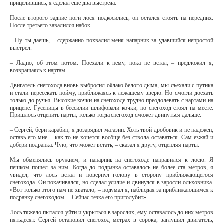
прицелившись, я сделал еще два выстрела.
После второго задние ноги лося подкосились, он остался стоять на передних.
После третьего завалился набок.
– Ну ты даешь, – сдержанно похвалил меня напарник за удавшийся непростой
выстрел.
– Ладно, об этом потом. Поехали к нему, пока не встал, – предложил я,
возвращаясь к нартам.
Двигатель снегохода вновь выбросил облако белого дыма, мы съехали с путика
и стали пересекать пойму, приближаясь к лежащему зверю. Но смогли доехать
только до ручья. Высокие кочки на снегоходе трудно преодолевать с нартами на
прицепе. Гусеницы в бессилии шлифовали кочки, но снегоход стоял на месте.
Пришлось отцепить нарты, только тогда снегоход сможет двинуться дальше.
– Сергей, бери карабин, я дозарядил магазин. Хоть твой дробовик и не надежен,
оставь его мне – как-то не хочется вообще без ствола оставаться. Сам езжай и
добери подранка. Чую, что может встать, – сказал я другу, отцепляя нарты.
Мы обменялись оружием, и напарник на снегоходе направился к лосю. Я
пешком пошел за ним. Когда до подранка оставалось не более ста метров, я
увидел, что лось встал и повернул голову в сторону приближающегося
снегохода. Он покачивался, но сделал усилие и двинулся в заросли ольховника.
«Вот только этого нам не хватало, – подумал я, наблюдая за приближающимся к
подранку снегоходом. – Сейчас тезка его приголубит».
Лось тяжело пытался уйти и укрыться в зарослях, ему оставалось до них метров
пятьдесят. Сергей остановил снегоход метрах в сорока, заглушил двигатель,