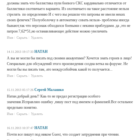
должны знать что баллистика пули боевого СКС кардинально отличается от
баллистики охотничьего варианта. Из охотничьего на такое расстояние нельзя
стрелять по определению И с чего вы решили что патроны не имели неких
своих фенечек? Полуоболочку в автоматику совать нельзя- проблемы иногда
бывают,так что персонаж обходился боевыми с некими приблудами. да ,это не
патрон 7,62*51,но останавливающее действие можно увеличить
Имя
Скрыть
Удалить
HATAH
14.11.2013 19:17:33
А вы не могли бы писать под своими аккаунтами? Хочется знать героев в лицо!
Специально для обсуждений этого произведения создна ветка на форуме. Не
могли бы вы писать там, ато междусобойчик какой то получается...
Имя
Скрыть
Удалить
Сергей Малашко
15.11.2013 05:17:26
Натан.добрый день!! Как-то не предал регистрации особого
значения.Исправляю ошибку ,пишу пост под именем и фамилией.Все остальное
предельно понятно.
Имя
Скрыть
Удалить
HATAH
16.11.2013 10:37:47
Почти все пишут под ником Guest, что создает затруднения при чтении.