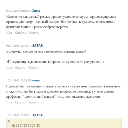
Guest
07.11.2013 08:09:23
Непонятно как данный рассказ прошел условие конкурса- пропогандировать
правильную охоту - дальный выстрел без оптики , когда цель сопоставима с
размером мушки - реальное браконьерство.
Имя
Скрыть
Удалить
HATAH
09.11.2013 20:43:44
Возможно, стоило начать данное повествование фразой:
«По существу заданных мне вопросов могу пояснить следующее...»
Имя
Скрыть
Удалить
lerom
10.11.2013 15:28:45
Суровый быт на крайнем Севере, соотнесен с суровыми правилами выживания.
Я окунулся как бы в самую древнею профессию охотника, а у кого древняя
профессия "прости меня Господи", тому это покажется жестоким.
Имя
Скрыть
Удалить
HATAH
10.11.2013 17:09:21
10.11.2013 15:28:45