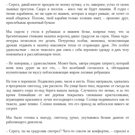
– Серега, давай вместе проедем по моему путику, а то, наверное, устал от своих
лыжных прогулок. Скоро в поселок – мясо там не будет лишним. Я ездил с
твоим карабином, но ни один из ишаков, которых я видел раньше, не хочет со
мной общаться. Похоже, твой карабин только хозяина знает, – произнес друг,
прихлебывая ароматный бульон.
Мы сидели у стола в рубашках и нижнем белье, вопреки тому, что за
брезентовыми стенками палатки морозец давил градусов на сорок. Наша чудо-
печурка позволяла это делать. Печурочка особая, экономка, позволяющая
дровам отдавать в палатку максимум тепла от сгорающих дров. Это особое
удовольствие – после тяжелого дня снять с себя верхнюю одежду и дать телу
понежиться в расслабляющем тепле.
– Не поверишь, с удовольствием. Может быть, завтра увидим хитрюгу, который
меня пока дурит на все сто, – без колебаний согласился я, обгладывая
изумительные по вкусу поблескивающие жиром лосиные ребрышки.
На том и порешили. Поднялись рано, часов в шесть. Пока завтракали, одевались
и прогревали снегоход, уже рассвело. На улице было тихо, недалеко от съезда на
лед нашего озера из-под берега вышла наледь. Случилось это ночью, и за это
время ближайшие от нее деревья покрылись снежными кристалликами,
играющими красками в лучах восходящего солнца. Солнце поднималось как-то
тяжело, даже лениво. Словно понимая, что его приход на небосклон никого не
согреет.
Мы были готовы к выезду, снегоход урчал, укутываясь белым дымом от
работающего двигателя.
– Серега, ты на градусник смотрел? Чего-то совсем не комфортно, – спросил я