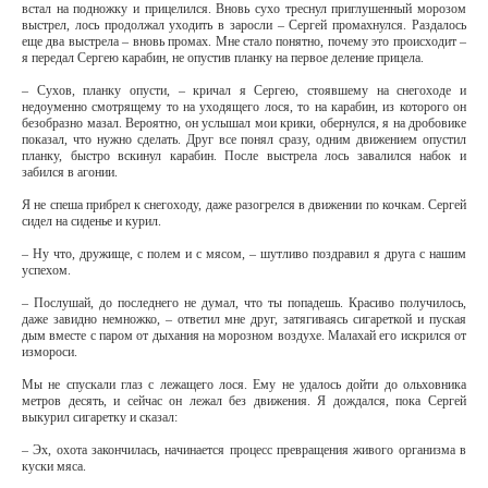
встал на подножку и прицелился. Вновь сухо треснул приглушенный морозом
выстрел, лось продолжал уходить в заросли – Сергей промахнулся. Раздалось
еще два выстрела – вновь промах. Мне стало понятно, почему это происходит –
я передал Сергею карабин, не опустив планку на первое деление прицела.
– Сухов, планку опусти, – кричал я Сергею, стоявшему на снегоходе и
недоуменно смотрящему то на уходящего лося, то на карабин, из которого он
безобразно мазал. Вероятно, он услышал мои крики, обернулся, я на дробовике
показал, что нужно сделать. Друг все понял сразу, одним движением опустил
планку, быстро вскинул карабин. После выстрела лось завалился набок и
забился в агонии.
Я не спеша прибрел к снегоходу, даже разогрелся в движении по кочкам. Сергей
сидел на сиденье и курил.
– Ну что, дружище, с полем и с мясом, – шутливо поздравил я друга с нашим
успехом.
– Послушай, до последнего не думал, что ты попадешь. Красиво получилось,
даже завидно немножко, – ответил мне друг, затягиваясь сигареткой и пуская
дым вместе с паром от дыхания на морозном воздухе. Малахай его искрился от
измороси.
Мы не спускали глаз с лежащего лося. Ему не удалось дойти до ольховника
метров десять, и сейчас он лежал без движения. Я дождался, пока Сергей
выкурил сигаретку и сказал:
– Эх, охота закончилась, начинается процесс превращения живого организма в
куски мяса.