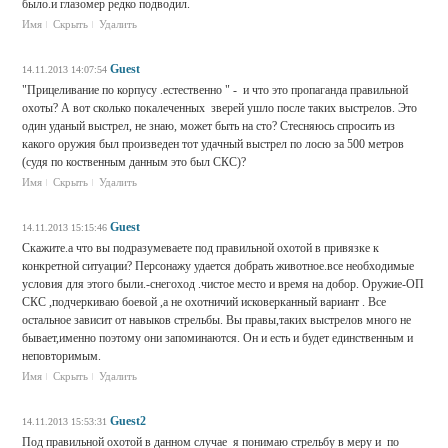
было.и глазомер редко подводил.
Имя
Скрыть
Удалить
Guest
14.11.2013 14:07:54
"Прицеливание по корпусу .естественно " - и что это пропаганда правильной
охоты? А вот сколько покалеченных зверей ушло после таких выстрелов. Это
один уданый выстрел, не знаю, может быть на сто? Стесняюсь спросить из
какого оружия был произведен тот удачный выстрел по лосю за 500 метров
(судя по коственным данным это был СКС)?
Имя
Скрыть
Удалить
Guest
14.11.2013 15:15:46
Скажите.а что вы подразумеваете под правильной охотой в привязке к
конкретной ситуации? Персонажу удается добрать животное.все необходимые
условия для этого были.-снегоход .чистое место и время на добор. Оружие-ОП
СКС ,подчеркиваю боевой ,а не охотничий исковерканный вариант . Все
остальное зависит от навыков стрельбы. Вы правы,таких выстрелов много не
бывает,именно поэтому они запоминаются. Он и есть и будет единственным и
неповторимым.
Имя
Скрыть
Удалить
Guest2
14.11.2013 15:53:31
Под правильной охотой в данном случае я понимаю стрельбу в меру и по