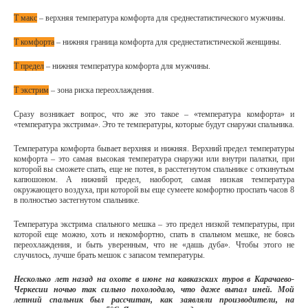
Т макс
– верхняя температура комфорта для среднестатистического мужчины.
Т комфорта
– нижняя граница комфорта для среднестатистической женщины.
Т предел
– нижняя температура комфорта для мужчины.
Т экстрим
– зона риска переохлаждения.
Сразу возникает вопрос, что же это такое – «температура комфорта» и
«температура экстрима». Это те температуры, которые будут снаружи спальника.
Температура комфорта бывает верхняя и нижняя. Верхний предел температуры
комфорта – это самая высокая температура снаружи или внутри палатки, при
которой вы сможете спать, еще не потея, в расстегнутом спальнике с откинутым
капюшоном. А нижний предел, наоборот, самая низкая температура
окружающего воздуха, при которой вы еще сумеете комфортно проспать часов 8
в полностью застегнутом спальнике.
Температура экстрима спального мешка – это предел низкой температуры, при
которой еще можно, хоть и некомфортно, спать в спальном мешке, не боясь
переохлаждения, и быть уверенным, что не «дашь дуба». Чтобы этого не
случилось, лучше брать мешок с запасом температуры.
Несколько лет назад на охоте в июне на кавказских туров в Карачаево-
Черкесии ночью так сильно похолодало, что даже выпал иней. Мой
летний спальник был рассчитан, как заявляли производители, на