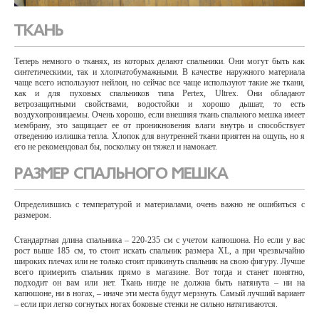
ТКАНЬ
Теперь немного о тканях, из которых делают спальники. Они могут быть как
синтетическими, так и хлопчатобумажными. В качестве наружного материала
чаще всего используют нейлон, но сейчас все чаще используют такие же ткани,
как и для пуховых спальников типа Pertex, Ultrex. Они обладают
ветрозащитными свойствами, водостойки и хорошо дышат, то есть
воздухопроницаемы. Очень хорошо, если внешняя ткань спального мешка имеет
мембрану, это защищает ее от проникновения влаги внутрь и способствует
отведению излишка тепла. Хлопок для внутренней ткани приятен на ощупь, но я
его не рекомендовал бы, поскольку он тяжел и намокает.
РАЗМЕР СПАЛЬНОГО МЕШКА
Определившись с температурой и материалами, очень важно не ошибиться с
размером.
Стандартная длина спальника – 220-235 см с учетом капюшона. Но если у вас
рост выше 185 см, то стоит искать спальник размера XL, а при чрезвычайно
широких плечах или не только стоит прикинуть спальник на свою фигуру. Лучше
всего примерить спальник прямо в магазине. Вот тогда и станет понятно,
подходит он вам или нет. Ткань нигде не должна быть натянута – ни на
капюшоне, ни в ногах, – иначе эти места будут мерзнуть. Самый лучший вариант
– если при легко согнутых ногах боковые стенки не сильно натягиваются.