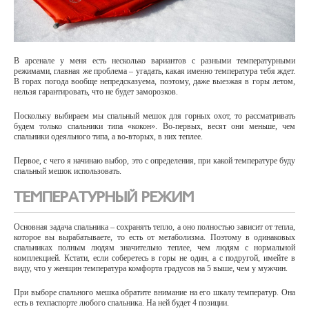
В арсенале у меня есть несколько вариантов с разными температурными
режимами, главная же проблема – угадать, какая именно температура тебя ждет.
В горах погода вообще непредсказуема, поэтому, даже выезжая в горы летом,
нельзя гарантировать, что не будет заморозков.
Поскольку выбираем мы спальный мешок для горных охот, то рассматривать
будем только спальники типа «кокон». Во-первых, весят они меньше, чем
спальники одеяльного типа, а во-вторых, в них теплее.
Первое, с чего я начинаю выбор, это с определения, при какой температуре буду
спальный мешок использовать.
ТЕМПЕРАТУРНЫЙ РЕЖИМ
Основная задача спальника – сохранять тепло, а оно полностью зависит от тепла,
которое вы вырабатываете, то есть от метаболизма. Поэтому в одинаковых
спальниках полным людям значительно теплее, чем людям с нормальной
комплекцией. Кстати, если соберетесь в горы не один, а с подругой, имейте в
виду, что у женщин температура комфорта градусов на 5 выше, чем у мужчин.
При выборе спального мешка обратите внимание на его шкалу температур. Она
есть в техпаспорте любого спальника. На ней будет 4 позиции.