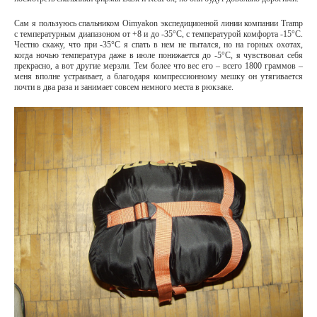
Сам я пользуюсь спальником Oimyakon экспедиционной линии компании Tramp
с температурным диапазоном от +8 и до -35°С, с температурой комфорта -15°С.
Честно скажу, что при -35°С я спать в нем не пытался, но на горных охотах,
когда ночью температура даже в июле понижается до -5°С, я чувствовал себя
прекрасно, а вот другие мерзли. Тем более что вес его – всего 1800 граммов –
меня вполне устраивает, а благодаря компрессионному мешку он утягивается
почти в два раза и занимает совсем немного места в рюкзаке.