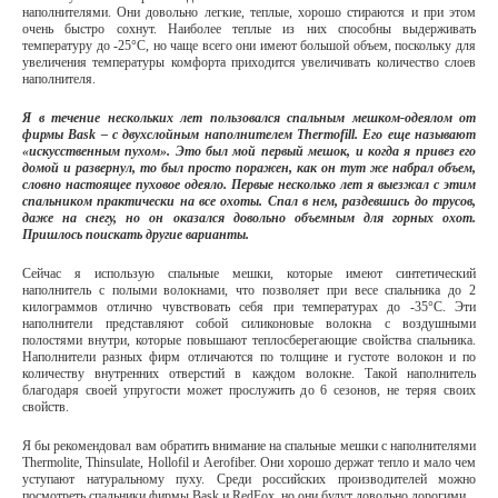
наполнителями. Они довольно легкие, теплые, хорошо стираются и при этом
очень быстро сохнут. Наиболее теплые из них способны выдерживать
температуру до -25°С, но чаще всего они имеют большой объем, поскольку для
увеличения температуры комфорта приходится увеличивать количество слоев
наполнителя.
Я в течение нескольких лет пользовался спальным мешком-одеялом от
фирмы Bask – с двухслойным наполнителем Thermofill. Его еще называют
«искусственным пухом». Это был мой первый мешок, и когда я привез его
домой и развернул, то был просто поражен, как он тут же набрал объем,
словно настоящее пуховое одеяло. Первые несколько лет я выезжал с этим
спальником практически на все охоты. Спал в нем, раздевшись до трусов,
даже на снегу, но он оказался довольно объемным для горных охот.
Пришлось поискать другие варианты.
Сейчас я использую спальные мешки, которые имеют синтетический
наполнитель с полыми волокнами, что позволяет при весе спальника до 2
килограммов отлично чувствовать себя при температурах до -35°С. Эти
наполнители представляют собой силиконовые волокна с воздушными
полостями внутри, которые повышают теплосберегающие свойства спальника.
Наполнители разных фирм отличаются по толщине и густоте волокон и по
количеству внутренних отверстий в каждом волокне. Такой наполнитель
благодаря своей упругости может прослужить до 6 сезонов, не теряя своих
свойств.
Я бы рекомендовал вам обратить внимание на спальные мешки с наполнителями
Thermolite, Thinsulate, Hollofil и Aerofiber. Они хорошо держат тепло и мало чем
уступают натуральному пуху. Среди российских производителей можно
посмотреть спальники фирмы Bask и RedFox, но они будут довольно дорогими.