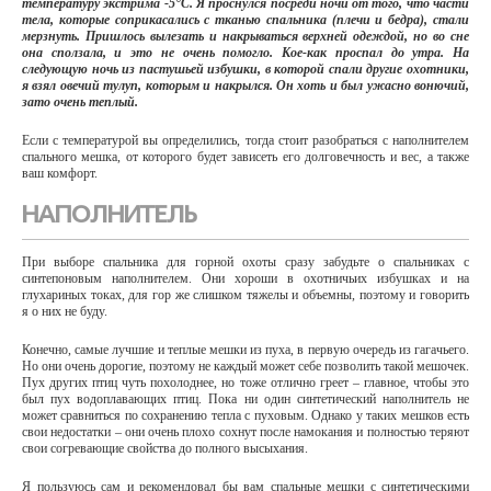
температуру экстрима -5°С. Я проснулся посреди ночи от того, что части
тела, которые соприкасались с тканью спальника (плечи и бедра), стали
мерзнуть. Пришлось вылезать и накрываться верхней одеждой, но во сне
она сползала, и это не очень помогло. Кое-как проспал до утра. На
следующую ночь из пастушьей избушки, в которой спали другие охотники,
я взял овечий тулуп, которым и накрылся. Он хоть и был ужасно вонючий,
зато очень теплый.
Если с температурой вы определились, тогда стоит разобраться с наполнителем
спального мешка, от которого будет зависеть его долговечность и вес, а также
ваш комфорт.
НАПОЛНИТЕЛЬ
При выборе спальника для горной охоты сразу забудьте о спальниках с
синтепоновым наполнителем. Они хороши в охотничьих избушках и на
глухариных токах, для гор же слишком тяжелы и объемны, поэтому и говорить
я о них не буду.
Конечно, самые лучшие и теплые мешки из пуха, в первую очередь из гагачьего.
Но они очень дорогие, поэтому не каждый может себе позволить такой мешочек.
Пух других птиц чуть похолоднее, но тоже отлично греет – главное, чтобы это
был пух водоплавающих птиц. Пока ни один синтетический наполнитель не
может сравниться по сохранению тепла с пуховым. Однако у таких мешков есть
свои недостатки – они очень плохо сохнут после намокания и полностью теряют
свои согревающие свойства до полного высыхания.
Я пользуюсь сам и рекомендовал бы вам спальные мешки с синтетическими