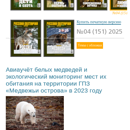
№07 (154) 2025
№06 (153) 2025
№05 (152) 2025
№04 (151)
Купить печатную версию
№04 (151) 2025
Темы с обложки
№02 (149) 2025
№01 (148) 2025
Авиаучёт белых медведей и
экологический мониторинг мест их
обитания на территории ГПЗ
«Медвежьи острова» в 2023 году