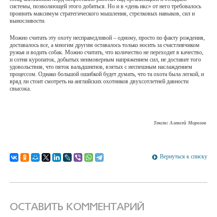
системы, позволяющей этого добиться. Но и в «день икс» от него требовалось
проявить максимум стратегического мышления, стрелковых навыков, сил и
выносливости.
Можно считать эту охоту несправедливой – одному, просто по факту рождения,
доставалось все, а многим другим оставалось только носить за счастливчиком
ружья и водить собак. Можно считать, что количество не переходит в качество,
и сотня куропаток, добытых неимоверным напряжением сил, не доставит того
удовольствия, что пяток вальдшнепов, взятых с неспешным наслаждением
процессом. Однако большой ошибкой будет думать, что та охота была легкой, и
вряд ли стоит смотреть на английских охотников двухсотлетней давности
свысока.
Текст: Алексей Морозов
Вернуться к списку
ОСТАВИТЬ КОММЕНТАРИЙ