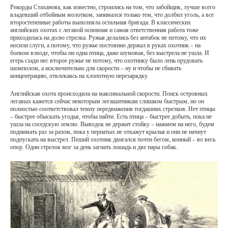
Рекорды Стаханова, как известно, строились на том, что забойщик, лучше всего
владевший отбойным молотком, занимался только тем, что долбил уголь, а все
второстепенные работы выполняла остальная бригада. В классических
английских охотах с легавой основная и самая ответственная работа тоже
приходилась на долю стрелка. Ружья делались без антабок не потому, что их
носили слуги, а потому, что ружье постоянно держал в руках охотник – на
боевом взводе, чтобы ни одна птица, даже шумовая, без выстрела не ушла. И
егерь сзади нес второе ружье не потому, что охотнику было лень орудовать
шомполом, а исключительно для скорости – ну и чтобы не сбивать
концентрацию, отвлекаясь на хлопотную перезарядку.
Английская охота происходила на максимальной скорости. Поиск островных
легавых кажется сейчас некоторым легашатникам слишком быстрым, но он
полностью соответствовал темпу передвижения тогдашних стрелков. Нет птицы
– быстрее обыскать угодья, чтобы найти. Есть птица – быстрее добыть, пока не
ушла на соседскую землю. Выводок не держит стойку – нажмем на него, будем
поднимать раз за разом, пока у пернатых не откажут крылья и они не начнут
подпускать на выстрел. Пеший охотник двигался почти бегом, конный – во весь
опор. Один стрелок мог за день загнать лошадь и две пары собак.