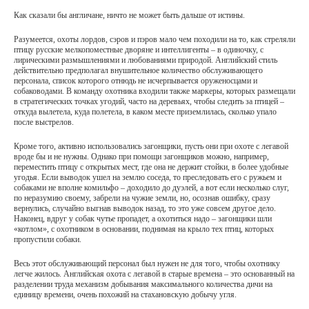
Как сказали бы англичане, ничто не может быть дальше от истины.
Разумеется, охоты лордов, сэров и пэров мало чем походили на то, как стреляли
птицу русские мелкопоместные дворяне и интеллигенты – в одиночку, с
лирическими размышлениями и любованиями природой. Английский стиль
действительно предполагал внушительное количество обслуживающего
персонала, список которого отнюдь не исчерпывается оруженосцами и
собаководами. В команду охотника входили также маркеры, которых размещали
в стратегических точках угодий, часто на деревьях, чтобы следить за птицей –
откуда вылетела, куда полетела, в каком месте приземлилась, сколько упало
после выстрелов.
Кроме того, активно использовались загонщики, пусть они при охоте с легавой
вроде бы и не нужны. Однако при помощи загонщиков можно, например,
переместить птицу с открытых мест, где она не держит стойки, в более удобные
угодья. Если выводок ушел на землю соседа, то преследовать его с ружьем и
собаками не вполне комильфо – доходило до дуэлей, а вот если несколько слуг,
по неразумию своему, забрели на чужие земли, но, осознав ошибку, сразу
вернулись, случайно выгнав выводок назад, то это уже совсем другое дело.
Наконец, вдруг у собак чутье пропадет, а охотиться надо – загонщики шли
«котлом», с охотником в основании, поднимая на крыло тех птиц, которых
пропустили собаки.
Весь этот обслуживающий персонал был нужен не для того, чтобы охотнику
легче жилось. Английская охота с легавой в старые времена – это основанный на
разделении труда механизм добывания максимального количества дичи на
единицу времени, очень похожий на стахановскую добычу угля.