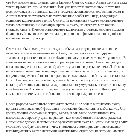
что британские аристократы, как и Евгений Онегин, читали Адама Смита и даже
умели применять его на практике. Как уже известно постоянным читателям
моей колонки, в тот период, когда эти охоты складывались, охотничий билет в
Англии могли получить только титулованные особы или лица, владеющие
солидным количеством земли. Они могли привлекать к охоте неограниченное
число помощников, не имеющих права на охоту, но стрелять мог только
владелец билета. Именно ограниченное количество стрелков, которые должны
были взять большое количество дичи, и привело к формированию подобных
пирамидальных структур.
Охотников было мало, торговля дичью была запрещена, но желающих ее
отведать от этого не уменьшалось. Каждого охотника осаждали друзья,
знакомые и родственники с просьбами прислать к столу хоть пару куропаток. В
этом ответ на часто задаваемый вопрос «куда им столько?» Весь следующий
после охоты день посвящался обработке, упаковке и рассылке дичи. Любимые
племянники, школьные товарищи, нужные люди – всем, кто мог обидеться, не
получив вожделенной птицы, отправлялась маленькая или большая посылочка.
Почте России, замечу в скобках, стоило бы взять пару уроков у британских
коллег, работавших два века назад, – они как-то умудрялись доставить посылку
в любой конец Англии до того, как птица успевала протухнуть. Дичи при этом,
как вы понимаете, много не бывало – и зря не пропадало ничего.
После реформ охотничьего законодательства 1832 года в английскую охоту
пришли охотники новой формации – городские бизнесмены и фабриканты. Они
аренду угодий, содержание егерей, охрану и так далее воспринимали как
инвестиции, а продажу дичи на рынке – как способ оптимизировать расходы.
Повышение добычи и повышение эффективности охоты в целом имело для этих
охотников особую важность – что, в конечном счете, привело к вытеснению
индивидуальных охот с легавыми коллективной стрельбой на загонах. Именно