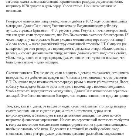
загонная охота позволяла ставить поразительные рекорды результативности,
например 1070 граусов в день лорда Уолсингхема. Но и легашатники не
отставали.
Рекордное количество птиц из-под легавой добыл в 1872 году обританившийся
магараджа Далип Синг, сосед Уолсингхема по Бадминтонскому рейтингу
лучших стрелков Британии – 440 граусов в день. Результат почти невероятный,
так как даже если предположить, что Его Высочество охотился без перерыва 12
часов подряд, у него должно было уходить меньше полутора минут на птицу!
«За это время, – писал российский гуру охотничьей стрельбы Е.Т. Смирнов (не
конкретно про этот рекорд, а с недоверием к рассказам о европейских охотах в
целом), – собака должна найти птицу, охотник должен успеть подойти к стойке,
убить птицу, взять ее и перезарядить ружье», после чего туманно намекал, что
бить дичь языком – дело нехитрое.
Скепсис понятен. Тем не менее, если вникнуть в детали, то окажется, что ничего
невероятного в добыче магараджи нет. Читатель уже понимает, что из расчетов
Е.Т. Смирнова надо исключить перезарядку ружья и поиск убитой птицы. Далее,
собака у магараджи была не одна и не две, а восемь пар с восемью ведущими.
Чтобы успевать передвигаться между ними, Далип Синг использовал верховых
лошадей. Это было значительно быстрее, чем ходить пешком, но вряд ли проще.
Тем, кто, как и я, далек от верховой езды, стоит напомнить, что, когда всадник
скачет галопом, он не сидит в седле, а стоит в стременах, держа ноги
полусогнутыми, и балансирует в такт движениям лошади, что само по себе
непростое физическое упражнение. На сильно пересеченной местности требуется
к тому же постоянно максимально концентрироваться на управлении лошадью,
чтобы не сломать себе шею. Подскакав к вставшей на стойку собаке, надо
спешиться, взять у егеря ружье, успокоить дыхание, расслабить напряженные