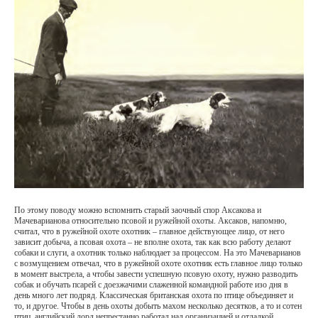
По этому поводу можно вспомнить старый заочный спор Аксакова и
Мачеварианова относительно псовой и ружейной охоты. Аксаков, напомню,
считал, что в ружейной охоте охотник – главное действующее лицо, от него
зависит добыча, а псовая охота – не вполне охота, так как всю работу делают
собаки и слуги, а охотник только наблюдает за процессом. На это Мачеварианов
с возмущением отвечал, что в ружейной охоте охотник есть главное лицо только
в момент выстрела, а чтобы завести успешную псовую охоту, нужно разводить
собак и обучать псарей с доезжачими слаженной командной работе изо дня в
день много лет подряд. Классическая британская охота по птице объединяет и
то, и другое. Чтобы в день охоты добыть махом несколько десятков, а то и сотен
птиц, английский лорд непрестанно работал над организацией и отладкой