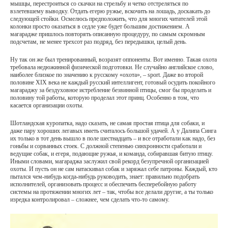
мышцы, перестроиться со скачки на стрельбу и четко отстреляться по
взлетевшему выводку. Отдать егерю ружье, вскочить на лошадь, доскакать до
следующей стойки. Осмелюсь предположить, что для многих читателей этой
колонки просто оказаться в седле уже будет большим достижением. А
магарадже пришлось повторять описанную процедуру, по самым скромным
подсчетам, не менее трехсот раз подряд, без передышки, целый день.
Ну так он же был тренированный, возразят оппоненты. Вот именно. Такая охота
требовала недюжинной физической подготовки. Не случайно английское слово,
наиболее близкое по значению к русскому «охота», – sport. Даже во второй
половине XIX века не каждый русский интеллигент, готовый осудить покойного
магараджу за бездуховное истребление безвинной птицы, смог бы проделать и
половину той работы, которую проделал этот принц. Особенно в том, что
касается организации охоты.
Шотландская куропатка, надо сказать, не самая простая птица для собаки, и
даже пару хороших легавых иметь считалось большой удачей. А у Далипа Синга
их только в тот день вышло в поле шестнадцать – и все отработали как надо, без
гоньбы и сорванных стоек. С должной степенью синхронности сработали и
ведущие собак, и егеря, подающие ружья, и команда, собиравшая битую птицу.
Иными словами, магараджа заслужил свой рекорд безупречной организацией
охоты. И пусть он не сам натаскивал собак и заряжал себе патроны. Каждый, кто
пытался чем-нибудь когда-нибудь руководить, знает: правильно подобрать
исполнителей, организовать процесс и обеспечить бесперебойную работу
системы на протяжении многих лет – так, чтобы все делали другие, а ты только
изредка контролировал – сложнее, чем сделать что-то самому.