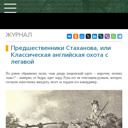
По ровно убранному полю, «как денди лондонский одет» – впрочем, почему «как»? –
манерно, от бедра, идет лорд. Рука его не отягощена ружьем, которое, согласно
известному анекдоту, несет за лордом его камердинер... " />
ЖУРНАЛ
Предшественники Стаханова, или
Классическая английская охота с
легавой
По ровно убранному полю, «как денди лондонский одет» – впрочем, почему
«как»? – манерно, от бедра, идет лорд. Рука его не отягощена ружьем, которое,
согласно известному анекдоту, несет за лордом его камердинер...