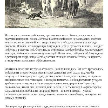
Из этого вытекали и требования, предъявляемые к собакам, – в частности
быстрый и широкий поиск. Легавые в английской охоте не занимались апортом
не столько из-за опасений, что апорт испортит стойку, сколько опять же ради
скорости. Легавая, игнорирующая битую дичь, сразу пускается в поиск, находит
небитую и встает по ней. Охотник, не отвлекаясь на сбор битой дичи, преследует
выводок, выбивая из него птицу за птицей. Помощник, собирающий битую дичь
с ретривером тогда, когда место действия очищено от живой птицы, не прихоть,
а инструмент повышения эффективности.
Охотник в поле был не только стрелком, но и полководцем. От него требовалось
действовать стратегически, рассчитывая движения всей охоты так, чтобы
вспугнутый выводок ушел туда, где его удобнее взять, а не в крепи, на недавно
скошенное поле или, того хуже, в соседнее поместье. В общедоступных угодьях
требовалось к тому же учитывать перемещения конкурирующих стрелков,
двигаясь так, чтобы они нагоняли дичь на тебя, а не ты на них. На философские
размышления и любования природой места – точнее, времени – уже не
оставалось; ни жалости, ни передышки не полагалось ни собакам, ни слугам, ни
самому охотнику.
Эти пирамиды распределения труда, разумеется, сложились не только потому,