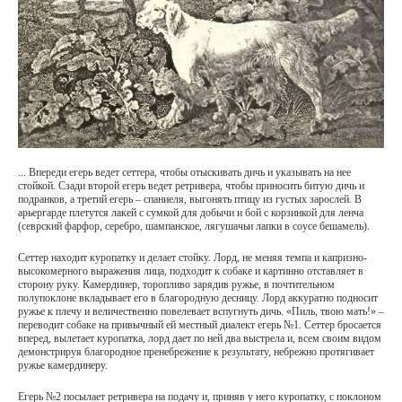
... Впереди егерь ведет сеттера, чтобы отыскивать дичь и указывать на нее
стойкой.
Сзади второй егерь ведет ретривера, чтобы приносить битую дичь и
подранков, а третий егерь – спаниеля, выгонять птицу из густых зарослей. В
арьергарде плетутся лакей с сумкой для добычи и бой с корзинкой для ленча
(севрский фарфор, серебро, шампанское, лягушачьи лапки в соусе бешамель).
Сеттер находит куропатку и делает стойку. Лорд, не меняя темпа и капризно-
высокомерного выражения лица, подходит к собаке и картинно отставляет в
сторону руку. Камердинер, торопливо зарядив ружье, в почтительном
полупоклоне вкладывает его в благородную десницу. Лорд аккуратно подносит
ружье к плечу и величественно повелевает вспугнуть дичь. «Пиль, твою мать!» –
переводит собаке на привычный ей местный диалект егерь №1. Сеттер бросается
вперед, вылетает куропатка, лорд дает по ней два выстрела и, всем своим видом
демонстрируя благородное пренебрежение к результату, небрежно протягивает
ружье камердинеру.
Егерь №2 посылает ретривера на подачу и, приняв у него куропатку, с поклоном