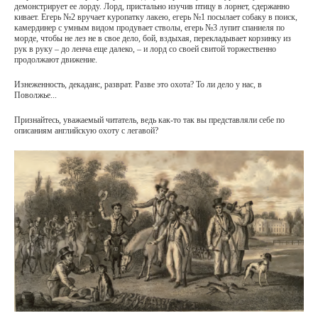
демонстрирует ее лорду. Лорд, пристально изучив птицу в лорнет, сдержанно
кивает. Егерь №2 вручает куропатку лакею, егерь №1 посылает собаку в поиск,
камердинер с умным видом продувает стволы, егерь №3 лупит спаниеля по
морде, чтобы не лез не в свое дело, бой, вздыхая, перекладывает корзинку из
рук в руку – до ленча еще далеко, – и лорд со своей свитой торжественно
продолжают движение.
Изнеженность, декаданс, разврат. Разве это охота? То ли дело у нас, в
Поволжье...
Признайтесь, уважаемый читатель, ведь как-то так вы представляли себе по
описаниям английскую охоту с легавой?