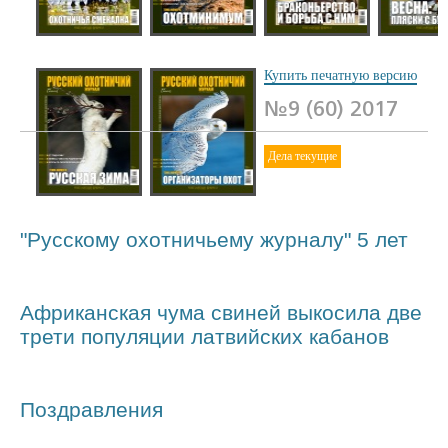
№7 (58) 2017
№6 (57) 2017
№5 (56) 2017
№4 (55) 
Купить печатную версию
№9 (60) 2017
Дела текущие
№2 (53) 2017
№1 (52) 2017
"Русскому охотничьему журналу" 5 лет
Африканская чума свиней выкосила две
трети популяции латвийских кабанов
Поздравления