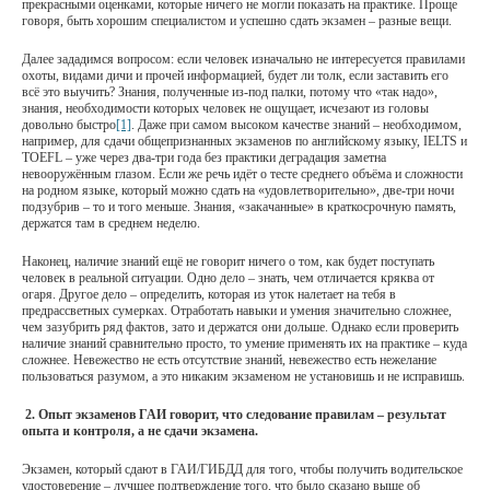
прекрасными оценками, которые ничего не могли показать на практике. Проще
говоря, быть хорошим специалистом и успешно сдать экзамен – разные вещи.
Далее зададимся вопросом: если человек изначально не интересуется правилами
охоты, видами дичи и прочей информацией, будет ли толк, если заставить его
всё это выучить? Знания, полученные из-под палки, потому что «так надо»,
знания, необходимости которых человек не ощущает, исчезают из головы
довольно быстро
[1]
. Даже при самом высоком качестве знаний – необходимом,
например, для сдачи общепризнанных экзаменов по английскому языку, IELTS и
TOEFL – уже через два-три года без практики деградация заметна
невооружённым глазом. Если же речь идёт о тесте среднего объёма и сложности
на родном языке, который можно сдать на «удовлетворительно», две-три ночи
подзубрив – то и того меньше. Знания, «закачанные» в краткосрочную память,
держатся там в среднем неделю.
Наконец, наличие знаний ещё не говорит ничего о том, как будет поступать
человек в реальной ситуации. Одно дело – знать, чем отличается кряква от
огаря. Другое дело – определить, которая из уток налетает на тебя в
предрассветных сумерках. Отработать навыки и умения значительно сложнее,
чем зазубрить ряд фактов, зато и держатся они дольше. Однако если проверить
наличие знаний сравнительно просто, то умение применять их на практике – куда
сложнее. Невежество не есть отсутствие знаний, невежество есть нежелание
пользоваться разумом, а это никаким экзаменом не установишь и не исправишь.
2. Опыт экзаменов ГАИ говорит, что следование правилам – результат
опыта и контроля, а не сдачи экзамена.
Экзамен, который сдают в ГАИ/ГИБДД для того, чтобы получить водительское
удостоверение – лучшее подтверждение того, что было сказано выше об