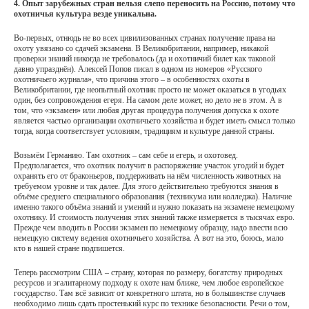
4. Опыт зарубежных стран нельзя слепо переносить на Россию, потому что
охотничья культура везде уникальна.
Во-первых, отнюдь не во всех цивилизованных странах получение права на
охоту увязано со сдачей экзамена. В Великобритании, например, никакой
проверки знаний никогда не требовалось (да и охотничий билет как таковой
давно упразднён). Алексей Попов писал в одном из номеров «Русского
охотничьего журнала», что причина этого – в особенностях охоты в
Великобритании, где неопытный охотник просто не может оказаться в угодьях
один, без сопровождения егеря. На самом деле может, но дело не в этом. А в
том, что «экзамен» или любая другая процедура получения допуска к охоте
является частью организации охотничьего хозяйства и будет иметь смысл только
тогда, когда соответствует условиям, традициям и культуре данной страны.
Возьмём Германию. Там охотник – сам себе и егерь, и охотовед.
Предполагается, что охотник получит в распоряжение участок угодий и будет
охранять его от браконьеров, поддерживать на нём численность животных на
требуемом уровне и так далее. Для этого действительно требуются знания в
объёме среднего специального образования (техникума или колледжа). Наличие
именно такого объёма знаний и умений и нужно показать на экзамене немецкому
охотнику. И стоимость получения этих знаний также измеряется в тысячах евро.
Прежде чем вводить в России экзамен по немецкому образцу, надо ввести всю
немецкую систему ведения охотничьего хозяйства. А вот на это, боюсь, мало
кто в нашей стране подпишется.
Теперь рассмотрим США – страну, которая по размеру, богатству природных
ресурсов и эгалитарному подходу к охоте нам ближе, чем любое европейское
государство. Там всё зависит от конкретного штата, но в большинстве случаев
необходимо лишь сдать простенький курс по технике безопасности. Речи о том,