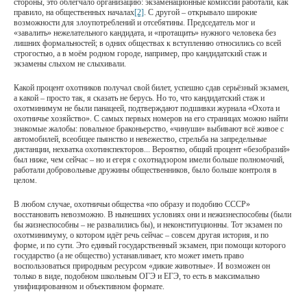
стороны, это облегчало организацию: экзаменационные комиссии работали, как
правило, на общественных началах
[2]
. С другой – открывало широкие
возможности для злоупотреблений и отсебятины. Председатель мог и
«завалить» нежелательного кандидата, и «протащить» нужного человека без
лишних формальностей; в одних обществах к вступлению относились со всей
строгостью, а в моём родном городе, например, про кандидатский стаж и
экзамены слыхом не слыхивали.
Какой процент охотников получал свой билет, успешно сдав серьёзный экзамен,
а какой – просто так, я сказать не берусь. Но то, что кандидатский стаж и
охотминимум не были панацеей, подтверждают подшивки журнала «Охота и
охотничье хозяйство». С самых первых номеров на его страницах можно найти
знакомые жалобы: повальное браконьерство, «чинуши» выбивают всё живое с
автомобилей, всеобщее пьянство и невежество, стрельба на запредельные
дистанции, нехватка охотинспекторов... Вероятно, общий процент «безобразий»
был ниже, чем сейчас – но и егеря с охотнадзором имели больше полномочий,
работали добровольные дружины общественников, было больше контроля в
целом.
В любом случае, охотничьи общества «по образу и подобию СССР»
восстановить невозможно. В нынешних условиях они и нежизнеспособны (были
бы жизнеспособны – не развалились бы), и неконституционны. Тот экзамен по
охотминимуму, о котором идёт речь сейчас – совсем другая история, и по
форме, и по сути. Это единый государственный экзамен, при помощи которого
государство (а не общество) устанавливает, кто может иметь право
воспользоваться природным ресурсом «дикие животные». И возможен он
только в виде, подобном школьным ОГЭ и ЕГЭ, то есть в максимально
унифицированном и объективном формате.