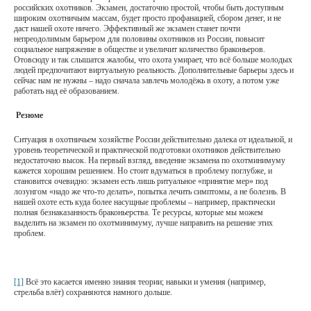
российских охотников. Экзамен, достаточно простой, чтобы быть доступным
широким охотничьим массам, будет просто профанацией, сбором денег, и не
даст нашей охоте ничего. Эффективный же экзамен станет почти
непреодолимым барьером для половины охотников из России, повысит
социальное напряжение в обществе и увеличит количество браконьеров.
Отовсюду и так слышатся жалобы, что охота умирает, что всё больше молодых
людей предпочитают виртуальную реальность. Дополнительные барьеры здесь и
сейчас нам не нужны – надо сначала завлечь молодёжь в охоту, а потом уже
работать над её образованием.
Резюме
Ситуация в охотничьем хозяйстве России действительно далека от идеальной, и
уровень теоретической и практической подготовки охотников действительно
недостаточно высок. На первый взгляд, введение экзамена по охотминимуму
кажется хорошим решением. Но стоит вдуматься в проблему поглубже, и
становится очевидно: экзамен есть лишь ритуальное «принятие мер» под
лозунгом «надо же что-то делать», попытка лечить симптомы, а не болезнь. В
нашей охоте есть куда более насущные проблемы – например, практически
полная безнаказанность браконьерства. Те ресурсы, которые мы можем
выделить на экзамен по охотминимуму, лучше направить на решение этих
проблем.
[1]
Всё это касается именно знания теории; навыки и умения (например,
стрельба влёт) сохраняются намного дольше.