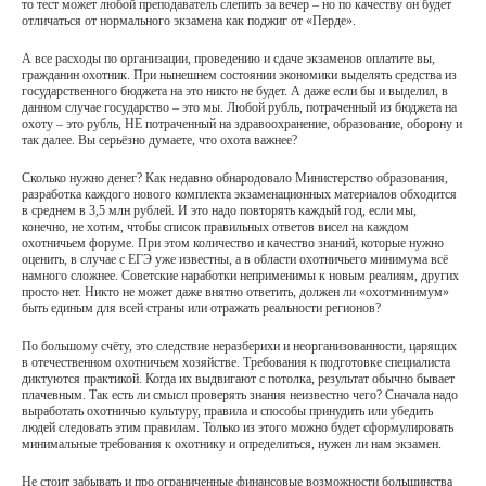
то тест может любой преподаватель слепить за вечер – но по качеству он будет
отличаться от нормального экзамена как поджиг от «Перде».
А все расходы по организации, проведению и сдаче экзаменов оплатите вы,
гражданин охотник. При нынешнем состоянии экономики выделять средства из
государственного бюджета на это никто не будет. А даже если бы и выделил, в
данном случае государство – это мы. Любой рубль, потраченный из бюджета на
охоту – это рубль, НЕ потраченный на здравоохранение, образование, оборону и
так далее. Вы серьёзно думаете, что охота важнее?
Сколько нужно денег? Как недавно обнародовало Министерство образования,
разработка каждого нового комплекта экзаменационных материалов обходится
в среднем в 3,5 млн рублей. И это надо повторять каждый год, если мы,
конечно, не хотим, чтобы список правильных ответов висел на каждом
охотничьем форуме. При этом количество и качество знаний, которые нужно
оценить, в случае с ЕГЭ уже известны, а в области охотничьего минимума всё
намного сложнее. Советские наработки неприменимы к новым реалиям, других
просто нет. Никто не может даже внятно ответить, должен ли «охотминимум»
быть единым для всей страны или отражать реальности регионов?
По большому счёту, это следствие неразберихи и неорганизованности, царящих
в отечественном охотничьем хозяйстве. Требования к подготовке специалиста
диктуются практикой. Когда их выдвигают с потолка, результат обычно бывает
плачевным. Так есть ли смысл проверять знания неизвестно чего? Сначала надо
выработать охотничью культуру, правила и способы принудить или убедить
людей следовать этим правилам. Только из этого можно будет сформулировать
минимальные требования к охотнику и определиться, нужен ли нам экзамен.
Не стоит забывать и про ограниченные финансовые возможности большинства