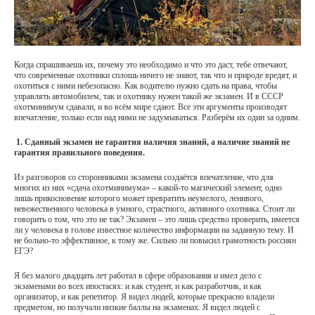
Когда спрашиваешь их, почему это необходимо и что это даст, тебе отвечают,
что современные охотники сплошь ничего не знают, так что и природе вредят, и
охотиться с ними небезопасно. Как водителю нужно сдать на права, чтобы
управлять автомобилем, так и охотнику нужен такой же экзамен. И в СССР
охотминимум сдавали, и во всём мире сдают. Все эти аргументы производят
впечатление, только если над ними не задумываться. Разберём их один за одним.
1. Сданный экзамен не гарантия наличия знаний, а наличие знаний не
гарантия правильного поведения.
Из разговоров со сторонниками экзамена создаётся впечатление, что для
многих из них «сдача охотминимума» – какой-то магический элемент, одно
лишь прикосновение которого может превратить неумелого, ленивого,
невежественного человека в умного, страстного, активного охотника. Стоит ли
говорить о том, что это не так? Экзамен – это лишь средство проверить, имеется
ли у человека в голове известное количество информации на заданную тему. И
не больно-то эффективное, к тому же. Сильно ли повысил грамотность россиян
ЕГЭ?
Я без малого двадцать лет работал в сфере образования и имел дело с
экзаменами во всех ипостасях: и как студент, и как разработчик, и как
организатор, и как репетитор. Я видел людей, которые прекрасно владели
предметом, но получали низкие баллы на экзаменах. Я видел людей с