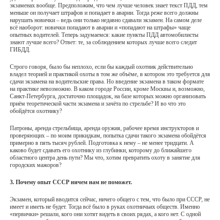
экзаменах вообще. Предположим, что чем лучше человек знает текст ПДД, тем
меньше он получает штрафов и попадает в аварии. Тогда реже всего должны
нарушать новички – ведь они только недавно сдавали экзамен. На самом деле
всё наоборот: новички попадают в аварии и «попадают на штрафы» чаще
опытных водителей. Теперь задумаемся: какие пункты ПДД автомобилисты
знают лучше всего? Ответ: те, за соблюдением которых лучше всего следит
ГИБДД.
Строго говоря, было бы неплохо, если бы каждый охотник действительно
владел теорией и практикой охоты в том же объёме, в котором это требуется для
сдачи экзамена на водительские права. Но введение экзамена в таком формате
на практике невозможно. В каком городе России, кроме Москвы и, возможно,
Санкт-Петербурга, достаточно площадок, на базе которых можно организовать
приём теоретической части экзамена и зачёта по стрельбе? И во что это
обойдётся охотнику?
Патроны, аренда стрельбища, аренда оружия, рабочее время инструкторов и
проверяющих – по моим прикидкам, попытка сдачи такого экзамена обойдётся
примерно в пять тысяч рублей. Подготовка к нему – не менее тридцати. А
каково будет сдавать его охотнику из глубинки, которому до ближайшего
областного центра день пути? Мы что, хотим превратить охоту в занятие для
городских мажоров?
3. Почему опыт СССР ничем нам не поможет.
Экзамен, который вводится сейчас, ничего общего с тем, что было при СССР, не
имеет и иметь не будет. Тогда всё было в руках охотничьих обществ. Именно
«первички» решали, кого они хотят видеть в своих рядах, а кого нет. С одной