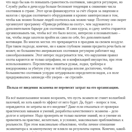
что надо бы как-то повышать грамотность охотников, заводятся регулярно, но
Службу рыбы и дичи куда больше беспокоит тенденция к снижению числа
охотников в стране. Этот орган финансируется за счёт сборов за лицензии и
налогов с продаж охотничьего оборудования и кровно заинтересован в том,
чтобы как можно больше людей охотилось как можно чаще. Поэтому они скорее
организуют программу «Приведи ребёнка на охоту», чем задумаются о
дополнительном барьере для охотников. И сами курсы, и сдачу зачёта стараются
организовывать так, чтобы всё это было весело, интересно и познавательно –
так, чтобы люди захотели пройти их сами по себе, без дополнительной
мотивации. Во многих местах это превращается в праздник на свежем воздухе.
При таком подходе, конечно, ни о каком глубоком знании предмета речи быть не
может, но большинство американских охотников регулярно работают над
самообразованием. Этот интерес подогревается тем, что нарушения правил
охоты караются не только штрафами, но и конфискацией имущества, при этом
использованного. Перспективы лишиться ружья, лодки, трейлера и
внедорожника за убитую утку не той породы вполне достаточно, чтобы
большинство охотников усердно штудировали определители видов, а в поле
придерживались заповеди «Не уверен – не стреляй».
Польза от введения экзамена не перевесит затрат на его организацию.
На всё вышесказанное можно возразить, что пусть экзамен не станет волшебной
палочкой, но хоть какой-то эффект от него будет. Да, будет – вопрос в том,
оправдаются ли затраты на его введение? Даже если отказаться от проверки
практических навыков и умений, разработка качественного экзамена – дело
долгое и затратное. Надо проверить не только наличие знаний, но и умение их
применять на практике, желательно, в условиях, максимально приближённых к
реальности. При этом максимально объективно, чтобы личное отношение
экзаменатора к экзаменуемому не влияло на результаты оценок. Конечно, какой-