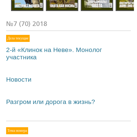
№6 (69) 2018
№5 (68) 2018
№4 (67) 2018
№1 (64) 
№7 (70) 2018
Дела текущие
2-й «Клинок на Неве». Монолог
участника
Новости
Разгром или дорога в жизнь?
Тема номера