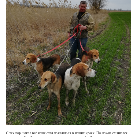
С тех пор шакал всё чаще стал появляться в наших краях. По ночам слышался