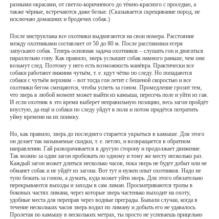
разными окрасами, от светло-коричневого до тёмно-красного с проседью, а
также чёрные, встречаются даже белые. (Сказывается скрещивание пород, не
исключаю домашних и бродячих собак.)
После инструктажа все охотники выдвигаются на свои номера. Расстояние
между охотниками составляет от 50 до 80 м. После расстановки егеря
запускают собак. Теперь основная задача охотников – слушать гон и двигаться
параллельно гону. Как правило, зверь услышит собак намного раньше, чем они
возьмут след. Поэтому у него есть возможность манёвра. Практически все
собаки работают нижним чутьём, т. е. идут чётко по следу. Но попадаются
собаки с чутьём верхним – вот тогда гон летит с бешеной скоростью и все
охотники бегом смещаются, чтобы успеть за гоном. Промедление грозит тем,
что зверь в любой момент может выйти из камыша, пересечь поле и уйти из гая.
И если охотник в это время выберет неправильную позицию, весь загон пройдёт
впустую, да ещё и собаки по следу уйдут в поля и потом придётся потратить
уйму времени на их поимку.
Но, как правило, зверь до последнего старается укрыться в камыше. Для этого
он делает так называемые скидки, т. е. петлю, и возвращается в обратном
направлении. Гай разворачивается в другую сторону и продолжает движение.
Так можно за один загон пробежать по одному и тому же месту несколько раз.
Каждый загон может длиться несколько часов, пока зверь не будет добыт или не
обманет собак и не уйдёт из загона. Вот тут и нужен опыт охотников. Надо не
тупо бежать за гоном, а думать, куда может уйти зверь. Для этого обязательно
перекрываются выходы и заходы в сам лиман. Просматриваются тропы в
боковых частях лимана, через которые зверь частенько выходит на охоту,
удобные места для переправ через водные преграды. Бывали случаи, когда в
течение нескольких часов зверь водил по лиману и добыть его не удавалось.
Пролетая по камышу в нескольких метрах, ты просто не успеваешь прицельно