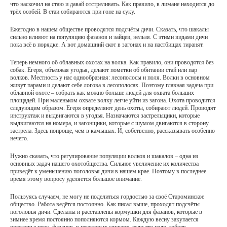
что наскочил на стаю и давай отстреливать. Как правило, в лимане находится до
трёх особей. В стаи собираются при гоне на суку.
Ежегодно в нашем обществе проводятся подсчёты дичи. Сказать, что шакалы
сильно влияют на популяцию фазанов и зайцев, нельзя. С этими видами дичи
пока всё в порядке. А вот домашний скот в загонах и на пастбищах тиранят.
Теперь немного об облавных охотах на волка. Как правило, они проводятся без
собак. Егеря, объезжая угодья, делают пометки об обитании стай или пар
волков. Местность у нас однообразная: лесополосы и поля. Волки в основном
живут парами и делают себе логова в лесополосах. Поэтому главная задача при
облавной охоте – собрать как можно больше людей для охвата больших
площадей. При маленьком охвате волку легче уйти из загона. Охота проводится
следующим образом. Егеря определяют день охоты, собирают людей. Проводят
инструктаж и выдвигаются в угодья. Назначаются застрельщики, которые
выдвигаются на номера, и загонщики, которые с шумом двигаются в сторону
застрела. Здесь попроще, чем в камышах. И, собственно, рассказывать особенно
нечего.
Нужно сказать, что регулирование популяции волков и шакалов – одна из
основных задач нашего охотобщества. Сильное увеличение их количества
приведёт к уменьшению поголовья дичи в нашем крае. Поэтому в последнее
время этому вопросу уделяется большое внимание.
Пользуясь случаем, не могу не поделиться гордостью за своё Староминское
общество. Работа ведётся постоянно. Как писал выше, проходят подсчёты
поголовья дичи. Сделаны и расставлены кормушки для фазанов, которые в
зимнее время постоянно пополняются кормом. Каждую весну закупается
поголовье уток, фазанов, в некоторых случаях, если это надо, зайцев.