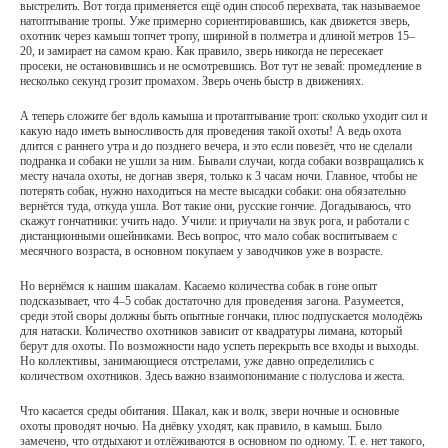
выстрелить. Вот тогда применяется ещё один способ перехвата, так называемое
натоптывание тропы. Уже примерно сориентировавшись, как движется зверь,
охотник через камыш топчет тропу, шириной в полметра и длиной метров 15–
20, и замирает на самом краю. Как правило, зверь никогда не пересекает
просеки, не остановившись и не осмотревшись. Вот тут не зевай: промедление в
несколько секунд грозит промахом. Зверь очень быстр в движениях.
А теперь сложите бег вдоль камыша и протаптывание троп: сколько уходит сил и
какую надо иметь выносливость для проведения такой охоты! А ведь охота
длится с раннего утра и до позднего вечера, и это если повезёт, что не сделали
подранка и собаки не ушли за ним. Бывали случаи, когда собаки возвращались к
месту начала охоты, не догнав зверя, только к 3 часам ночи. Главное, чтобы не
потерять собак, нужно находиться на месте высадки собаки: она обязательно
вернётся туда, откуда ушла. Вот такие они, русские гончие. Догадываюсь, что
скажут гончатники: учить надо. Учили: и приучали на звук рога, и работали с
дистанционными ошейниками. Весь вопрос, что мало собак воспитываем с
месячного возраста, в основном покупаем у заводчиков уже в возрасте.
Но вернёмся к нашим шакалам. Касаемо количества собак в гоне опыт
подсказывает, что 4–5 собак достаточно для проведения загона. Разумеется,
среди этой своры должны быть опытные гончаки, плюс подпускается молодёжь
для натаски. Количество охотников зависит от квадратуры лимана, который
берут для охоты. По возможности надо успеть перекрыть все входы и выходы.
Но коллективы, занимающиеся отстрелами, уже давно определились с
количеством охотников. Здесь важно взаимопонимание с полуслова и жеста.
Что касается среды обитания. Шакал, как и волк, звери ночные и основные
охоты проводят ночью. На днёвку уходят, как правило, в камыш. Было
замечено, что отдыхают и отлёживаются в основном по одному. Т. е. нет такого,