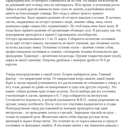
характерный вой, от которого становилось не по себе. Но явных посягательств
на домашний скот и птицу пока не наблюдалось. Шло время, и популяция росла.
Зайца и всякой другой живности явно стало не хватать, и разбойники начали
набеги на близлежащие станицы. Вот тогда и забило тревогу краевое
охотобщество. Было принято решение об отстреле шакалов и волков. В путевых
листах, выдаваемых на отстрел пушного зверя, помимо зайца, лисы, енота
появилась графа «шакал (без ограничения)». Но этой меры явно было мало. И
тогда было принято решение об организации облавных охот. Я расскажу, как эти
мероприятия проводятся в нашем Староминском охотобществе.
Отстрел организовывается с 1 по 31 марта. Собирается коллектив охотников
(если идёт отстрел шакала, численность не имеет значения; про облавные охоты
на волка расскажу ниже). Основные условия охоты – наличие гончих собак,
профессионализм охотников и, главное, соблюдение техники безопасности при
проведении. Транспорт – желательно вездеходы. Оружие гладкоствольное (своё),
марка не имеет значения. Патроны дробовые с номером дроби от № 0 до
картечи.
Теперь непосредственно о самой охоте. Егерем выбирается день. Главный
фактор – это направление ветра. От направления ветра зависит, какой лиман
будет в загоне первый (учитывается его расположение по отношению к северу и
югу и как дальше по длине он поворачивает в одну или другую сторону). Это
важно: собаки должны идти только на ветер. После выбора дня все охотники,
участвующие в загоне, примерно в 6–7 утра собираются на инструктаж.
Составляется ведомость, в которой указываются Ф.И.О., номер разрешения на
оружие, номер охотбилета. После этого все участники выдвигаются в угодья.
Непосредственно перед расстановкой по номерам проводится ещё один
инструктаж – по проведению охоты и стрельбе. Запрещена стрельба на шум –
только по видимой цели. Желательно иметь собак породы русская пегая,
имеющей в окрасе белые пятна. Это отличает их от окраса шакалов и страхует
охотников от фатальных ошибок. В последнее время у нас появились шакалы с