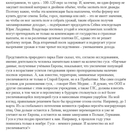
килограммов, то здесь – 100–120 евро за гектар. И, конечно, ни один фермер не
закупает посевной материал в двойном объёме, чтобы засевать поле дважды.
Поэтому важно, чтобы эта компенсация была выплачена, чтобы фермер мог
купить другие семена. Бобы, горох, пшеница или овёс – это не имеет значения,
но чтобы он мог засеять поле и собрать урожай, таким образом получив
запланированные доходы», – подчёркивает председатель Сейма земледельцев
Юрис Лаздиньш. Владельцы посевных угодий и земледельческих хозяйств
могут претендовать не только на компенсацию от государства и страховые
выплаты, но и на различные целевые платежи ЕС, однако это не решает
проблему потрав. Ведь вторичный посев задерживает и подвергает угрозе
вызревание урожая и тоже чреват последствиями – уменьшением дохода.
Представитель природного парка Папе сказал, что, согласно исследованиям,
именно деятельность человека значительно влияет на количество гуся. «Научные
данные, полученные учёными Европы, показывают, что увеличение популяций
гуся и возрастание успехов гнездования прямо пропорциональны наличию
посевов зерновых. А, как известно, территории, занимаемые зерновыми,
увеличиваются не только в Старой Европе, но и в Прибалтике. Мы сами создаём
условия для размножения гуся, – говорит Интс Меднис. – Я думаю, что ООП и
другие связанные с этим вопросом учреждения, а также ГЛC, должны взвесить
все риски, в том числе и перспективу в будущем столкнуться со всё более
увеличивающейся популяцией гуся и наносимым птицами ущербом. На мой
взгляд, правильным решением было бы продление сезона охоты. Например, до 1
марта. Из-за глобального потепления меняются графики перелёта мигрирующих
птиц. Они дольше остаются в Латвии, медленнее перемещаются и уже не
улетают на юг Европы, а остаются на линии замерзания в Польше, Германии.
Гуси и утки поздно прилетают к нам. Например, в прошлом году утки
появились только в ноябре. Гуси – немного раньше. И количество их всё
увеличивается!»