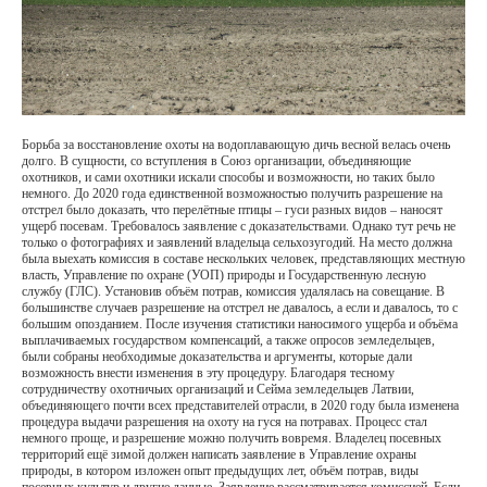
Борьба за восстановление охоты на водоплавающую дичь весной велась очень
долго. В сущности, со вступления в Союз организации, объединяющие
охотников, и сами охотники искали способы и возможности, но таких было
немного. До 2020 года единственной возможностью получить разрешение на
отстрел было доказать, что перелётные птицы – гуси разных видов – наносят
ущерб посевам. Требовалось заявление с доказательствами. Однако тут речь не
только о фотографиях и заявлений владельца сельхозугодий. На место должна
была выехать комиссия в составе нескольких человек, представляющих местную
власть, Управление по охране (УОП) природы и Государственную лесную
службу (ГЛС). Установив объём потрав, комиссия удалялась на совещание. В
большинстве случаев разрешение на отстрел не давалось, а если и давалось, то с
большим опозданием. После изучения статистики наносимого ущерба и объёма
выплачиваемых государством компенсаций, а также опросов земледельцев,
были собраны необходимые доказательства и аргументы, которые дали
возможность внести изменения в эту процедуру. Благодаря тесному
сотрудничеству охотничьих организаций и Сейма земледельцев Латвии,
объединяющего почти всех представителей отрасли, в 2020 году была изменена
процедура выдачи разрешения на охоту на гуся на потравах. Процесс стал
немного проще, и разрешение можно получить вовремя. Владелец посевных
территорий ещё зимой должен написать заявление в Управление охраны
природы, в котором изложен опыт предыдущих лет, объём потрав, виды
посевных культур и другие данные. Заявление рассматривается комиссией. Если