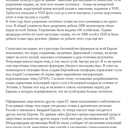
разрешение выдано, на этом поле можно охотиться – только на конкретной
территории, кадастровый номер которой указан в заявлении, поданном в УОП.
Требуется посылать в УОП фото гуся до и после выстрела, а потом подготовить
отчёт и тоже послать в службу.
В этом году было разрешено охотиться только на гуся-гуменника и на серого
гуся. В общей сложности было разрешено добыть 1000 экземпляров обоих
видов по всей Латвии. Разрешения были выданы 140 хозяйствам. Однако
процедура отчёта об охоте настолько сложна, что из 1000 гусей в 2020-м была
добыта только пара десятков. Данных по добыче этого года ещё нет.
Статистика последних лет и растущее беспокойство фермеров по всей Европе
показывают, что меры сохранения, введённые Директивой о птицах, включая
запрет на охоту весной, оказались успешными и дали отличные результаты.
Популяции многих видов птиц, в том числе гусей, быстро растут. В то же время
стаи перелётных птиц наносят фермерам убытки в миллионы евро. В ответ на
меняющуюся ситуацию была создана Европейская платформа управления гусем
под эгидой Соглашения об охране афро-евразийских мигрирующих
водоплавающих птиц (AEWA). Согласно этому соглашению разрабатываются
планы управления популяцией серого гуся и белощёкой казарки (в отличие от
Эстонии, в Латвии этот вид не включён в список охотничьих видов) для
Европы, в которых подчёркивается, что на гусей нужно больше охотиться.
Официальные лица многих других стран ЕС также высказывают озабоченность.
Если раньше птицы этих видов гнездились только в арктических регионах
России и зимовали в Западной Европе, то теперь они всё чаще гнездятся в
других местах Европы. По данным сайта Датского центра окружающей среды и
энергетики, количество других видов гусей ежегодно увеличивается на 10%.
Международная организация BirdLife также сообщает об увеличении популяций
ряда видов гусей, нанесённом ими ущербе и увеличении суммы компенсации,