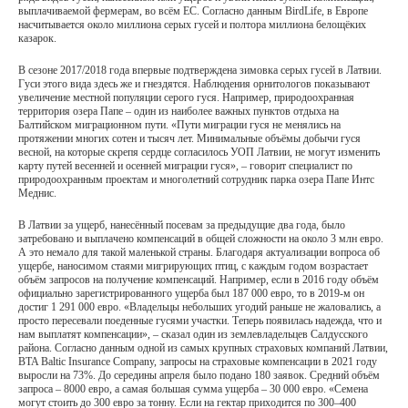
выплачиваемой фермерам, во всём ЕС. Согласно данным BirdLife, в Европе
насчитывается около миллиона серых гусей и полтора миллиона белощёких
казарок.
В сезоне 2017/2018 года впервые подтверждена зимовка серых гусей в Латвии.
Гуси этого вида здесь же и гнездятся. Наблюдения орнитологов показывают
увеличение местной популяции серого гуся. Например, природоохранная
территория озера Папе – один из наиболее важных пунктов отдыха на
Балтийском миграционном пути. «Пути миграции гуся не менялись на
протяжении многих сотен и тысяч лет. Минимальные объёмы добычи гуся
весной, на которые скрепя сердце согласилось УОП Латвии, не могут изменить
карту путей весенней и осенней миграции гуся», – говорит специалист по
природоохранным проектам и многолетний сотрудник парка озера Папе Интс
Меднис.
В Латвии за ущерб, нанесённый посевам за предыдущие два года, было
затребовано и выплачено компенсаций в общей сложности на около 3 млн евро.
А это немало для такой маленькой страны. Благодаря актуализации вопроса об
ущербе, наносимом стаями мигрирующих птиц, с каждым годом возрастает
объём запросов на получение компенсаций. Например, если в 2016 году объём
официально зарегистрированного ущерба был 187 000 евро, то в 2019-м он
достиг 1 291 000 евро. «Владельцы небольших угодий раньше не жаловались, а
просто пересевали поеденные гусями участки. Теперь появилась надежда, что и
нам выплатят компенсации», – сказал один из землевладельцев Салдусского
района. Согласно данным одной из самых крупных страховых компаний Латвии,
BTA Baltic Insurance Company, запросы на страховые компенсации в 2021 году
выросли на 73%. До середины апреля было подано 180 заявок. Средний объём
запроса – 8000 евро, а самая большая сумма ущерба – 30 000 евро. «Семена
могут стоить до 300 евро за тонну. Если на гектар приходится по 300–400