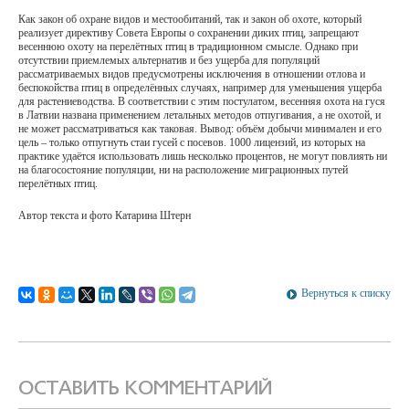
Как закон об охране видов и местообитаний, так и закон об охоте, который
реализует директиву Совета Европы о сохранении диких птиц, запрещают
весеннюю охоту на перелётных птиц в традиционном смысле. Однако при
отсутствии приемлемых альтернатив и без ущерба для популяций
рассматриваемых видов предусмотрены исключения в отношении отлова и
беспокойства птиц в определённых случаях, например для уменьшения ущерба
для растениеводства. В соответствии с этим постулатом, весенняя охота на гуся
в Латвии названа применением летальных методов отпугивания, а не охотой, и
не может рассматриваться как таковая. Вывод: объём добычи минимален и его
цель – только отпугнуть стаи гусей с посевов. 1000 лицензий, из которых на
практике удаётся использовать лишь несколько процентов, не могут повлиять ни
на благосостояние популяции, ни на расположение миграционных путей
перелётных птиц.
Автор текста и фото Катарина Штерн
Вернуться к списку
ОСТАВИТЬ КОММЕНТАРИЙ