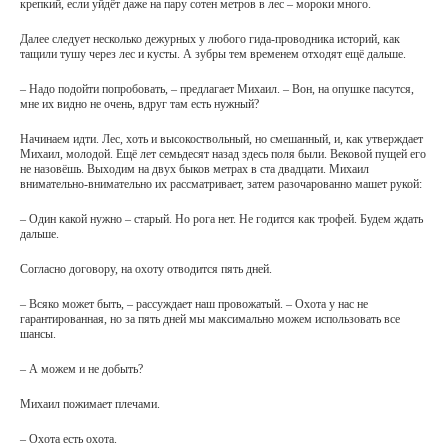
крепкий, если уйдёт даже на пару сотен метров в лес – мороки много.
Далее следует несколько дежурных у любого гида-проводника историй, как
тащили тушу через лес и кусты. А зубры тем временем отходят ещё дальше.
– Надо подойти попробовать, – предлагает Михаил. – Вон, на опушке пасутся,
мне их видно не очень, вдруг там есть нужный?
Начинаем идти. Лес, хоть и высокоствольный, но смешанный, и, как утверждает
Михаил, молодой. Ещё лет семьдесят назад здесь поля были. Вековой пущей его
не назовёшь. Выходим на двух быков метрах в ста двадцати. Михаил
внимательно-внимательно их рассматривает, затем разочарованно машет рукой:
– Один какой нужно – старый. Но рога нет. Не годится как трофей. Будем ждать
дальше.
Согласно договору, на охоту отводится пять дней.
– Всяко может быть, – рассуждает наш провожатый. – Охота у нас не
гарантированная, но за пять дней мы максимально можем использовать все
шансы.
– А можем и не добыть?
Михаил пожимает плечами.
– Охота есть охота.