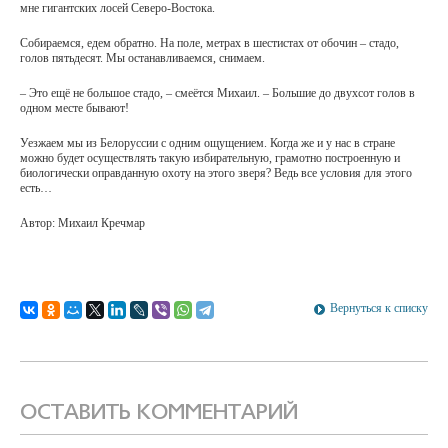
мне гигантских лосей Северо-Востока.
Собираемся, едем обратно. На поле, метрах в шестистах от обочин – стадо,
голов пятьдесят. Мы останавливаемся, снимаем.
– Это ещё не большое стадо, – смеётся Михаил. – Большие до двухсот голов в
одном месте бывают!
Уезжаем мы из Белоруссии с одним ощущением. Когда же и у нас в стране
можно будет осуществлять такую избирательную, грамотно построенную и
биологически оправданную охоту на этого зверя? Ведь все условия для этого
есть…
Автор: Михаил Кречмар
Вернуться к списку
ОСТАВИТЬ КОММЕНТАРИЙ