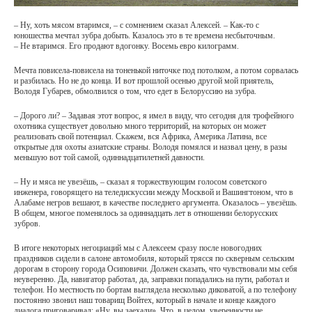
– Ну, хоть мясом втаримся, – с сомнением сказал Алексей. – Как-то с
юношества мечтал зубра добыть. Казалось это в те времена несбыточным.
– Не втаримся. Его продают вдогонку. Восемь евро килограмм.
Мечта повисела-повисела на тоненькой ниточке под потолком, а потом сорвалась
и разбилась. Но не до конца. И вот прошлой осенью другой мой приятель,
Володя Губарев, обмолвился о том, что едет в Белоруссию на зубра.
– Дорого ли? – Задавая этот вопрос, я имел в виду, что сегодня для трофейного
охотника существует довольно много территорий, на которых он может
реализовать свой потенциал. Скажем, вся Африка, Америка Латина, все
открытые для охоты азиатские страны. Володя помялся и назвал цену, в разы
меньшую вот той самой, одиннадцатилетней давности.
– Ну и мяса не увезёшь, – сказал я торжествующим голосом советского
инженера, говорящего на теледискуссии между Москвой и Вашингтоном, что в
Алабаме негров вешают, в качестве последнего аргумента. Оказалось – увезёшь.
В общем, многое поменялось за одиннадцать лет в отношении белорусских
зубров.
В итоге некоторых негоциаций мы с Алексеем сразу после новогодних
праздников сидели в салоне автомобиля, который трясся по скверным сельским
дорогам в сторону города Осиповичи. Должен сказать, что чувствовали мы себя
неуверенно. Да, навигатор работал, да, заправки попадались на пути, работал и
телефон. Но местность по бортам выглядела несколько диковатой, а по телефону
постоянно звонил наш товарищ Войтех, который в начале и конце каждого
диалога приговаривал: «Ну, вы заехали». Что, в целом, уверенности не