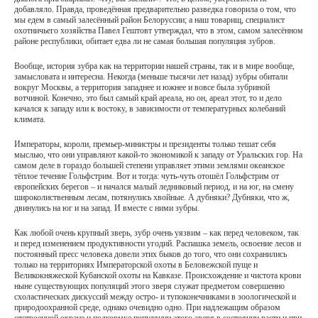
добавляло. Правда, проведённая предварительно разведка говорила о том, что
мы едем в самый залесённый район Белоруссии; а наш товарищ, специалист
охотничьего хозяйства Павел Гештовт утверждал, что в этом, самом залесённом
районе республики, обитает едва ли не самая большая популяция зубров.
Вообще, история зубра как на территории нашей страны, так и в мире вообще,
замысловата и интересна. Некогда (меньше тысячи лет назад) зубры обитали
вокруг Москвы, а территория западнее и южнее и вовсе была зубриной
вотчиной. Конечно, это был самый край ареала, но он, ареал этот, то и дело
качался к западу или к востоку, в зависимости от температурных колебаний
климата.
Императоры, короли, премьер-министры и президенты только тешат себя
мыслью, что они управляют какой-то экономикой к западу от Уральских гор. На
самом деле в гораздо большей степени управляет этими землями океанское
тёплое течение Гольфстрим. Вот и тогда: чуть-чуть отошёл Гольфстрим от
европейских берегов – и начался малый ледниковый период, и на юг, на смену
широколиственным лесам, потянулись хвойные. А дубняки? Дубняки, что ж,
двинулись на юг и на запад. И вместе с ними зубры.
Как любой очень крупный зверь, зубр очень уязвим – как перед человеком, так
и перед изменением продуктивности угодий. Распашка земель, освоение лесов и
постоянный пресс человека довели этих быков до того, что они сохранились
только на территориях Императорской охоты в Беловежской пуще и
Великокняжеской Кубанской охоты на Кавказе. Происхождение и чистота крови
ныне существующих популяций этого зверя служат предметом совершенно
схоластических дискуссий между остро- и тупоконечниками в зоологической и
природоохранной среде, однако очевидно одно. При надлежащим образом