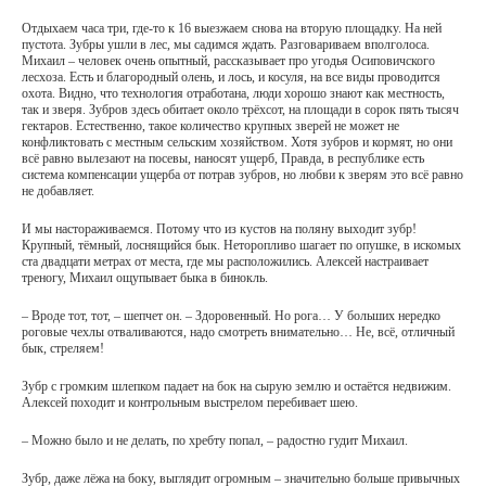
Отдыхаем часа три, где-то к 16 выезжаем снова на вторую площадку. На ней
пустота. Зубры ушли в лес, мы садимся ждать. Разговариваем вполголоса.
Михаил – человек очень опытный, рассказывает про угодья Осиповичского
лесхоза. Есть и благородный олень, и лось, и косуля, на все виды проводится
охота. Видно, что технология отработана, люди хорошо знают как местность,
так и зверя. Зубров здесь обитает около трёхсот, на площади в сорок пять тысяч
гектаров. Естественно, такое количество крупных зверей не может не
конфликтовать с местным сельским хозяйством. Хотя зубров и кормят, но они
всё равно вылезают на посевы, наносят ущерб, Правда, в республике есть
система компенсации ущерба от потрав зубров, но любви к зверям это всё равно
не добавляет.
И мы настораживаемся. Потому что из кустов на поляну выходит зубр!
Крупный, тёмный, лоснящийся бык. Неторопливо шагает по опушке, в искомых
ста двадцати метрах от места, где мы расположились. Алексей настраивает
треногу, Михаил ощупывает быка в бинокль.
– Вроде тот, тот, – шепчет он. – Здоровенный. Но рога… У больших нередко
роговые чехлы отваливаются, надо смотреть внимательно… Не, всё, отличный
бык, стреляем!
Зубр с громким шлепком падает на бок на сырую землю и остаётся недвижим.
Алексей походит и контрольным выстрелом перебивает шею.
– Можно было и не делать, по хребту попал, – радостно гудит Михаил.
Зубр, даже лёжа на боку, выглядит огромным – значительно больше привычных