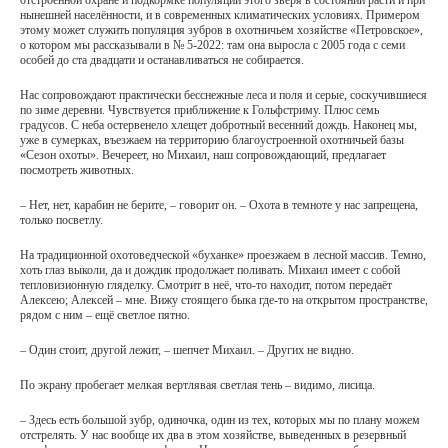
отстроенной охране и подкормке популяции этого зверя в состоянии расти и при
нынешней населённости, и в современных климатических условиях. Примером
этому может служить популяция зубров в охотничьем хозяйстве «Петровское»,
о котором мы рассказывали в № 5-2022: там она выросла с 2005 года с семи
особей до ста двадцати и останавливаться не собирается.
Нас сопровождают практически бесснежные леса и поля и серые, соскучившиеся
по зиме деревни. Чувствуется приближение к Гольфстриму. Плюс семь
градусов. С неба остервенело хлещет добротный весенний дождь. Наконец мы,
уже в сумерках, въезжаем на территорию благоустроенной охотничьей базы
«Сезон охоты». Вечереет, но Михаил, наш сопровождающий, предлагает
посмотреть животных.
– Нет, нет, карабин не берите, – говорит он. – Охота в темноте у нас запрещена,
только посветлу.
На традиционной охотоведческой «буханке» проезжаем в лесной массив. Темно,
хоть глаз выколи, да и дождик продолжает поливать. Михаил имеет с собой
тепловизионную гляделку. Смотрит в неё, что-то находит, потом передаёт
Алексею; Алексей – мне. Вижу стоящего быка где-то на открытом пространстве,
рядом с ним – ещё светлое пятно.
– Один стоит, другой лежит, – шепчет Михаил. – Других не видно.
По экрану пробегает мелкая вертлявая светлая тень – видимо, лисица.
– Здесь есть большой зубр, одиночка, один из тех, которых мы по плану можем
отстрелять. У нас вообще их два в этом хозяйстве, выведенных в резервный