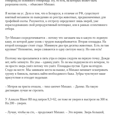
генофонд из основного генофонда. Ну, то есть, на которых может быть
разрешена охота, – объясняет Михаил.
Я мотаю на ус. Дело в том, что в Беларуси, в отличие от РФ, существует
внятный механизм по выведению из реестра животных, предназначенных для
трофейной охоты. Разумеется, к отстрелу определяют лишь зверей, уже
израсходовавших свой репродуктивный потенциал, или в рамках селективного
отбора.
Тут Михаил сосредотачивается – потому что заезжаем мы в какую-то ледяную
кашу, из которой даже уазик с трудом выкарабкивается. Вторая площадка. На
второй площадке стоит стадо. Минимум два-три десятка животных. Есть ли там
крупные? Непонятно, звери сливаются в одну светлую массу. Но они есть!
Поэтому мы просыпаемся в пять утра и сперва следуем на первую точку. Дождя
нет, небо затянуто. Но увы – одинец ушёл. То ли мы подшумели его вечером, то
ли просто зверь ушёл потому что ушёл. Площадка пустая. Едем на вторую.
Стадо на месте. Мы занимаем места на вышке, и Михаил начинает осматривать
группу в бинокль, пытаясь найти необходимого быка. Зубры чувствуют наше
присутствие и отходят подальше.
– Метров на триста отошли, – тихо шепчет Михаил. – Далеко. На такую
дистанцию лучше не стрелять.
У Алексея Blaser R8 под патрон 9,3×62, он тоже не уверен в выстреле на 300 м.
На 200 – уверен.
– Лучше, чтобы на сто, – продолжает Михаил. – Это верняк. Зверь большой,