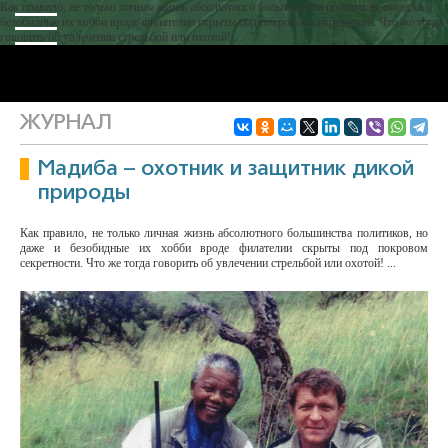
Как правило, не только личная жизнь абсолютного большинства политиков, но даже и
безобидные их хобби вроде филателии скрыты под покровом секретности. Что же тогда
говорить об увлечении стрельбой или охотой! ... " />
ЖУРНАЛ
Мадиба – охотник и защитник дикой
природы
Как правило, не только личная жизнь абсолютного большинства политиков, но
даже и безобидные их хобби вроде филателии скрыты под покровом
секретности. Что же тогда говорить об увлечении стрельбой или охотой! ...