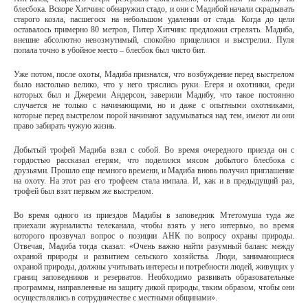
блесбока. Вскоре Хитчинс обнаружил стадо, и они с Мадибой начали скрадывать
старого козла, пасшегося на небольшом удалении от стада. Когда до цели
оставалось примерно 80 метров, Питер Хитчинс предложил стрелять. Мадиба,
внешне абсолютно невозмутимый, спокойно прицелился и выстрелил. Пуля
попала точно в убойное место – блесбок был чисто бит.
Уже потом, после охоты, Мадиба признался, что возбуждение перед выстрелом
было настолько велико, что у него тряслись руки. Егеря и охотники, среди
которых был и Джереми Андерсон, заверили Мадибу, что такое постоянно
случается не только с начинающими, но и даже с опытными охотниками,
которые перед выстрелом порой начинают задумываться над тем, имеют ли они
право забирать чужую жизнь.
Добытый трофей Мадиба взял с собой. Во время очередного приезда он с
гордостью рассказал егерям, что поделился мясом добытого блесбока с
друзьями. Прошло еще немного времени, и Мадиба вновь получил приглашение
на охоту. На этот раз его трофеем стала импала. И, как и в предыдущий раз,
трофей был взят первым же выстрелом.
Во время одного из приездов Мадибы в заповедник Мтетомуша туда же
приехали журналисты телеканала, чтобы взять у него интервью, во время
которого прозвучал вопрос о позиции АНК по вопросу охраны природы.
Отвечая, Мадиба тогда сказал: «Очень важно найти разумный баланс между
охраной природы и развитием сельского хозяйства. Люди, занимающиеся
охраной природы, должны учитывать интересы и потребности людей, живущих у
границ заповедников и резерватов. Необходимо развивать образовательные
программы, направленные на защиту дикой природы, таким образом, чтобы они
осуществлялись в сотрудничестве с местными общинами».