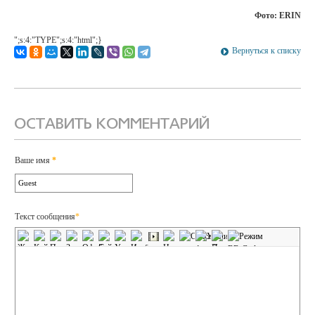
Фото: ERIN
";s:4:"TYPE";s:4:"html";}
Вернуться к списку
ОСТАВИТЬ КОММЕНТАРИЙ
Ваше имя
*
Текст сообщения
*