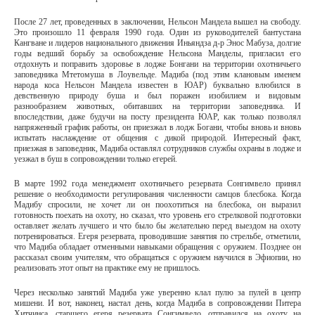
После 27 лет, проведенных в заключении, Нельсон Мандела вышел на свободу.
Это произошло 11 февраля 1990 года. Один из руководителей бантустана
Кангване и лидеров национального движения Иньяндза д-р Энос Мабуза, долгие
годы ведший борьбу за освобождение Нельсона Манделы, пригласил его
отдохнуть и поправить здоровье в лодже Бонгани на территории охотничьего
заповедника Мтетомуша в Лоувельде. Мадиба (под этим клановым именем
народа коса Нельсон Мандела известен в ЮАР) буквально влюбился в
девственную природу буша и был поражен изобилием и видовым
разнообразием животных, обитавших на территории заповедника. И
впоследствии, даже будучи на посту президента ЮАР, как только позволял
напряженный график работы, он приезжал в лодж Богани, чтобы вновь и вновь
испытать наслаждение от общения с дикой природой. Интересный факт,
приезжая в заповедник, Мадиба оставлял сотрудников службы охраны в лодже и
уезжал в буш в сопровождении только егерей.
В марте 1992 года менеджмент охотничьего резервата Сонгимвело принял
решение о необходимости регулирования численности самцов блесбока. Когда
Мадибу спросили, не хочет ли он поохотиться на блесбока, он выразил
готовность поехать на охоту, но сказал, что уровень его стрелковой подготовки
оставляет желать лучшего и что было бы желательно перед выездом на охоту
потренироваться. Егеря резервата, проводившие занятия по стрельбе, отметили,
что Мадиба обладает отменными навыками обращения с оружием. Позднее он
рассказал своим учителям, что обращаться с оружием научился в Эфиопии, но
реализовать этот опыт на практике ему не пришлось.
Через несколько занятий Мадиба уже уверенно клал пулю за пулей в центр
мишени. И вот, наконец, настал день, когда Мадиба в сопровождении Питера
Хитчинса, старшего егеря резервата Сонгимвело, отправился на охоту на