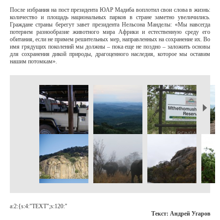
После избрания на пост президента ЮАР Мадиба воплотил свои слова в жизнь:
количество и площадь национальных парков в стране заметно увеличились.
Граждане страны берегут завет президента Нельсона Манделы: «Мы навсегда
потеряем разнообразие животного мира Африки и естественную среду его
обитания, если не примем решительных мер, направленных на сохранение их. Во
имя грядущих поколений мы должны – пока еще не поздно – заложить основы
для сохранения дикой природы, драгоценного наследия, которое мы оставим
нашим потомкам».
a:2:{s:4:"TEXT";s:120:"
Текст: Андрей Угаров