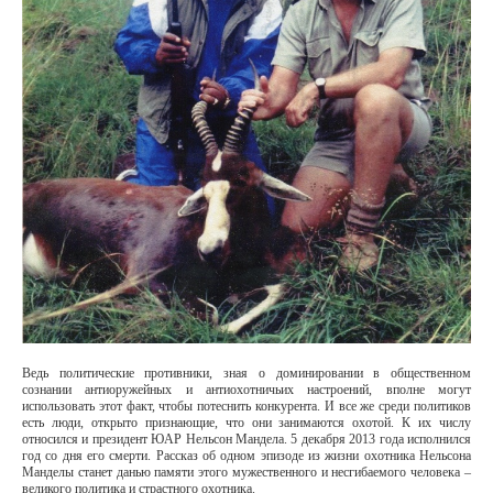
Ведь политические противники, зная о доминировании в общественном
сознании антиоружейных и антиохотничьих настроений, вполне могут
использовать этот факт, чтобы потеснить конкурента. И все же среди политиков
есть люди, открыто признающие, что они занимаются охотой. К их числу
относился и президент ЮАР Нельсон Мандела. 5 декабря 2013 года исполнился
год со дня его смерти. Рассказ об одном эпизоде из жизни охотника Нельсона
Манделы станет данью памяти этого мужественного и несгибаемого человека –
великого политика и страстного охотника.