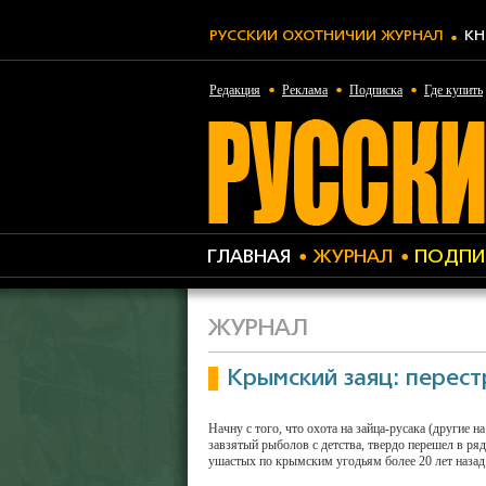
РУССКИЙ ОХОТНИЧИЙ ЖУРНАЛ
КН
Редакция
Реклама
Подписка
Где купить
ГЛАВНАЯ
ЖУРНАЛ
ПОДПИ
ЖУРНАЛ
Крымский заяц: перест
Начну с того, что охота на зайца-русака (другие н
завзятый рыболов с детства, твердо перешел в ря
ушастых по крымским угодьям более 20 лет назад