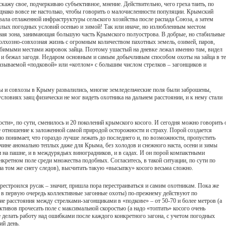
жу свое, подчеркиваю субъективное, мнение. Действительно, чего греха таить, по
нако вовсе не настолько, чтобы говорить о малочисленности популяции. Крымский
вала отлаженной инфраструктуры сельского хозяйства после распада Союза, а затем
еплых погодных условий осенью и зимой! Так или иначе, но излюбленным местом
ная зона, занимающая большую часть Крымского полуострова. В добрые, но стабильные
 колхозно-совхозная жизнь с огромным количеством пахотных земель, озимей, паров,
юбимыми местами жировок зайца. Поэтому ушастый на дневке лежал именно там, видел
 и бежал загодя. Недаром основным и самым добычливым способом охоты на зайца в те
 называемой «подковой» или «котлом» с большим числом стрелков – загонщиков и
ы и совхозы в Крыму развалились, многие земледельческие поля были заброшены,
условиях заяц физически не мог видеть охотника на дальнем расстоянии, и к нему стали
ости», по сути, сменилось и 20 поколений крымского косого. И сегодня можно говорить 
ое отношение к заложенной самой природой осторожности и страху. Порой создается
но понимает, что гораздо лучше лежать до последнего и, по возможности, пропустить
ичине аномально теплых даже для Крыма, без холодов и снежного наста, осени и зимы
 и на пашне, и в междурядьях виноградников, и в садах. И он порой компактными
нкретном поле среди множества подобных. Согласитесь, в такой ситуации, по сути по
а том же снегу следов), высчитать такую «высыпку» косого весьма сложно.
ерестроился русак – значит, пришла пора перестраиваться и самим охотникам. Пока же
 в первую очередь коллективные загонные охоты) по-прежнему действуют по
е расстояния между стрелками-загонщиками в «подкове» – от 50-70 и более метров (а
ективов прочесать поле с максимальной скоростью (а надо «топтать» косого очень
 делать работу над ошибками после каждого конкретного загона, с учетом погодных
ий день.