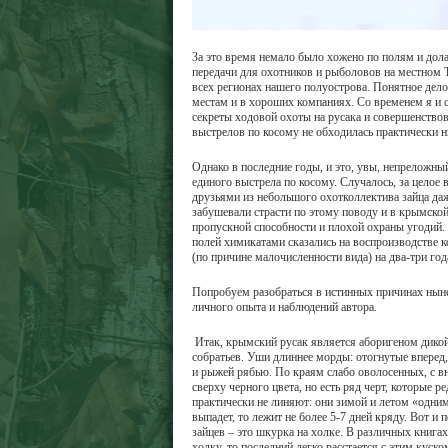
За это время немало было хожено по полям и дола
передачи для охотников и рыболовов на местном Т
всех регионах нашего полуострова. Понятное дело
местам и в хороших компаниях. Со временем я и 
секреты ходовой охоты на русака и совершенствова
выстрелов по косому не обходилась практически н
Однако в последние годы, и это, увы, непреложны
единого выстрела по косому. Случалось, за целое
друзьями из небольшого охотколлектива зайца даж
забушевали страсти по этому поводу и в крымской
пропускной способности и плохой охраны угодий. 
полей химикатами сказались на воспроизводстве к
(по причине малочисленности вида) на два-три год
Попробуем разобраться в истинных причинах ныне
личного опыта и наблюдений автора.
Итак, крымский русак является аборигеном дико
собратьев. Уши длиннее морды: отогнутые вперед, 
и рыжей рябью. По краям слабо оволосенных, с в
сверху черного цвета, но есть ряд черт, которые 
практически не линяют: они зимой и летом «одним
выпадет, то лежит не более 5-7 дней кряду. Вот 
зайцев – это шкурка на холке. В различных книгах
холку, то последний легко расстается с этим куск