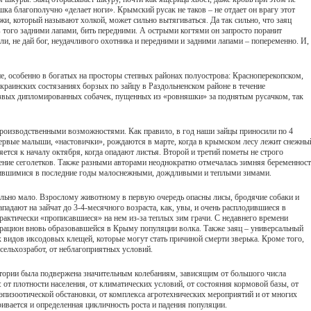
ка благополучно «делает ноги». Крымский русак не таков – не отдает он врагу этот
жи, который называют холкой, может сильно вытягиваться. Да так сильно, что заяц
 того задними лапами, бить передними. А острыми когтями он запросто поранит
и, не дай бог, неудачливого охотника и передними и задними лапами – попеременно. И,
е, особенно в богатых на просторы степных районах полуострова: Красноперекопском,
краинских состязаниях борзых по зайцу в Раздольненском районе в течение
резвых дипломированных собачек, пущенных из «ровняшки» за поднятым русачком, так
роизводственными возможностями. Как правило, в год наши зайцы приносили по 4
. Первые малыши, «настовички», рождаются в марте, когда в крымском лесу лежит снежны
ется к началу октября, когда опадают листья. Второй и третий пометы не строго
ние сеголетков. Также разными авторами неоднократно отмечалась зимняя беременност
стившимися в последние годы малоснежными, дождливыми и теплыми зимами.
ельно мало. Взрослому животному в первую очередь опасны лисы, бродячие собаки и
ападают на зайчат до 3-4-месячного возраста, как, увы, и очень расплодившиеся в
рактически «прописавшиеся» на нем из-за теплых зим грачи. С недавнего времени
в рацион вновь образовавшейся в Крыму популяции волка. Также заяц – универсальный
 видов иксодовых клещей, которые могут стать причиной смерти зверька. Кроме того,
 сельхозработ, от неблагоприятных условий.
стории была подвержена значительным колебаниям, зависящим от большого числа
 от плотности населения, от климатических условий, от состояния кормовой базы, от
эпизоотической обстановки, от комплекса агротехнических мероприятий и от многих
ривается и определенная цикличность роста и падения популяции.