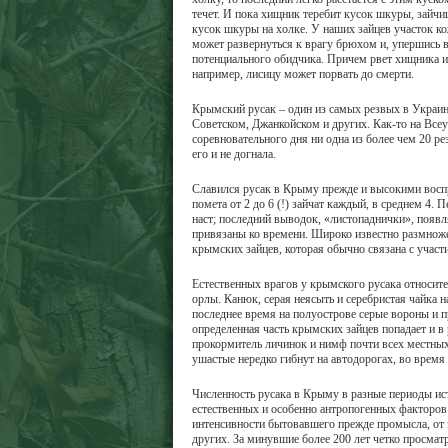
течет. И пока хищник теребит кусок шкуры, зайчиш
кусок шкуры на холке. У наших зайцев участок ко
может развернуться к врагу брюхом и, упершись в
потенциального обидчика. Причем рвет хищника ил
например, лисицу может порвать до смерти.
Крымский русак – один из самых резвых в Украин
Советском, Джанкойском и других. Как-то на Всеу
соревновательного дня ни одна из более чем 20 
его и не догнала.
Славился русак в Крыму прежде и высокими восп
помета от 2 до 6 (!) зайчат каждый, в среднем 4
наст; последний выводок, «листопаднички», появля
привязаны ко времени. Широко известно размноже
крымских зайцев, которая обычно связана с уча
Естественных врагов у крымского русака относит
орлы. Канюк, серая неясыть и серебристая чайка н
последнее время на полуострове серые вороны и п
определенная часть крымских зайцев попадает и 
прокормитель личинок и нимф почти всех местных
ушастые нередко гибнут на автодорогах, во время
Численность русака в Крыму в разные периоды и
естественных и особенно антропогенных факторов:
интенсивности бытовавшего прежде промысла, от 
других. За минувшие более 200 лет четко просмат