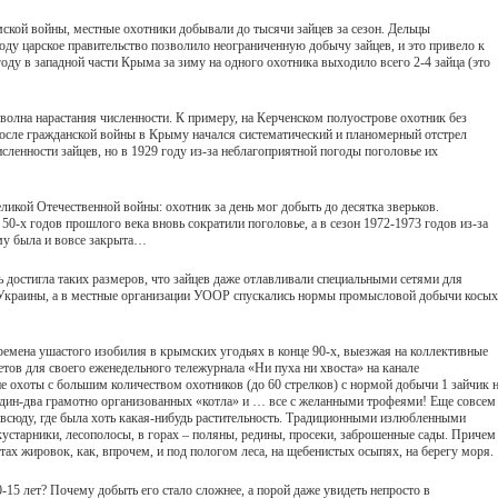
ымской войны, местные охотники добывали до тысячи зайцев за сезон. Дельцы
году царское правительство позволило неограниченную добычу зайцев, и это привело к
оду в западной части Крыма за зиму на одного охотника выходило всего 2-4 зайца (это
 волна нарастания численности. К примеру, на Керченском полуострове охотник без
 После гражданской войны в Крыму начался систематический и планомерный отстрел
сленности зайцев, но в 1929 году из-за неблагоприятной погоды поголовье их
икой Отечественной войны: охотник за день мог добыть до десятка зверьков.
-х годов прошлого века вновь сократили поголовье, а в сезон 1972-1973 годов из-за
ыму была и вовсе закрыта…
ь достигла таких размеров, что зайцев даже отлавливали специальными сетями для
х Украины, а в местные организации УООР спускались нормы промысловой добычи косых
ремена ушастого изобилия в крымских угодьях в конце 90-х, выезжая на коллективные
ов для своего еженедельного тележурнала «Ни пуха ни хвоста» на канале
е охоты с большим количеством охотников (до 60 стрелков) с нормой добычи 1 зайчик 
 Один-два грамотно организованных «котла» и … все с желанными трофеями! Еще совсем
всюду, где была хоть какая-нибудь растительность. Традиционными излюбленными
устарники, лесополосы, в горах – поляны, редины, просеки, заброшенные сады. Причем
тах жировок, как, впрочем, и под пологом леса, на щебенистых осыпях, на берегу моря.
15 лет? Почему добыть его стало сложнее, а порой даже увидеть непросто в