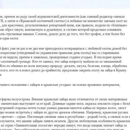
м, причем по роду своей журналистской деятельности (как главный редактор сначала
В, а затем и «Крымской охотничьей газеты») я побывал на множестве заячьих охот во
, для красочных, результативных репортажей меня, как правило, водили по «блатным»
сам обрел такую, компактную и душевную, в составе которой продолжал осваивать
ть стрелковые навыки. Словом, дошло дело до того, что без трофея, а тем более без
и одна охота.
й факт, уже не раз и не два мне приходилось возвращаться с любимой охоты домой без
 воскресенье (отведенный по украинским правилам день охоты) мы со старинными
е не видели, причем в знакомых, проверенных годами угодьях. В последнее время
 охотничьей громаде. Кто-то заявил, что зайца попросту выбили из-за завышенной
Кто-то обвинил во всем матушку-природу: дескать, засуха, болезни, клещи, обработка
осого, кто-то и вовсе дошел до крайности, предложив закрыть охоту на зайца в Крыму
а.
шнего положения с зайцем в крымских угодьях: на основе архивных материалов,
й фауны полуострова. Внешне крымские зайцы мало отличаются от своих материковых
значительно выступают за ее край. Длинные задние ноги, окраска землисто-серая с бело
нутренней стороны почти голых ушных раковин имеется кайма из черных волос, хвост
редко можно встретить у зайцев из других ареалов обитания. Например, крымские русаки
 цветом» – серые. Настоящая снежная зима в республике – редкий гость, а снежок если 
и получается, что нашим зайцам линять незачем. Другая любопытная особенность крымски
 из серии «Занимательная зоология» нередко пишут, что когда хищник хватает зайца за
ом шкуры. Заяц отбрасывает шкуру, почти как ящерица хвост, даже кровь при этом не