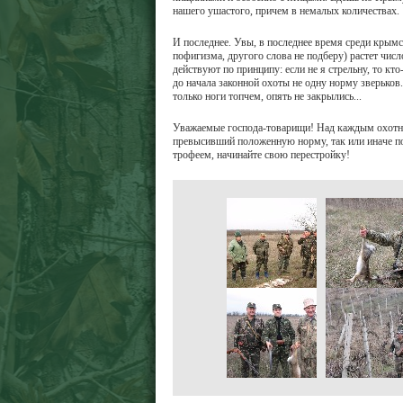
нашего ушастого, причем в немалых количествах.
И последнее. Увы, в последнее время среди крымс
пофигизма, другого слова не подберу) растет чис
действуют по принципу: если не я стрельну, то кт
до начала законной охоты не одну норму зверьков
только ноги топчем, опять не закрылись...
Уважаемые господа-товарищи! Над каждым охотни
превысивший положенную норму, так или иначе по
трофеем, начинайте свою перестройку!