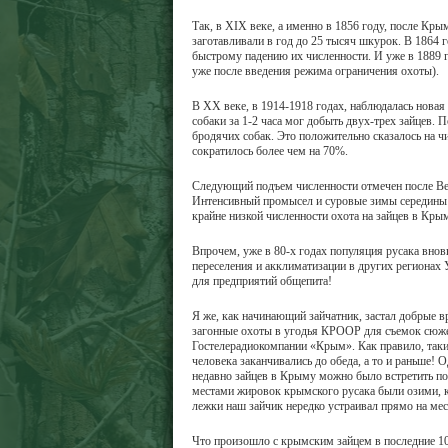
Так, в XIX веке, а именно в 1856 году, после Кр
заготавливали в год до 25 тысяч шкурок. В 1864 
быстрому падению их численности. И уже в 1889 г
уже после введения режима ограничения охоты).
В XX веке, в 1914-1918 годах, наблюдалась новая
собаки за 1-2 часа мог добыть двух-трех зайцев.
бродячих собак. Это положительно сказалось на чи
сократилось более чем на 70%.
Следующий подъем численности отмечен после Вел
Интенсивный промысел и суровые зимы середины 50
крайне низкой численности охота на зайцев в Кр
Впрочем, уже в 80-х годах популяция русака внов
переселения и акклиматизации в других региона
для предприятий общепита!
Я же, как начинающий зайчатник, застал добрые в
загонные охоты в угодья КРООР для съемок сюжет
Гостелерадиокомпании «Крым». Как правило, таки
человека заканчивались до обеда, а то и раньше!
недавно зайцев в Крыму можно было встретить по
местами жировок крымского русака были озими, к
лежки наш зайчик нередко устраивал прямо на мес
Что произошло с крымским зайцем в последние 10-