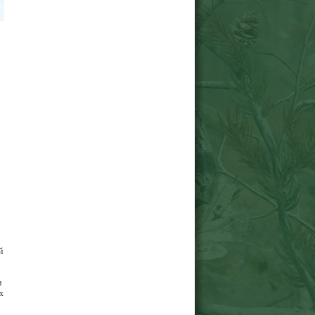
й
и
х