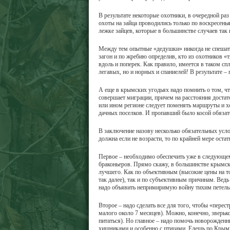
В результате некоторые охотники, в очередной р
охоты на зайца проводились только по воскресень
лежке зайцев, которые в большинстве случаев так
Между тем опытные «дедушки» никогда не спешат и
загон и по жребию определив, кто из охотников «т
вдоль и поперек. Как правило, имеется в таком сп
легавых, но и норных и спаниелей! В результате 
А еще в крымских угодьях надо помнить о том, чт
совершает миграции, причем на расстояния достат
или ином регионе следует поменять маршруты и х
дачных поселков. И пропавший было косой обязат
В заключение назову несколько обязательных усл
должна если не возрасти, то по крайней мере оста
Первое – необходимо обеспечить уже в следующем
браконьеров. Прямо скажу, в большинстве крымск
лучшего. Как по объективным (высокие цены на то
так далее), так и по субъективным причинам. Ведь
надо объявить непримиримую войну тихим петель
Второе – надо сделать все для того, чтобы «пере
малого около 7 месяцев). Можно, конечно, зверьк
питаться). Но главное – надо помочь новорожден
хищниками и особенно с птицами. Едешь по Крыму 