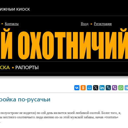
ИЖНЫЙ КИОСК
Контакты
Вход
Регистрация
СКА
РАПОРТЫ
ройка по-русачьи
а полуострове не водятся) по сей день является моей любимой охотой. Более того, я,
ды местного охотничьего люда именно из-за этой мужской забавы, начав «топтать»
.