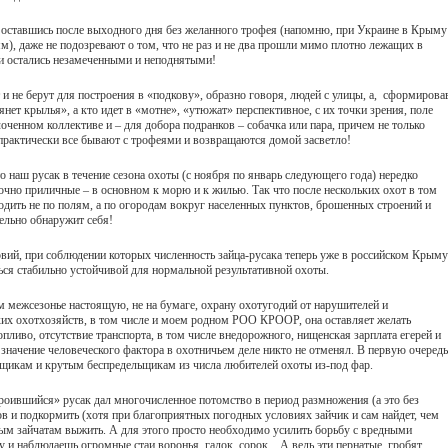
аз оставшись после выходного дня без желанного трофея (напомню, при Украине в Крыму
ям), даже не подозревают о том, что не раз и не два прошли мимо плотно лежащих в
 и остались незамеченными и неподнятыми!
 не берут для построения в «подкову», образно говоря, людей с улицы, а, сформирова
янет крылья», а кто идет в «мотне», «утюжат» перспективное, с их точки зрения, поле
лоченном коллективе и – для добора подранков – собачка или пара, причем не только
– практически все бывают с трофеями и возвращаются домой засветло!
о наш русак в течение сезона охоты (с ноября по январь следующего года) нередко
очно приличные – в основном к морю и к жилью. Так что после нескольких охот в том
одить не по полям, а по огородам вокруг населенных пунктов, брошенных строений и
ельно обнаружит себя!
овий, при соблюдении которых численность зайца-русака теперь уже в российском Крыму
ться стабильно устойчивой для нормальной результативной охоты.
 межсезонье настоящую, не на бумаге, охрану охотугодий от нарушителей и
их охотхозяйств, в том числе и моем родном РОО КРООР, она оставляет желать
пливо, отсутствие транспорта, в том числе внедорожного, нищенская зарплата егерей и
 значение человеческого фактора в охотничьем деле никто не отменял. В первую очередь
щикам и крутым беспредельщикам из числа любителей охоты из-под фар.
строившийся» русак дал многочисленное потомство в период размножения (а это без
ов и подкормить (хотя при благоприятных погодных условиях зайчик и сам найдет, чем
ным зайчатам выжить. А для этого просто необходимо усилить борьбу с вредными
и наблюдаешь огромные стаи воронья, галок, сорок... А ведь эти пернатые гробят