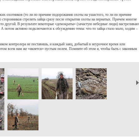
ких охотников (то ли по причине подорожания охоты на ушастого, то ли по причине
ло сторонников стрелять зайца сразу после открытия охоты на пернатых. Причем многие
о-то другой. В результате некоторые «демократы» (зачастую небедные люди) настреливаю
. А потом активно подключаются к обсуждению темы: что-то зайца стало мало, ходим –
ком контролера не поставишь, и каждый заяц, добытый в неурочное время или
том всем нам же «икнется» пустым полем. Помните об этом и, чтобы быть с законным