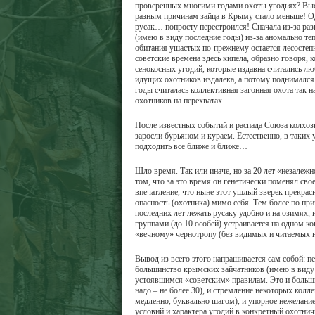
проверенных многими годами охоты угодьях? Выска
разным причинам зайца в Крыму стало меньше! Од
русак… попросту перестроился! Сначала из-за раз
(имею в виду последние годы) из-за аномально т
обитания ушастых по-прежнему остается лесостеп
советские времена здесь кипела, образно говоря,
сенокосных угодий, которые издавна считались л
идущих охотников издалека, а потому поднимался
годы считалась коллективная загонная охота так
охотников на перехватах.
После известных событий и распада Союза колхоз
заросли бурьяном и кураем. Естественно, в таких 
подходить все ближе и ближе…
Шло время. Так или иначе, но за 20 лет «незалежн
том, что за это время он генетически поменял св
впечатление, что ныне этот ушлый зверек прекрас
опасность (охотника) мимо себя. Тем более по пр
последних лет лежать русаку удобно и на озимях,
группами (до 10 особей) устраивается на одном ко
«вечному» чернотропу (без видимых и читаемых н
Вывод из всего этого напрашивается сам собой: п
большинство крымских зайчатников (имею в виду
устоявшимся «советским» правилам. Это и больши
надо – не более 30), и стремление некоторых колл
медленно, буквально шагом), и упорное нежелание
условий и характера угодий в конкретный охотнич