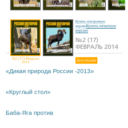
№7 (22) Июль
№6 (21) Июнь
№5 (20) Май 2014
№4 (19) А
2014
2014
2014
Купить электронную
Купить печатную
версию
версию
№2 (17)
ФЕВРАЛЬ 2014
№2 (17) Февраль
№1 (16) Январь
Дела текущие
2014
2014
«Дикая природа России -2013»
«Круглый стол»
Баба-Яга против