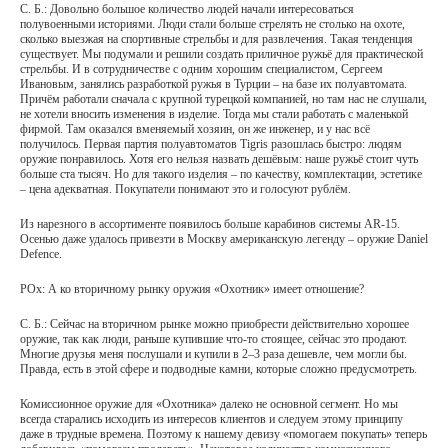
С. Б.: Довольно большое количество людей начали интересоваться
полувоенными историями. Люди стали больше стрелять не столько на охоте,
сколько выезжая на спортивные стрельбы и для развлечения. Такая тенденция
существует. Мы подумали и решили создать приличное ружьё для практической
стрельбы. И в сотрудничестве с одним хорошим специалистом, Сергеем
Ивановым, занялись разработкой ружья в Турции – на базе их полуавтомата.
Причём работали сначала с крупной турецкой компанией, но там нас не слушали,
не хотели вносить изменения в изделие. Тогда мы стали работать с маленькой
фирмой. Там оказался вменяемый хозяин, он же инженер, и у нас всё
получилось. Первая партия полуавтоматов Tigris разошлась быстро: людям
оружие понравилось. Хотя его нельзя назвать дешёвым: наше ружьё стоит чуть
больше ста тысяч. Но для такого изделия – по качеству, комплектации, эстетике
– цена адекватная. Покупатели понимают это и голосуют рублём.
Из нарезного в ассортименте появилось больше карабинов системы AR-15.
Осенью даже удалось привезти в Москву американскую легенду – оружие Daniel
Defence.
РОх: А ко вторичному рынку оружия «Охотник» имеет отношение?
С. Б.: Сейчас на вторичном рынке можно приобрести действительно хорошее
оружие, так как люди, раньше купившие что-то стоящее, сейчас это продают.
Многие друзья меня послушали и купили в 2–3 раза дешевле, чем могли бы.
Правда, есть в этой сфере и подводные камни, которые сложно предусмотреть.
Комиссионное оружие для «Охотника» далеко не основной сегмент. Но мы
всегда старались исходить из интересов клиентов и следуем этому принципу
даже в трудные времена. Поэтому к нашему девизу «помогаем покупать» теперь