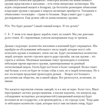
добавилось «помогаем продавать». Некоторое количество комиссионного
оружия представлено в магазинах – есть очень интересные экземпляры. Мы
ведём специальный аккаунт в Instagram, где бесплатно размещаем объявления
владельцев оружия о продаже и запросы желающих приобрести. Указываем в
объявлениях геолокацию – страна-то большая. Люди узнают друг о друге,
договариваются. Ещё делаем сайт по комиссионному оружию.
РОх: Что будет дальше? Самый главный вопрос. И что делать?
С. Б.: У меня есть такая фраза: корабль тонет, но плывёт. Мы уже довольно
долго тонем. И с переменным успехом вычерпываем воду из трюмов…
Дальше следующее: количество магазинов и компаний будет сокращаться. Мы
перейдём на обслуживание небольшого числа людей, которые могут себе
позволить оружие и понимают, зачем оно им. Будет увеличиваться количество
людей, которые захотят стрелять просто ради стрельбы, так как оружие – это
страсть и любовь. Маленькие компании станут производить в основном
небольшие партии нарезного оружия, ориентированные на дешёвый
отечественный патрон. Охота будет всё более и более элитарной. Волка станет
ещё больше, и есть он будет не только собак и скот, но и людей потихоньку. Ну и
вся эта история продолжит происходить дальше… Вопрос всё большего
расслоения как общества, так и нашей сферы. Все расползутся, возможно, по
нишам.
Что касается перспектив отмены санкций, то я в них не верю. Более того, Blaser
перестраивает систему распространения, и вполне вероятно, что контроль над
соблюдением экспортных договорённостей (санкционный контроль) будет
возложен не на государство, а на производителя, а это гораздо хуже. Тогда даже
то небольшое количество стран, которые могут нам поставить товар, будут