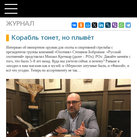
ЖУРНАЛ
Корабль тонет, но плывёт
Интервью об импортном оружии для охоты и спортивной стрельбы с
президентом группы компаний «Охотник» Степаном Бобровым. «Русский
охотничий» представлял Михаил Кречмар (далее – РОх). РОх: Давайте начнём с
того, что было 5–8 лет назад. Куда мы улетели сейчас и почему? Раньше я
заходил в ваш магазин как в музей: и «Меркели» штучные были, и «Фанзой», и
всё что угодно. Теперь по ассортименту не так…