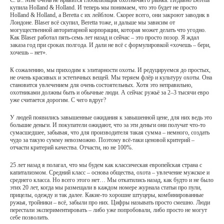
С. Б.: Мне очень не нравится глобализация охотничьего рынка. Недавно Beretta
купила Holland & Holland. И теперь мы понимаем, что это будет не просто
Holland & Holland, а Beretta с их лейблом. Скорее всего, они закроют заводик в
Лондоне. Blaser всё скупил, Beretta тоже, и дальше мы зависим от
могущественной авторитарной корпорации, которая может делать что угодно.
Как Blaser работал пять-семь лет назад и сейчас – это просто позор. Я ждал
заказа год при сроках полгода. И дали не всё с формулировкой «хочешь – бери,
хочешь – нет».
К сожалению, мы приходим к элитарности охоты. И редуцируемся до простых,
не очень красивых и эстетичных вещей. Мы теряем флёр и культуру охоты. Она
становится увлечением для очень состоятельных. Хотя это неправильно,
охотниками должны быть и обычные люди. А сейчас ружьё за 2–3 тысячи евро
уже считается дорогим. С чего вдруг?
У людей появились завышенные ожидания к завышенной цене, для них ведь это
большие деньги. И покупатели ожидают, что за эти деньги они получат что-то
сумасшедшее, забывая, что для производителя такая сумма – немного, создать
чудо за такую сумму невозможно. Поэтому всё-таки ценовой критерий –
отчасти критерий качества. Отчасти, но не 100%.
25 лет назад я полагал, что мы будем как классическая европейская страна с
капитализмом. Средний класс – основа общества, охота – увлечение мужское и
среднего класса. Но всего этого нет… Мы откатились назад, как будто и не было
этих 20 лет, когда мы размещали в каждом номере журнала статьи про пули,
прицелы, одежду и так далее. Какие-то хорошие штуцеры, комбинированные
ружья, тройники – всё, забыли про них. Цифры называть просто смешно. Люди
перестали экспериментировать – либо уже попробовали, либо просто не могут
себе позволить.