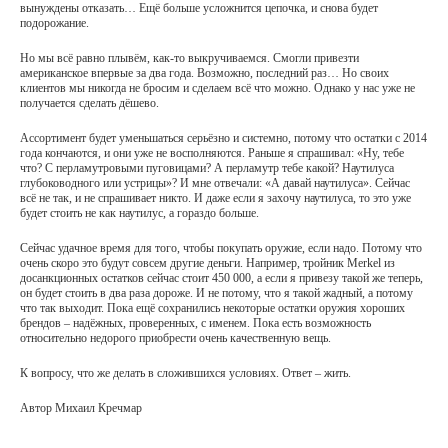
вынуждены отказать… Ещё больше усложнится цепочка, и снова будет
подорожание.
Но мы всё равно плывём, как-то выкручиваемся. Смогли привезти
американское впервые за два года. Возможно, последний раз… Но своих
клиентов мы никогда не бросим и сделаем всё что можно. Однако у нас уже не
получается сделать дёшево.
Ассортимент будет уменьшаться серьёзно и системно, потому что остатки с 2014
года кончаются, и они уже не восполняются. Раньше я спрашивал: «Ну, тебе
что? С перламутровыми пуговицами? А перламутр тебе какой? Наутилуса
глубоководного или устрицы»? И мне отвечали: «А давай наутилуса». Сейчас
всё не так, и не спрашивает никто. И даже если я захочу наутилуса, то это уже
будет стоить не как наутилус, а гораздо больше.
Сейчас удачное время для того, чтобы покупать оружие, если надо. Потому что
очень скоро это будут совсем другие деньги. Например, тройник Merkel из
досанкционных остатков сейчас стоит 450 000, а если я привезу такой же теперь,
он будет стоить в два раза дороже. И не потому, что я такой жадный, а потому
что так выходит. Пока ещё сохранились некоторые остатки оружия хороших
брендов – надёжных, проверенных, с именем. Пока есть возможность
относительно недорого приобрести очень качественную вещь.
К вопросу, что же делать в сложившихся условиях. Ответ – жить.
Автор Михаил Кречмар