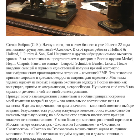
Степан Бобров (С. Б.): Начну с того, что в этом бизнесе я уже 26 лет и 22 года
возглавляю группу компаний «Охотник». В своё время работал с Holland &
Holland, J. Purdey & Son, Karl Hauptmann и другими брендами самого высокого
уровня. Был эксклюзивным представителем и дилером в России оружия Merkel,
Heym, Chapuis, Fausti, по оптике – Leupold, Schmidt & Bender, Leica… После
введения санкций я первый и единственный получил прямой контракт с
южноафриканским производителем патронов – компанией PMP. Это позволило
привезти хорошие и довольно недорогие патроны для нарезного. Мне также
удалось одному из первых внедрить охотничью одежду в России именно как
концепцию, причём не американскую, а европейскую. Ну и много ещё чего было
сделано и делается в той или иной степени успешно.
Принцип моего взаимодействия с клиентами и вообще принцип построения
моей компании всегда был один – это оптимальное соотношение цены и
качества. Я до сих пор считаю, что цена и качество – ключевой момент в выборе
изделия. Безусловно, есть ряд сопутствующих нюансов, о них можно было бы
написать отдельную книгу, но в большинстве случаев именно этот принцип
является основополагающим. У меня было три магазина розничной торговли в
Москве, теперь осталось два: «Охотник на Головинском» и «Охотник на
Сколковском». «Охотник на Сколковском» можно считать одним из лучших
магазинов России. Мы не только продаём оружие, но и делаем новинки, о
которых я попозже расскажу.