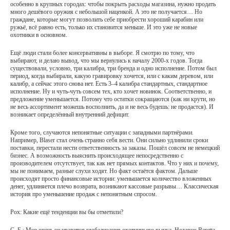
особенно в крупных городах: чтобы покрыть расходы магазина, нужно продать
много дешёвого оружия с небольшой наценкой. А это не получается… Но
граждане, которые могут позволить себе приобрести хороший карабин или
ружьё, всё равно есть, только их становится меньше. И это уже не новые
охотники в основном.
Ещё люди стали более консервативны в выборе. Я смотрю по тому, что
выбирают, и делаю вывод, что мы вернулись к началу 2000-х годов. Тогда
существовали, условно, три калибра, три бренда и одно исполнение. Потом был
период, когда выбирали, какую гравировку хочется, или с каким деревом, или
калибр, а сейчас этого снова нет. Есть 3–4 калибра стандартных, стандартное
исполнение. Ну и чуть-чуть совсем тех, кто хочет новинок. Соответственно, и
предложение уменьшается. Потому что остатки сокращаются (как ни крути, но
не весь ассортимент можешь восполнить, да и не весь будешь: не продастся). И
возникает определённый внутренний дефицит.
Кроме того, случаются непонятные ситуации с западными партнёрами.
Например, Blaser стал очень странно себя вести. Они сильно удлинили сроки
поставки, перестали нести ответственность за заказы. Пошёл совсем не немецкий
бизнес. А возможность выяснить происходящее непосредственно с
производителем отсутствует, так как нет прямых контактов. Что у них и почему,
мы не понимаем, разные слухи ходят. Но факт остаётся фактом. Дальше
происходят просто финансовые истории: уменьшается количество вложенных
денег, удлиняется плечо возврата, возникают кассовые разрывы… Классическая
история про уменьшение продаж с непонятным спросом.
Рох: Какие ещё тенденции вы бы отметили?