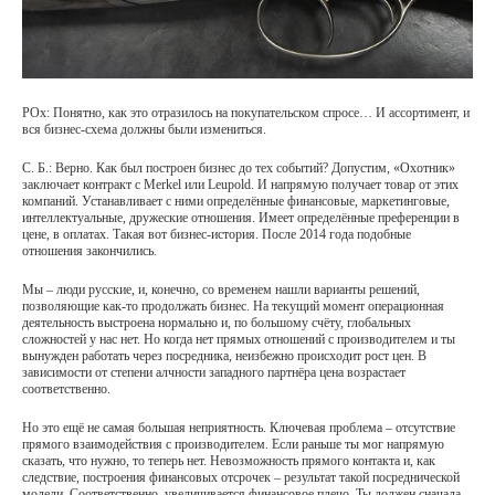
РОх: Понятно, как это отразилось на покупательском спросе… И ассортимент, и
вся бизнес-схема должны были измениться.
С. Б.: Верно. Как был построен бизнес до тех событий? Допустим, «Охотник»
заключает контракт с Merkel или Leupold. И напрямую получает товар от этих
компаний. Устанавливает с ними определённые финансовые, маркетинговые,
интеллектуальные, дружеские отношения. Имеет определённые преференции в
цене, в оплатах. Такая вот бизнес-история. После 2014 года подобные
отношения закончились.
Мы – люди русские, и, конечно, со временем нашли варианты решений,
позволяющие как-то продолжать бизнес. На текущий момент операционная
деятельность выстроена нормально и, по большому счёту, глобальных
сложностей у нас нет. Но когда нет прямых отношений с производителем и ты
вынужден работать через посредника, неизбежно происходит рост цен. В
зависимости от степени алчности западного партнёра цена возрастает
соответственно.
Но это ещё не самая большая неприятность. Ключевая проблема – отсутствие
прямого взаимодействия с производителем. Если раньше ты мог напрямую
сказать, что нужно, то теперь нет. Невозможность прямого контакта и, как
следствие, построения финансовых отсрочек – результат такой посреднической
модели. Соответственно, увеличивается финансовое плечо. Ты должен сначала