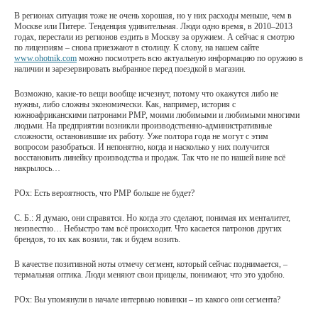
В регионах ситуация тоже не очень хорошая, но у них расходы меньше, чем в
Москве или Питере. Тенденция удивительная. Люди одно время, в 2010–2013
годах, перестали из регионов ездить в Москву за оружием. А сейчас я смотрю
по лицензиям – снова приезжают в столицу. К слову, на нашем сайте
www.ohotnik.com
можно посмотреть всю актуальную информацию по оружию в
наличии и зарезервировать выбранное перед поездкой в магазин.
Возможно, какие-то вещи вообще исчезнут, потому что окажутся либо не
нужны, либо сложны экономически. Как, например, история с
южноафриканскими патронами РМР, моими любимыми и любимыми многими
людьми. На предприятии возникли производственно-административные
сложности, остановившие их работу. Уже полтора года не могут с этим
вопросом разобраться. И непонятно, когда и насколько у них получится
восстановить линейку производства и продаж. Так что не по нашей вине всё
накрылось…
РОх: Есть вероятность, что PMP больше не будет?
С. Б.: Я думаю, они справятся. Но когда это сделают, понимая их менталитет,
неизвестно… Небыстро там всё происходит. Что касается патронов других
брендов, то их как возили, так и будем возить.
В качестве позитивной ноты отмечу сегмент, который сейчас поднимается, –
термальная оптика. Люди меняют свои прицелы, понимают, что это удобно.
РОх: Вы упомянули в начале интервью новинки – из какого они сегмента?