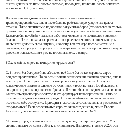
внести деньги в полном объёме за товар, подождать, привезти, потом заплатить
все налоги: НДС, пошлину...
На текущий ковидный момент большие сложности возникают с
транспортировкой, так как авиасообщение работает нерегулярно и в целом
странно. Плюс значительно подорожал документооборот (это касается не только
оружия, но и нелицензионных вещей) и сильно увеличилась бумажная волокита.
Казалось бы, по объёму импорта работаем меньше, а по процессингу выходит
больше… Итог – накладные расходы, которые включаются в конечную цену.
Дальше ты делаешь свою наценку, и вообще вся эта игра превращается не в
результат, а в процесс. В процесс, когда закрываешь год, смотришь, что к чему, и
уверенно понимаешь: это уже не плюс или ноль, а минус.
РОх: А сейчас спрос на импортное оружие есть?
С. Б.: Если бы был устойчивый спрос, всё было бы не так страшно: спрос
рождает предложение. Но со всеми этими сложностями, помимо прочего, ещё и
исчез спрос. Некоторые сегменты товара просто ушли с рынка. Продажи
классического гладкоствольного оружия практически встали. Подчёркиваю, я
говорю о хороших европейских брендах. Я лично был на каждом заводе и знаю,
как там выстроено производство и что формирует ценообразование. Знаю, за
что платятся деньги в каждом бренде. Но сейчас обычный человек не может
позволить себе это купить. Приходит в магазин, смотрит на цены и ужасается. А
что ужасаться? Если пересчитать в евро, то выходит дешевле, чем в Европе.
Каждый год производитель повышает отпускные цены на 3–5%.
Мы импортёры, и в конечном итоге у нас цена идёт в евро или долларе. Мы
сильно зависим от курса рубля к этим валютам. Например, в марте 2020 года