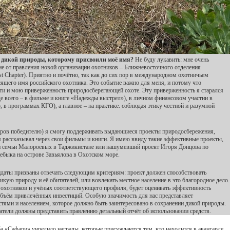
е дикой природы, которому присвоили моё имя?
Не буду лукавить: мне очень
ие от правления новой организации охотников – Ближневосточного отделения
 Chapter). Приятно и почётно, так как до сих пор в международном охотничьем
сящего имя российского охотника. Это событие важно для меня, и потому что
ти и мою приверженность природосберегающей охоте. Эту приверженность я старался
де всего – в фильме и книге «Надежды выстрел»), в личном финансовом участии в
в программах КГО), а главное – на практике. соблюдая этику честной и разумной
олларов победителю) я смогу поддерживать выдающиеся проекты природосбережения,
 рассказывал через свои фильмы и книги. Я имею ввиду такие эффективные проекты,
и семьи Малороевых в Таджикистане или нашумевший проект Игоря Донцова по
быка на острове Завьялова в Охотском море.
идаты призваны отвечать следующим критериям: проект должен способствовать
икую природу и её обитателей, или вовлекать местное население в это благородное дело.
охотников и учёных соответствующего профиля, будет оценивать эффективность
 объём привлечённых инвестиций. Особую значимость для нас представляет
тями и населением, которое должно быть заинтересовано в сохранении дикой природы.
чатели должны представить правлению детальный отчёт об использовании средств.
 «Сафари» учредило награды, которые присуждаются тем, кто находится в авангарде