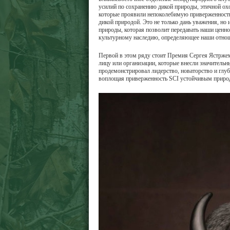
усилий по сохранению дикой природы, этичной ох
которые проявили непоколебимую приверженность
дикой природой. Это не только дань уважения, но
природы, которая позволит передавать наши ценно
культурному наследию, определяющее наши отно
Первой в этом ряду стоит Премия Сергея Ястрже
лицу или организации, которые внесли значительн
продемонстрировал лидерство, новаторство и глу
воплощая приверженность SCI устойчивым приро