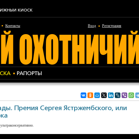
ИЖНЫЙ КИОСК
Контакты
Вход
Регистрация
СКА
РАПОРТЫ
ады. Премия Сергея Ястржембского, или
ока
 ультраконсервативно.