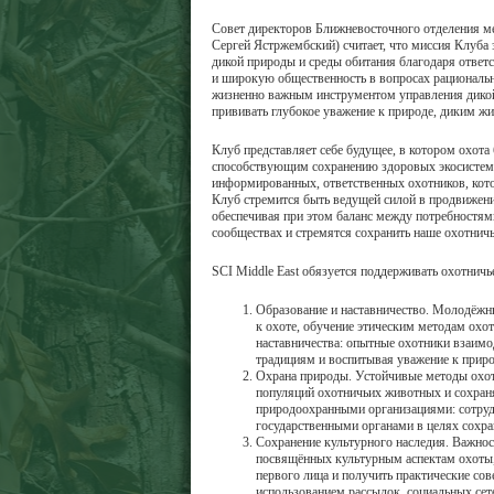
Совет директоров Ближневосточного отделения м
Сергей Ястржембский) считает, что миссия Клуба
дикой природы и среды обитания благодаря отве
и широкую общественность в вопросах рационально
жизненно важным инструментом управления дикой 
прививать глубокое уважение к природе, диким ж
Клуб представляет себе будущее, в котором охот
способствующим сохранению здоровых экосистем 
информированных, ответственных охотников, кото
Клуб стремится быть ведущей силой в продвижени
обеспечивая при этом баланс между потребностям
сообществах и стремятся сохранить наше охотнич
SCI Middle East обязуется поддерживать охотнич
Образование и наставничество. Молодёжн
к охоте, обучение этическим методам ох
наставничества: опытные охотники взаимо
традициям и воспитывая уважение к приро
Охрана природы. Устойчивые методы охот
популяций охотничьих животных и сохраня
природоохранными организациями: сотруд
государственными органами в целях сохра
Сохранение культурного наследия. Важнос
посвящённых культурным аспектам охоты, 
первого лица и получить практические со
использованием рассылок, социальных сет