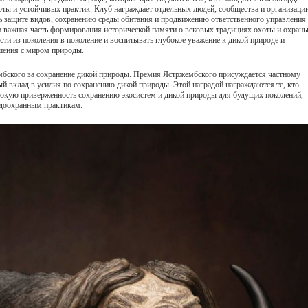
оты и устойчивых практик. Клуб награждает отдельных людей, сообщества и организации
 защите видов, сохранению среды обитания и продвижению ответственного управления
 и важная часть формирования исторической памяти о вековых традициях охоты и охран
сти из поколения в поколение и воспитывать глубокое уважение к дикой природе и
шения с миром природы.
мбского за сохранение дикой природы. Премия Ястржембского присуждается частному
ый вклад в усилия по сохранению дикой природы. Этой наградой награждаются те, кто
бокую приверженность сохранению экосистем и дикой природы для будущих поколений,
доохранным практикам.