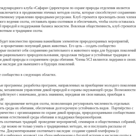
еждународного клуба «Сафари» (директором по охране природы отделения является
 заключается в продвижении этичных методов охоты, которые способствуют сохранению
тственному управлению природными ресурсами. Клуб стремится просвещать своих члено
го ведения охоты, отстаивать права охотников и обеспечивать, чтобы охота оставалась
природой и поддержания баланса экосистем. Вовлекая общественность, клуб стремится
ивотным и традициям охоты.
а будет повсеместно признана важнейшим элементом природоохранных мероприятий,
и процветанию популяций диких животных. Его цель – создать сообщество
рые посвятят себя сохранению растительного и животного мира для будущих поколений
и рационального природопользования, продолжая твёрдые и устойчивые традиции и
и дикой природы и сохранением среды обитания. Члены SCI являются лидерами в своих
ье наследие для нынешнего и будущих поколений.
ье сообщество в следующих областях.
ые программы: разработка программ, направленных на приобщение молодого поколения
оты, механизмам управления дикой природой и охраны окружающей среды. Возможности
действуют с новичками, делясь знаниями, передавая им свои навыки, приобщая к
де.
ы: продвижение методов охоты, позволяющих регулировать численность отдельных
ть среды их обитания, обеспечивая долгосрочную устойчивость видов. Партнёрство с
ничество с организациями по охране дикой природы, природоохранными сообществами 
нения естественной среды обитания и поддержки биоразнообразия.
ть охотничьих традиций: проведение мероприятий, семинаров и общественных собраний,
где можно не только узнать о традиционных методах, но и послушать рассказы от
веты. Документирование охотничьего наследия: создание единой платформы (с
ей и цифровых архивов) для сбора информации о богатой истории и наследии охоты в