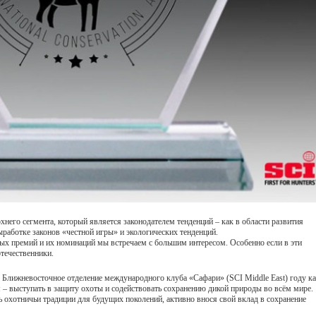
хнего сегмента, который является законодателем тенденций – как в области развития
работке законов «честной игры» и экологических тенденций.
вых премий и их номинаций мы встречаем с большим интересом. Особенно если в эти
течественники.
о Ближневосточное отделение международного клуба «Сафари» (SCI Middle East) году к
я – выступать в защиту охоты и содействовать сохранению дикой природы во всём мире.
ть охотничьи традиции для будущих поколений, активно внося свой вклад в сохранение