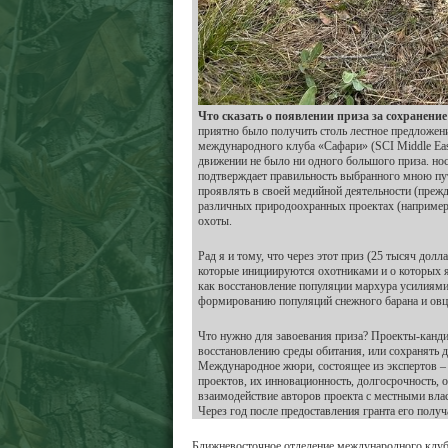
Что сказать о появлении приза за сохранени
приятно было получить столь лестное предложен
международного клуба «Сафари» (SCI Middle East
движении не было ни одного большого приза. но
подтверждает правильность выбранного мною пу
проявлять в своей медийной деятельности (преж
различных природоохранных проектах (например, 
охоты.
Рад я и тому, что через этот приз (25 тысяч д
которые инициируются охотниками и о которых я
как восстановление популяции мархура усилиям
формированию популяций снежного барана и овце
Что нужно для завоевания приза? Проекты-канд
восстановлению среды обитания, или сохранять д
Международное жюри, состоящее из экспертов – 
проектов, их инновационность, долгосрочность,
взаимодействие авторов проекта с местными влас
Через год после предоставления гранта его полу
Ближневосточное отделение международного клуба