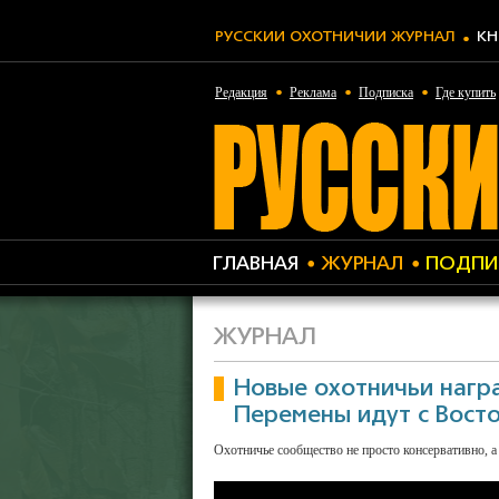
РУССКИЙ ОХОТНИЧИЙ ЖУРНАЛ
КН
Редакция
Реклама
Подписка
Где купить
ГЛАВНАЯ
ЖУРНАЛ
ПОДПИ
ЖУРНАЛ
Новые охотничьи нагр
Перемены идут с Вост
Охотничье сообщество не просто консервативно, а