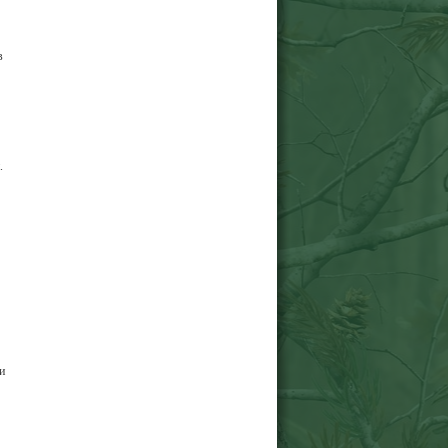
в
.
и