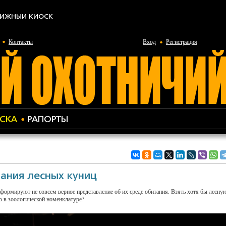
ИЖНЫЙ КИОСК
Контакты
Вход
Регистрация
СКА
РАПОРТЫ
ания лесных куниц
формируют не совсем верное представление об их среде обитания. Взять хотя бы лесну
но в зоологической номенклатуре?