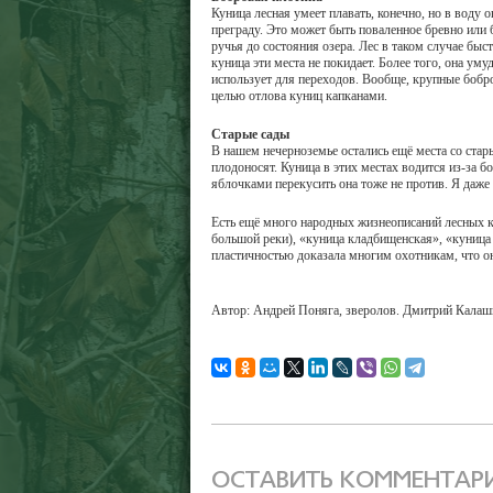
Куница лесная умеет плавать, конечно, но в воду
преграду. Это может быть поваленное бревно или 
ручья до состояния озера. Лес в таком случае быс
куница эти места не покидает. Более того, она ум
использует для переходов. Вообще, крупные бобро
целью отлова куниц капканами.
Старые сады
В нашем нечерноземье остались ещё места со стар
плодоносят. Куница в этих местах водится из-за
яблочками перекусить она тоже не против. Я даже 
Есть ещё много народных жизнеописаний лесных ку
большой реки), «куница кладбищенская», «куница
пластичностью доказала многим охотникам, что он
Автор: Андрей Поняга, зверолов. Дмитрий Калашн
ОСТАВИТЬ КОММЕНТАР