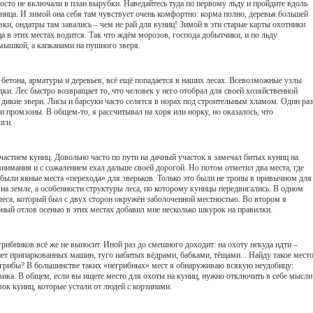
осто не включали в план вырубки. Наведайтесь туда по первому льду и пройдите вдоль
куница. И зимой она себя там чувствует очень комфортно: корма полно, деревья большей
ки, ондатры там завались – чем не рай для куниц! Зимой в эти старые карты охотники
а в этих местах водится. Так что ждём морозов, господа добытчики, и по льду
мышкой, а капканами на пушного зверя.
 бетона, арматуры и деревьев, всё ещё попадается в наших лесах. Всевозможные узлы
дки. Лес быстро возвращает то, что человек у него отобрал для своей хозяйственной
 дикие звери. Лисы и барсуки часто селятся в норах под строительным хламом. Один раз
и промзоны. В общем-то, я рассчитывал на хоря или норку, но оказалось, что
оги.
астием куниц. Довольно часто по пути на дачный участок я замечал битых куниц на
внимания и с сожалением ехал дальше своей дорогой. Но потом отметил два места, где
были явные места «перехода» для зверьков. Только это были не тропы в привычном для
на земле, а особенности структуры леса, по которому куницы передвигались. В одном
леса, который был с двух сторон окружён заболоченной местностью. Во втором я
ный отлов осенью в этих местах добавил мне несколько шкурок на правилки.
рибников всё же не выносит. Иной раз до смешного доходит: на охоту некуда идти –
 нет припаркованных машин, туго набитых вёдрами, бабками, тёщами... Найду такое место
 грибы? В большинстве таких «негрибных» мест я обнаруживаю всякую неудобицу:
вика. В общем, если вы ищете место для охоты на куниц, нужно отключить в себе мысли
вок куниц, которые устали от людей с корзинами.