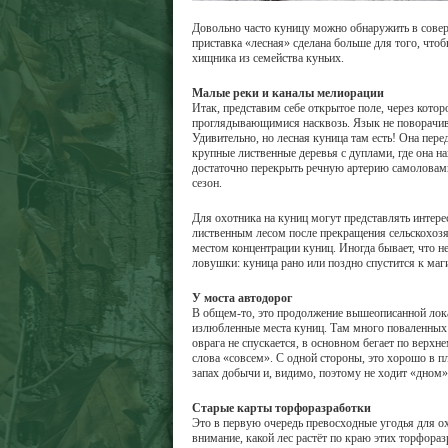
Довольно часто куницу можно обнаружить в соверш
приставка «лесная» сделана больше для того, что
хищника из семейства куньих.
Малые реки и каналы мелиорации
Итак, представим себе открытое поле, через котор
проглядывающимися насквозь. Язык не поворачивае
Удивительно, но лесная куница там есть! Она пере
крупные лиственные деревья с дуплами, где она на
достаточно перекрыть речную артерию самоловами.
сезон.
Для охотника на куниц могут представлять интерес
лиственным лесом после прекращения сельскохозя
местом концентрации куниц. Иногда бывает, что не
ловушки: куница рано или поздно спустится к маги
У моста автодорог
В общем-то, это продолжение вышеописанной лока
излюбленные места куниц. Там много поваленных в
оврага не спускается, в основном бегает по верхн
слова «совсем». С одной стороны, это хорошо в п
запах добычи и, видимо, поэтому не ходит «дном»
Старые карты торфоразработки
Это в первую очередь превосходные угодья для о
внимание, какой лес растёт по краю этих торфораз