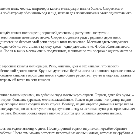
енно иных местах, например в канале мелиорации или на болоте. Скорее всего,
бы по-быстрому обозначить род и вид, нежели для жизнеописания этого удивительного
ое идёт тонкая полоса реки, заросшей деревьями, растущими не густо и
тся назвать такое место лесом. Скорее это долина реки с редкими деревьями.
двигается по берегам этой реки вверх и вниз по течению. Местами здесь попадаются
ходит себе логово. Ловить куницу здесь – одно удовольствие. Чтобы обловить место,
 Ловля в таких местах очень продуктивна, я снимал по три зверька с одного места за
 заросшие каналы мелиорации. Речь, конечно, идёт о тех каналах, что заросли
йственной деятельности. Крупные дуплистые берёзы и осины являются здесь основным
сколько каналов веером сливаются в одно общее русло, вот тут-то и надо выставлять
стральной ветке по сети каналов.
ции с малыми реками, но добавим сюда мосты через овраги. Овраги, даже без ручья, –
етром больших деревьев, места захламлённые. Только надо знать, что куница на дно
ему его краю или в средней части спуска. Вообще, на дне оврагов движения ветра нет от
лане укрытия, но из-за отсутствия циркуляции воздуха активная куница не прихватывает
 оврага. Верхняя бровка оврага вполне сгодится для успешной добычи зверька.
хоты на водоплавающую дичь. После утренней зорьки на утином перелёте обратите
работок. Часто там можно встретить перестойные осины и ольхи, которые не срубали, а