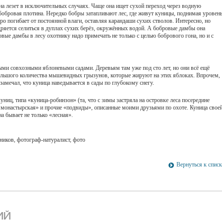
 она лезет в исключительных случаях. Чаще она ищет сухой переход через водную
бобровая плотина. Нередко бобры затапливают лес, где живут куницы, поднимая уровен
тро погибает от постоянной влаги, оставляя карандаши сухих стволов. Интересно, но
удряется селиться в дуплах сухих берёз, окружённых водой. А бобровые дамбы она
вые дамбы в лесу охотнику надо примечать не только с целью бобрового гона, но и с
ыми совхозными яблоневыми садами. Деревьям там уже под сто лет, но они всё ещё
 большого количества мышевидных грызунов, которые жируют на этих яблоках. Впрочем,
замечал, что куница наведывается в сады по глубокому снегу.
ниц, типа «куница-робинзон» (та, что с зимы застряла на островке леса посередине
 монастырская» и прочие «подвиды», описанные моими друзьями по охоте. Куница свое
а бывает не только «лесная».
иков, фотограф-натуралист, фото
Вернуться к спис
ИЙ