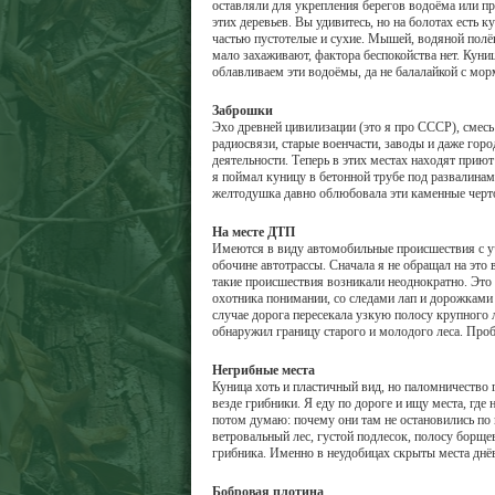
оставляли для укрепления берегов водоёма или пр
этих деревьев. Вы удивитесь, но на болотах есть 
частью пустотелые и сухие. Мышей, водяной полёв
мало захаживают, фактора беспокойства нет. Куниц
облавливаем эти водоёмы, да не балалайкой с мор
Заброшки
Эхо древней цивилизации (это я про СССР), смесь
радиосвязи, старые военчасти, заводы и даже горо
деятельности. Теперь в этих местах находят приют
я поймал куницу в бетонной трубе под развалинам
желтодушка давно облюбовала эти каменные черт
На месте ДТП
Имеются в виду автомобильные происшествия с уч
обочине автотрассы. Сначала я не обращал на это 
такие происшествия возникали неоднократно. Это 
охотника понимании, со следами лап и дорожками 
случае дорога пересекала узкую полосу крупного 
обнаружил границу старого и молодого леса. Проб
Негрибные места
Куница хоть и пластичный вид, но паломничество г
везде грибники. Я еду по дороге и ищу места, где
потом думаю: почему они там не остановились по
ветровальный лес, густой подлесок, полосу борще
грибника. Именно в неудобицах скрыты места днё
Бобровая плотина