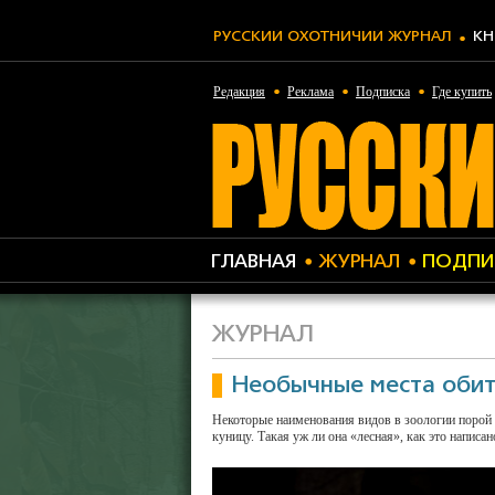
РУССКИЙ ОХОТНИЧИЙ ЖУРНАЛ
КН
Редакция
Реклама
Подписка
Где купить
ГЛАВНАЯ
ЖУРНАЛ
ПОДПИ
ЖУРНАЛ
Необычные места обит
Некоторые наименования видов в зоологии порой 
куницу. Такая уж ли она «лесная», как это написа