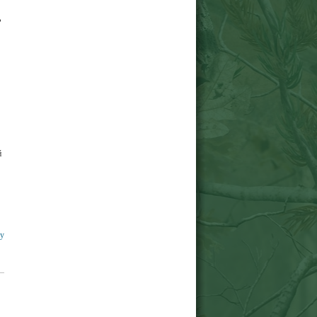
ь
й
ку