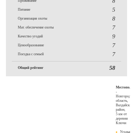
8
Проживание
5
Питание
8
Организация охоты
7
Мат. обеспечение охоты
9
Качество угодий
7
Ценообразование
7
Поездка с семьей
58
Общий рейтинг
Местопол
-
Новгородс
область,
Валдайски
район,
5 км от
деревни
Ключи
Угодья