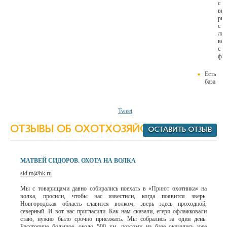
с
вы
рыс
с
лай
вол
с
фл
Есть
база
Tweet
ОТЗЫВЫ ОБ ОХОТХОЗЯЙСТВЕ
ОСТАВИТЬ ОТЗЫВ
МАТВЕЙ СИДОРОВ. ОХОТА НА ВОЛКА
sid.m@bk.ru
Мы с товарищами давно собирались поехать в «Приют охотника» на
волка, просили, чтобы нас известили, когда появится зверь.
Новгородская область славится волком, зверь здесь проходной,
северный. И вот нас пригласили. Как нам сказали, егеря офлажковали
стаю, нужно было срочно приезжать. Мы собрались за один день.
Расстояние большое, около 500 км, поэтому на базе оказались уже