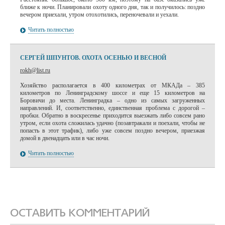
ближе к ночи. Планировали охоту одного дня, так и получилось: поздно
вечером приехали, утром отохотились, переночевали и уехали.
Читать полностью
СЕРГЕЙ ШПУНТОВ. ОХОТА ОСЕНЬЮ И ВЕСНОЙ
rokh@list.ru
Хозяйство располагается в 400 километрах от МКАДа – 385
километров по Ленинградскому шоссе и еще 15 километров на
Боровичи до места. Ленинградка – одно из самых загруженных
направлений. И, соответственно, единственная проблема с дорогой –
пробки. Обратно в воскресенье приходится выезжать либо совсем рано
утром, если охота сложилась удачно (позавтракали и поехали, чтобы не
попасть в этот трафик), либо уже совсем поздно вечером, приезжая
домой в двенадцать или в час ночи.
Читать полностью
ОСТАВИТЬ КОММЕНТАРИЙ