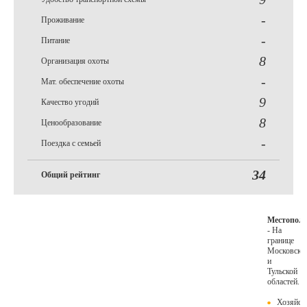
-
Проживание
-
Питание
8
Организация охоты
-
Мат. обеспечение охоты
9
Качество угодий
8
Ценообразование
-
Поездка с семьей
34
Общий рейтинг
Местопол
- На
границе
Московско
и
Тульской
областей.
Хозяйст