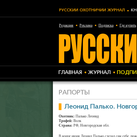
РУССКИЙ ОХОТНИЧИЙ ЖУРНАЛ
КН
Редакция
Реклама
Подписка
Где купить
ГЛАВНАЯ
ЖУРНАЛ
ПОДПИ
РАПОРТЫ
Леонид Палько. Новго
Охотник:
Палько Леонид
Трофей:
Волк
Страна:
РФ, Новгородская обл.
В конце июня Леонид Палько сделал сам себе, по