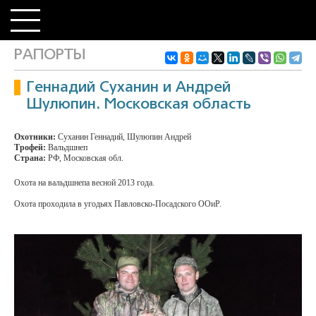
РАПОРТЫ
Геннадий Суханин и Андрей
Шулюпин. Московская область
Охотники:
Суханин Геннадий, Шулюпин Андрей
Трофей:
Вальдшнеп
Страна:
РФ, Московская обл.
Охота на вальдшнепа весной 2013 года.
Охота проходила в угодьях Павловско-Посадского ООиР.