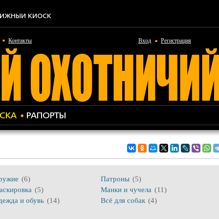
ИЖНЫЙ КИОСК
Контакты
Вход
Регистрация
СКА
РАПОРТЫ
ружие
(6)
Патроны
(5)
аскировка
(5)
Манки и чучела
(11)
дежда и обувь
(14)
Всё для собак
(4)