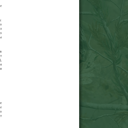
ке
у.
Но
ил
из
бы
 в
ят
),
ра
 и
ее
ке
то
кт