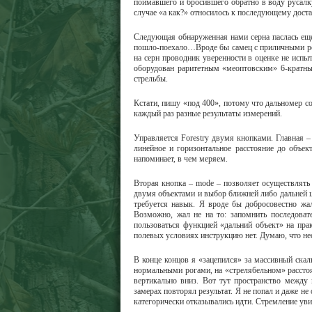
поймавшего и бросившего обратно в воду русалк
случае «а как?» относилось к последующему доста
Следующая обнаруженная нами серна паслась еще 
пошло-поехало…Вроде бы самец с приличными рог
на серн проводник уверенности в оценке не испы
оборудован раритетным «меоптовским» 6-кратны
стрельбы.
Кстати, пишу «под 400», потому что дальномер со
каждый раз разные результаты измерений.
Управляется Forestry двумя кнопками. Главная 
линейное и горизонтальное расстояние до объек
напоминает, в чем меряем.
Вторая кнопка – mode – позволяет осуществлять
двумя объектами и выбор ближней либо дальней ц
требуется навык. Я вроде бы добросовестно жа
Возможно, жал не на то: запомнить последоват
пользоваться функцией «дальний объект» на пра
полевых условиях инструкцию нет. Думаю, что нес
В конце концов я «зацепился» за массивный скаль
нормальными рогами, на «стрелябельном» расстоя
вертикально вниз. Вот тут пространство межд
замерах повторял результат. Я не попал и даже не
категорически отказывались идти. Стремление ув