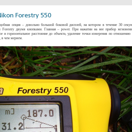
kon Forestry 550
добная опция – довольно большой боковой дисплей, на котором в течение 30 секу
я Forestry двумя кнопками. Главная – power. При нажатии на нее прибор мгновен
е и горизонтальное расстояние до объекта, удаление точки измерения по отношению
, в чем меряем.