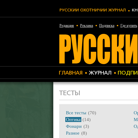
РУССКИЙ ОХОТНИЧИЙ ЖУРНАЛ
КН
Редакция
Реклама
Подписка
Где купить
ГЛАВНАЯ
ЖУРНАЛ
ПОДПИ
ТЕСТЫ
Все тесты
(70)
О
Оптика
(14)
М
Фонари
(3)
О
Разное
(8)