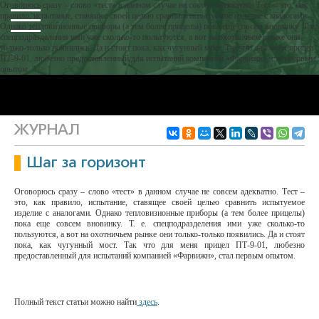
Оговорюсь сразу – слово «тест» в данном случае не совсем адекватно. Тест – это, как
правило, испытание, ставящее своей целью сравнить испытуемое изделие с аналогами.
Однако тепловизионные приборы (а тем более прицелы) пока еще совсем вновинку. Т. е.
спецподразделения ими уже сколько-то пользуются, а вот на охотничьем рынке они
только-только появились. Да и стоят пока, как чугунный мост. Так что для меня прицел
ПТ-9-01, любезно предоставленный для испытаний компанией «Фарвижн», стал первым
опытом. " />
ЖУРНАЛ
Шаг за горизонт
Оговорюсь сразу – слово «тест» в данном случае не совсем адекватно. Тест –
это, как правило, испытание, ставящее своей целью сравнить испытуемое
изделие с аналогами. Однако тепловизионные приборы (а тем более прицелы)
пока еще совсем вновинку. Т. е. спецподразделения ими уже сколько-то
пользуются, а вот на охотничьем рынке они только-только появились. Да и стоят
пока, как чугунный мост. Так что для меня прицел ПТ-9-01, любезно
предоставленный для испытаний компанией «Фарвижн», стал первым опытом.
Полный текст статьи можно найти
здесь
.