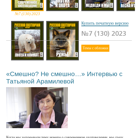
№7 (130) 2023
№6 (129) 2023
№5 (128) 2023
№4 (127) 
Купить печатную версию
№7 (130) 2023
Темы с обложки
№2 (125) 2023
№1 (124) 2023
«Смешно? Не смешно…» Интервью с
Татьяной Арамилевой
Когда мы задумывали тему номера о современном охотоведении, мы сразу