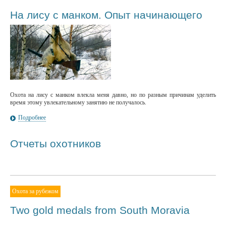
На лису с манком. Опыт начинающего
Охота на лису с манком влекла меня давно, но по разным причинам уделить
время этому увлекательному занятию не получалось.
Подробнее
Отчеты охотников
Охота за рубежом
Two gold medals from South Moravia