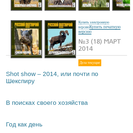
№7 (22) Июль
№6 (21) Июнь
№5 (20) Май 2014
№4 (19) А
2014
2014
2014
Купить электронную
Купить печатную
версию
версию
№3 (18) МАРТ
2014
№2 (17) Февраль
№1 (16) Январь
Дела текущие
2014
2014
Shot show – 2014, или почти по
Шекспиру
В поисках своего хозяйства
Год как день