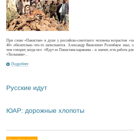
При слове «Пакистан» в душе у российско-советского человека возрастом «за
40» обязательно что-то шевельнется. Александр Яковлевич Розенбаум знал, о
чем говорит, когда пел: «Идут из Пакистана караваны – и значит, есть работа для
«Тюльпана»...
Подробнее
Русские идут
ЮАР: дорожные хлопоты