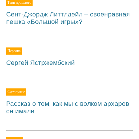
Тени прошлого
Сент-Джордж Литтлдейл – своенравная
пешка «Большой игры»?
Персона
Сергей Ястржембский
Фоторужье
Рассказ о том, как мы с волком архаров
сн имали