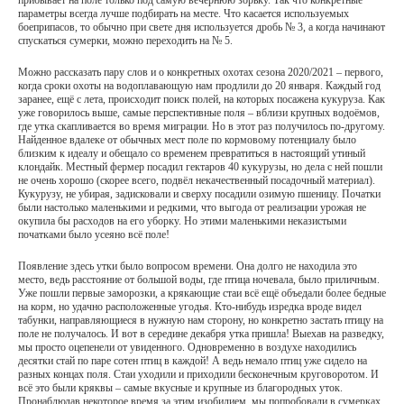
прибывает на поле только под самую вечернюю зорьку. Так что конкретные
параметры всегда лучше подбирать на месте. Что касается используемых
боеприпасов, то обычно при свете дня используется дробь № 3, а когда начинают
спускаться сумерки, можно переходить на № 5.
Можно рассказать пару слов и о конкретных охотах сезона 2020/2021 – первого,
когда сроки охоты на водоплавающую нам продлили до 20 января. Каждый год
заранее, ещё с лета, происходит поиск полей, на которых посажена кукуруза. Как
уже говорилось выше, самые перспективные поля – вблизи крупных водоёмов,
где утка скапливается во время миграции. Но в этот раз получилось по-другому.
Найденное вдалеке от обычных мест поле по кормовому потенциалу было
близким к идеалу и обещало со временем превратиться в настоящий утиный
клондайк. Местный фермер посадил гектаров 40 кукурузы, но дела с ней пошли
не очень хорошо (скорее всего, подвёл некачественный посадочный материал).
Кукурузу, не убирая, задисковали и сверху посадили озимую пшеницу. Початки
были настолько маленькими и редкими, что выгода от реализации урожая не
окупила бы расходов на его уборку. Но этими маленькими неказистыми
початками было усеяно всё поле!
Появление здесь утки было вопросом времени. Она долго не находила это
место, ведь расстояние от большой воды, где птица ночевала, было приличным.
Уже пошли первые заморозки, а крякающие стаи всё ещё объедали более бедные
на корм, но удачно расположенные угодья. Кто-нибудь изредка вроде видел
табунки, направляющиеся в нужную нам сторону, но конкретно застать птицу на
поле не получалось. И вот в середине декабря утка пришла! Выехав на разведку,
мы просто оцепенели от увиденного. Одновременно в воздухе находились
десятки стай по паре сотен птиц в каждой! А ведь немало птиц уже сидело на
разных концах поля. Стаи уходили и приходили бесконечным круговоротом. И
всё это были кряквы – самые вкусные и крупные из благородных уток.
Пронаблюдав некоторое время за этим изобилием, мы попробовали в сумерках