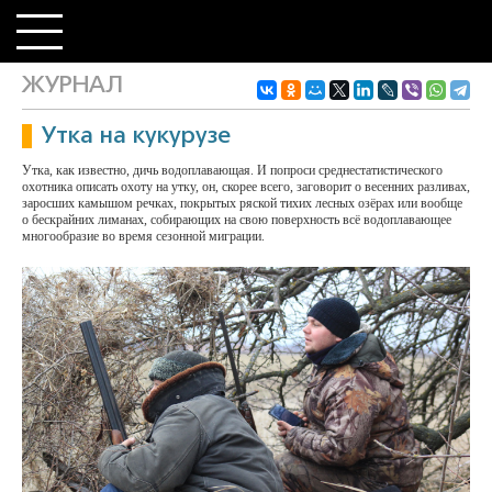
ЖУРНАЛ
Утка на кукурузе
Утка, как известно, дичь водоплавающая. И попроси среднестатистического
охотника описать охоту на утку, он, скорее всего, заговорит о весенних разливах,
заросших камышом речках, покрытых ряской тихих лесных озёрах или вообще
о бескрайних лиманах, собирающих на свою поверхность всё водоплавающее
многообразие во время сезонной миграции.