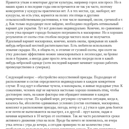
Нравятся уткам и некоторые другие культуры, например горох или просо. Но в
наших краях в последние годы они встречаются не так уж часто, поэтому
конкурентов у кукурузы практически нет. А в тех местах, где, наоборот, нет
кукурузы, но есть утки, кормятся на полях эти птицы и другими
сельскохозяйственными растениями, в том числе пшеницей, овсом, гречихой и т.
д. Как только подходящее поле найдено, необходимо подобрать оптимальный
вариант для укрытия. Тут всё довольно индивидуально. Конечно, по сравнению с
гусем утка прощает гораздо большую погрешность в маскировке. Но и хороших
результатов от охоты стоя столбом посреди чистого поля не получается.
Идеальный вариант маскировки, конечно, копать окопы, прикрывая их какой-
нибудь неброской местной растительностью. Есть любители использовать
лежачие скрадки. Но, в общем-то, в отличие от гусиной охоты, при охоте на
утку довольно эффективно можно замаскироваться в лесопосадке, на бровке
поля в бурьяне, а иногда даже просто лечь на землю посреди поля в какой-
нибудь неброской одежде (хотя последний вариант начинает хорошо работать
преимущественно в сумерках).
Следующий вопрос – обустройство искусственной присады. Подходящее её
расположение и состав определяются индивидуально в каждом конкретном
случае. В ход идут и обычные чучела, и махокрылы, и живые подсадные утки. К
сожалению, человек ещё не научился настолько хорошо понимать птиц, чтобы
достоверно знать, на какие факторы они обращают внимание в каждом
конкретном случае. По крайней мере, регулярно случаются ситуации, когда в,
казалось бы, абсолютно одинаковых условиях (состав охотников, маскировка,
комплект и расположение присады, погода, ветер и т. д.) утки в один день боятся
и не почти не вытягиваются на выстрел, а в другой – прут валом, падая и
начиная кормиться в 10 метрах от охотников. Так же часто различаются сроки
активного движения утки на поля. Вроде бы ничего не поменялось, но вчера
утка летела с утра до вечера, а сегодня примерно то же количество утки