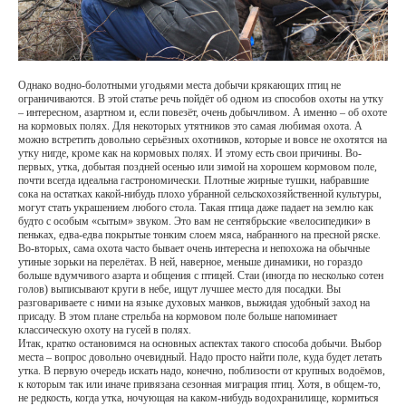
Однако водно-болотными угодьями места добычи крякающих птиц не
ограничиваются. В этой статье речь пойдёт об одном из способов охоты на утку
– интересном, азартном и, если повезёт, очень добычливом. А именно – об охоте
на кормовых полях. Для некоторых утятников это самая любимая охота. А
можно встретить довольно серьёзных охотников, которые и вовсе не охотятся на
утку нигде, кроме как на кормовых полях. И этому есть свои причины. Во-
первых, утка, добытая поздней осенью или зимой на хорошем кормовом поле,
почти всегда идеальна гастрономически. Плотные жирные тушки, набравшие
сока на остатках какой-нибудь плохо убранной сельскохозяйственной культуры,
могут стать украшением любого стола. Такая птица даже падает на землю как
будто с особым «сытым» звуком. Это вам не сентябрьские «велосипедики» в
пеньках, едва-едва покрытые тонким слоем мяса, набранного на пресной ряске.
Во-вторых, сама охота часто бывает очень интересна и непохожа на обычные
утиные зорьки на перелётах. В ней, наверное, меньше динамики, но гораздо
больше вдумчивого азарта и общения с птицей. Стаи (иногда по несколько сотен
голов) выписывают круги в небе, ищут лучшее место для посадки. Вы
разговариваете с ними на языке духовых манков, выжидая удобный заход на
присаду. В этом плане стрельба на кормовом поле больше напоминает
классическую охоту на гусей в полях.
Итак, кратко остановимся на основных аспектах такого способа добычи. Выбор
места – вопрос довольно очевидный. Надо просто найти поле, куда будет летать
утка. В первую очередь искать надо, конечно, поблизости от крупных водоёмов,
к которым так или иначе привязана сезонная миграция птиц. Хотя, в общем-то,
не редкость, когда утка, ночующая на каком-нибудь водохранилище, кормиться