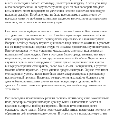
выйти из посадки и добыть что-нибудь, но потерпели неудачу. К этой утке надо
было подобрать ключ. В пару последующих дней он был подобран, что дало
возможность моим товарищам по увлечению неплохо охотиться всю вторую
половину декабря. Изобилие утки не было постоянным, в зависимости от
погоды и каких-то ещё неизвестных нам факторов количество и размеры стаек
менялись, но пустым с поля никто не уходил.
Сам же я следующий раз попал на это место только 1 января. Компанию мне в
этот день никто составить не захотел. Столбик термометра показывал лёгкий
плюс, окружающая местность периодически скрывалась за клочками тумана.
Вопреки особому статусу первого дня нового года, какие-то охотники в угодьях
всё же присутствовали: изредка откуда-то издалека доносились звуки выстрелов.
Быстро расставил чучела, установил махокрылов, спрятался под деревьями
полезащитной лесопосадки. Уток в этот день было гораздо меньше, чем пару
недель назад, но несколько стаек крутились на поле ещё с обеда. Через полчаса
случился первый налёт: откуда-то из тумана прямо на расставленные чучела
вынырнула хорошая стая кряквы, голов так в 35–40. Растерявшись, я упустил
момент, обидно промазал, и утки ушли за пределы выстрела. Однако этот налёт
стал хорошим уроком, после него была внесена корректировка в расстановку
искусственной присады. Настолько же перспективных налётов больше в этот
день не было, но несколько уточек из налетающих пар и одиночек выбить
удалось. А самое главное – пришло понимание, как вообще надо охотиться на
этом месте.
Все новогодние праздники мы разным составом почти ежедневно находились на
поле, регулярно собирая неплохую добычу. Были и живописные налёты, и
красивые выстрелы, и обидные промахи. Но поле и так слишком долго
оставалось чисто нашим. Масса перемещающейся птицы и выстрелы не могли не
обратить на себя внимание конкурентов. В итоге место в полукилометре от нас