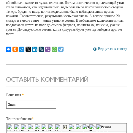
облюбовали какие-то чужие охотники. Потом и количество прилетающей утки
стало снижаться, что неудивительно, ведь поле было почти полностью съедено.
Теперь, бродя по нему, почти везде можно было наблюдать лишь пустые
початки. Соответственно, результативность охот упала. А вскоре пришло 20
января и вместе с ним – конец утиного сезона. В небольшом количестве птицы
продолжали летать на поле до самого февраля, но никто их, конечно, уже не
трогал. До следующего сезона, когда кукуруза будет уже где-нибудь в другом
месте.
Вернуться к списку
ОСТАВИТЬ КОММЕНТАРИЙ
Ваше имя
*
Текст сообщения
*