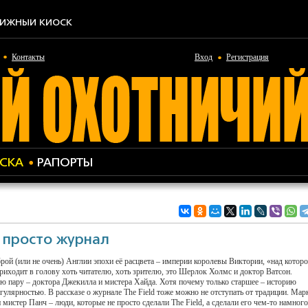
ИЖНЫЙ КИОСК
Контакты
Вход
Регистрация
СКА
РАПОРТЫ
м просто журнал
брой (или не очень) Англии эпохи её расцвета – империи королевы Виктории, «над котор
приходит в голову хоть читателю, хоть зрителю, это Шерлок Холмс и доктор Ватсон.
ю пару – доктора Джекилла и мистера Хайда. Хотя почему только старшее – историю
улярностью. В рассказе о журнале The Field тоже можно не отступать от традиции. Мар
стер Панч – люди, которые не просто сделали The Field, а сделали его чем-то намного