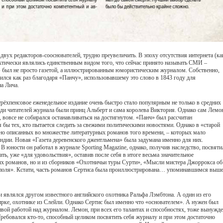
вух редакторов-сооснователей, трудно преувеличить. В эпоху отсутствия интернета (ка
актически являлись единственным видом того, что сейчас принято называть СМИ –
 был не просто газетой, а иллюстрированным юмористическим журналом. Собственно,
ился как раз благодаря «Панчу», использовавшему это слово в 1843 году для
а Лича.
рёхпенсовое еженедельное издание очень быстро стало популярным не только в средних
реди читателей журнала были принц Альберт и сама королева Виктория. Однако сам Лемо
 вовсе не собирался останавливаться на достигнутом. «Панч» был рассчитан
 бы тех, кто пытается следить за свежими политическими новостями. Однако в «старой
но описанных во множестве литературных романов того времени, – которых мало
ндии. Новая «Газета деревенского джентльмена» была задумана именно для них.
В юности он работал в журнале Sporting Magazine, однако, получив наследство, посвяти
ать, уже «для удовольствия», оставив после себя в итоге весьма значительное
ных романов, но и из сборников «Охотничьи туры Сурти», «Мысли мистера Джоррокса об
о поля». Кстати, часть романов Сертиса была проиллюстрирована… упоминавшимся выш
и являлся другом известного английского охотника Ральфа Лэмбтона. А один из его
ирке, охотнике из Слейли. Однако Сертис был именно что «основателем». А нужен был
вой работой над журналом. Лемон, при всех его талантах и способностях, тоже вынужд
ребовался кто-то, способный целиком посвятить себя журналу и при этом достаточно