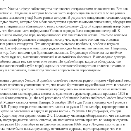
ьность Уолша в сфере собаководства оценивается специалистами положительно. Вот как
собак: «…Издание, в котором большая часть информации была взята у более ранних
ались плагиатом у ещё более ранних авторов. В результате копирования стольких старых
ёрдые факты, которые бок о бок соседствуют с расплывчатыми описаниями, абсурдными
и упущениями и сбивающим с толку словоблудием». Другой современный автор более
ь, что большая часть информации Уолша о породах была совершенно неверной. К
то вышло из-под его пера, воспринималось как евангельская истина. Это было опасным
роды имели формальные стандарты, потому что, правильно это или нет, описания
гих ранних стандартов. Это определённо вызывало проблемы, особенно когда он
ний. Его информация о некоторых редких породах была чистым вымыслом. Например,
Ши-тцу, были новыми для британских выставок. Стоунхендж обеспечил им тяжёлое
 смеси пуделей, маленьких спаниелей и мальтийских болонок». В оправдание доктора
ается лишь тот, кто ничего не делает. По крайней мере, когда он обнаружил, что
кинологический клуб в мире), одним из основателей которого он являлся, негативно
авку и возвратился, лишь когда спорные вопросы были пересмотрены.
омнить о докторе Уолше. В одной из статей его также наградили титулом «Крёстный отец
ает почётного упоминания за то, что помог британским оружейникам стать и оставатьс
ря авторитету доктора Стоунхенджа проводились так называемые полевые испытания
 безопасности казнозарядных систем по сравнению с дульнозарядными, прошли в 1858 и
 были улажены» («...the real pretensions of of muzzle loaders and breech loaders have been
ий Уолша» касалось чоков Гринера. 5 декабря 1874 года Уолш упомянул чок Гринера в
 В.В. Гринер теперь готов выполнять заказы на ружья 12-го калибра, гарантирующие в
руге на расстоянии 40 ярдов из ружья весом 7,25 фунта. Он утверждает, что при
 будет получена средняя осыпь 240. Поскольку мы всегда обнаруживали, что заявления
лать, подтверждаются нашим опытом, мы полностью готовы принять те, которые сделаны
шее ружьё 12-го калибра на публичном испытании 1866 года в Лондоне смогло дать в
ске также было письмо редактору от читателя журнала, подтверждающее, что его