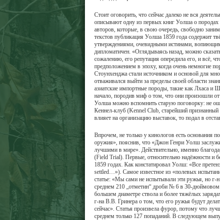
Стоит оговорить, что сейчас далеко не вся деятел
описывают одну из первых книг Уолша о породах 
авторов, которые, в свою очередь, свободно заним
текстов публикация Уолша 1859 года содержит тв
утверждениями, очевидными истинами, вопиющим
дипломатичен. «Оглядываясь назад, можно сказат
сожалению, его репутация опередила его, и всё, ч
предположением в эпоху, когда очень немногие по
Стоунхенджа стали источником и основой для мно
отваживался выйти за пределы своей области зна
азиатские импортные породы, такие как Лхаса и 
начало, породив миф о том, что они произошли от
Уолша можно вспомнить старую поговорку: не ошиб
Кеннел-клуб (Kennel Club, старейший признанный 
влияет на организацию выставок, то подал в отст
Впрочем, не только у кинологов есть основания п
оружия», пояснив, что «Джон Генри Уолш заслужив
лучшими в мире». Действительно, именно благода
(Field Trial). Первые, относительно надёжности и
1859 годах. Как констатировал Уолш: «Все претензии
settled…»). Самое известное из «полевых испытан
статье: «Мы сами не испытывали эти ружья, но г-н
среднем 210 „отметин“ дроби № 6 в 30-дюймовом к
большем диаметре ствола и более тяжёлых зарядах
г-на В.В. Гринера о том, что его ружья будут де
сейчас». Статья произвела фурор, потому что луч
среднем только 127 попаданий. В следующем выпу