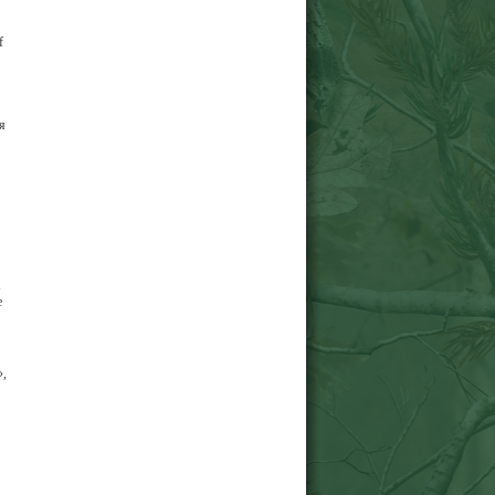
f
я
е
»,