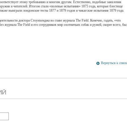
соответствует этому требованию и многим другим. Естественно, подобные заявления
ружия и читателей. Итогом стали «полевые испытания» 1875 года, которые блестяще
также выиграли лондонские тесты 1877 и 1879 годов и чикагские испытания 1879 года.
ятельности доктора Стоунхенджа во главе журнала The Field. Конечно, гадать, «что
ез журнала The Field и его сотрудников мир охотничьих собак и ружей, скорее всего, бы
Вернуться к спис
ИЙ