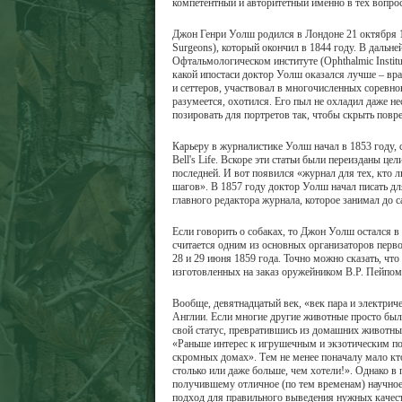
компетентный и авторитетный именно в тех вопрос
Джон Генри Уолш родился в Лондоне 21 октября 18
Surgeons), который окончил в 1844 году. В дальн
Офтальмологическом институте (Ophthalmic Institu
какой ипостаси доктор Уолш оказался лучше – вр
и сеттеров, участвовал в многочисленных соревнов
разумеется, охотился. Его пыл не охладил даже не
позировать для портретов так, чтобы скрыть повр
Карьеру в журналистике Уолш начал в 1853 году, 
Bell's Life. Вскоре эти статьи были переизданы ц
последней. И вот появился «журнал для тех, кто 
шагов». В 1857 году доктор Уолш начал писать для
главного редактора журнала, которое занимал до 
Если говорить о собаках, то Джон Уолш остался в
считается одним из основных организаторов перв
28 и 29 июня 1859 года. Точно можно сказать, чт
изготовленных на заказ оружейником В.Р. Пейпом 
Вообще, девятнадцатый век, «век пара и электрич
Англии. Если многие другие животные просто были
свой статус, превратившись из домашних животны
«Раньше интерес к игрушечным и экзотическим по
скромных домах». Тем не менее поначалу мало кто 
столько или даже больше, чем хотели!». Однако в 
получившему отличное (по тем временам) научное
подход для правильного выведения нужных качест