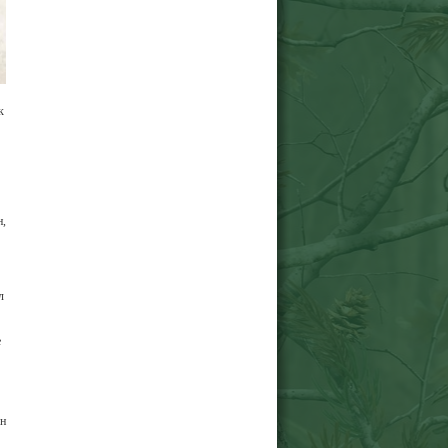
к
н,
л
е
ен