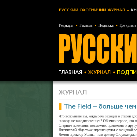
РУССКИЙ ОХОТНИЧИЙ ЖУРНАЛ
КН
Редакция
Реклама
Подписка
Где купить
ГЛАВНАЯ
ЖУРНАЛ
ПОДПИ
ЖУРНАЛ
The Field – больше че
Что вспомните вы, когда речь заходит о старой до
никогда не заходит солнце»? Обычно первое, что 
Старшее поколение, возможно, припомнит и другу
Джекилла/Хайда тоже экранизируют с завидной рег
Лемон и доктор Уолш… или доктор Стоунхендж и ми