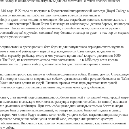
ах, которые были особенно актуальны для его читателей. И такой человек нашёлся.
10 года. В 22 года он поступил в Королевский хирургический колледж (Royal College o
ейшем он несколько лет работал практикующим врачом, в том числе в
tion), и даже читал лекции по медицине. Но уже тогда было довольно сложно сказать, в
ача… или ветеринара? Джон Генри был заядлым собаководом, держал борзых, пойнтеров
аниях. Также он занимался фехтованием, стрельбой из лука, стрельбой из ружей и,
счастный случай с ружьём, стоивший ему большого пальца на руке – с тех пор он старалс
еждённую конечность.
с серии статей о дрессировке и беге борзых для популярного периодического журнала
еликом в книге «Грейхаунд» – первой под псевдонимом Стоунхендж, но далеко не
любил стрельбу, рыбалку, охоту и мог унюхать приличный кларет с расстояния 1000
 The Field, из внештатного автора стал постоянным… а в 1858 году сел в кресло
самой смерти. Лучший выбор сделать было бы действительно крайне сложно.
 истории не просто как знаток и любитель охотничьих собак. Именно доктор Стоунхендж
ой в истории «выставки спортивных собак», организованной в ратуше Ньюкасла-на-Тайн
о Уолш являлся одним из судей. Главным призом стала пара двуствольных ружей,
– автором одного из первых патентов на дульные чоки для дробовиков.
ества», стал эпохой индустриализации, особенно заметной в тогдашней «мастерской мира
 вытеснены в сельскую местность из растущих городов, то собаки (и кошки) изменили
х в домашних любимцев. При этом собак разводили отнюдь не только богатые люди.
родам был ограничен аристократией, но теперь их можно было найти даже в самых
верил, что «люди будут платить за то, чтобы увидеть собак, когда они видели на улицах
процессе разведения собак царил полный хаос, что вряд ли нравилось доктору,
 образование. Впрочем, и как практик Уолш наверняка понимал, как важен системный
в у собак.