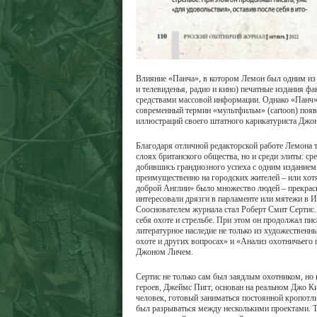
Влияние «Панча», в котором Лемон был одним из д
и телевиденья, радио и кино) печатные издания ф
средствами массовой информации. Однако «Панч»
современный термин «мультфильм» (cartoon) появ
иллюстраций своего штатного карикатуриста Джон
Благодаря отличной редакторской работе Лемона т
слоях британского общества, но и среди элиты: с
добившись грандиозного успеха с одним изданием,
преимущественно на городских жителей – или хотя
доброй Англии» было множество людей – прекрас
интересовали дрязги в парламенте или мятежи в И
Сооснователем журнала стал Роберт Смит Сертис. 
себя охоте и стрельбе. При этом он продолжал пис
литературное наследие не только из художествен
охоте и других вопросах» и «Анализ охотничьег
Джоном Личем.
Сертис не только сам был заядлым охотником, но 
героев, Джеймс Пигг, основан на реальном Джо К
человек, готовый заниматься постоянной кропотли
был разрываться между несколькими проектами. Т