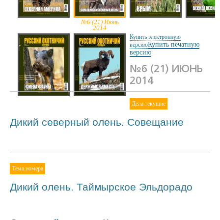
№7 (22) Июль
№6 (21) Июнь
№5 (20) Май 2014
№4 (19) А
2014
2014
2014
Купить электронную
Купить печатную
версию
версию
№6 (21) ИЮНЬ
2014
№2 (17) Февраль
№1 (16) Январь
Дела текущие
2014
2014
Дикий северный олень. Совещание
Тема номера
Дикий олень. Таймырское Эльдорадо