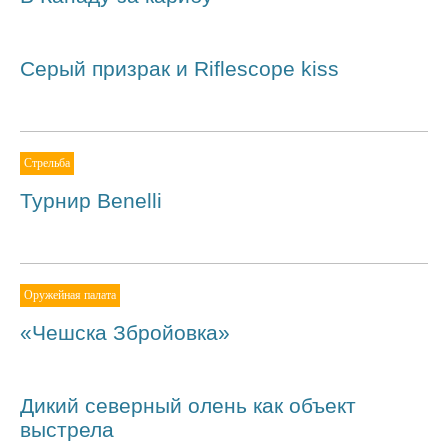
Серый призрак и Riflescope kiss
Стрельба
Турнир Benelli
Оружейная палата
«Чешска Збройовка»
Дикий северный олень как объект
выстрела